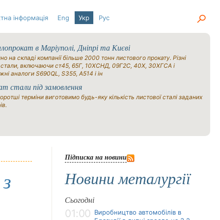
тна інформація
Eng
Укр
Рус
опрокат в Маріуполі, Дніпрі та Києві
но на складі компанії більше 2000 тонн листового прокату. Різні
 стали, включаючи ст45, 65Г, 10ХСНД, 09Г2С, 40Х, 30ХГСА і
жні аналоги S690QL, S355, A514 і ін
ат стали під замовлення
оротші терміни виготовимо будь-яку кількість листової сталі заданих
ів.
Підписка на новини
Новини металургії
 з
Сьогодні
01:00
Виробництво автомобілів в