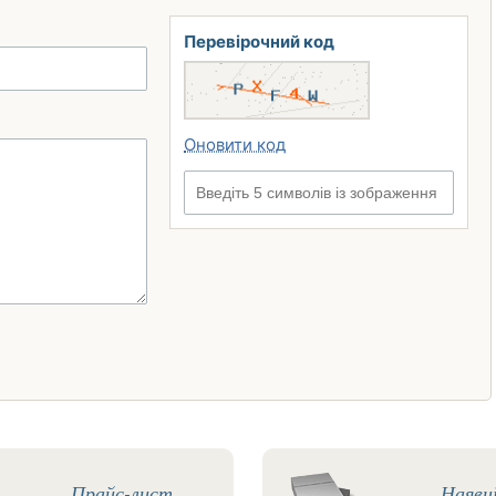
Перевірочний код
Оновити код
Введіть 5 символів із зображення
Прайс-лист
Наявн