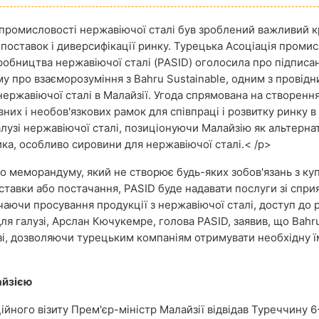
 промисловості нержавіючої сталі був зроблений важливий к
поставок і диверсифікації ринку. Турецька Асоціація промис
иробництва нержавіючої сталі (PASID) оголосила про підписа
 про взаєморозуміння з Bahru Sustainable, одним з провідн
нержавіючої сталі в Малайзії. Угода спрямована на створенн
них і необов'язкових рамок для співпраці і розвитку ринку в
алузі нержавіючої сталі, позиціонуючи Малайзію як альтерна
ка, особливо сировини для нержавіючої сталі.<
/p>
до меморандуму, який не створює будь-яких зобов'язань з куп
ставки або постачання, PASID буде надавати послуги зі спри
чаючи просування продукції з нержавіючої сталі, доступ до р
ля галузі, Арслан Кючукемре, голова PASID, заявив, що Bahr
зі, дозволяючи турецьким компаніям отримувати необхідну ї
айзією
ційного візиту Прем'єр-міністр Малайзії відвідав Туреччину 6-