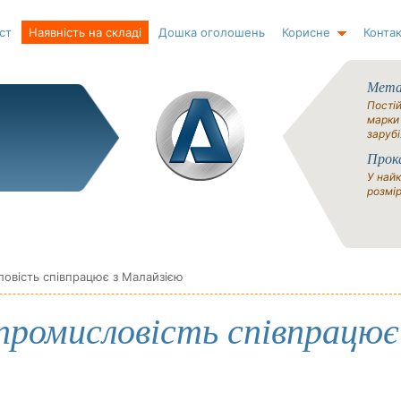
ст
Наявність на складі
Дошка оголошень
Корисне
Контак
Метал
Постій
марки
зарубі
Прок
У найк
розмір
овість співпрацює з Малайзією
промисловість співпрацює