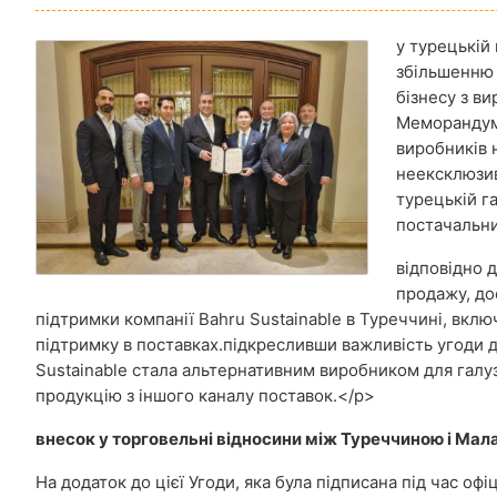
у турецькій
збільшенню 
бізнесу з в
Меморандуму
виробників 
неексклюзив
турецькій г
постачальни
відповідно 
продажу, до
підтримки компанії Bahru Sustainable в Туреччині, вклю
підтримку в поставках.
підкресливши важливість угоди д
Sustainable стала альтернативним виробником для галу
продукцію з іншого каналу поставок.
<
/p>
внесок у торговельні відносини між Туреччиною і Мал
На додаток до цієї Угоди, яка була підписана під час офі