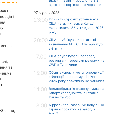
Бразилії в липні зросло на 3,2
відсотка в порівнянні з червнем
рок по
07 серпня 2026
ловців і
23:00
Кількість бурових установок в
ння
США не змінилася, в Канаді
их
скоротилася-32-й тиждень 2026
року
я
20:00
США опублікували остаточні
визначення AD і CVD по арматурі
тивного
з Єгипту
17:00
США опублікували попередні
результати перевірки реклами на
івлі,
CWP з Туреччини
яння та
15:00
Обсяг експорту металопродукції
инку і
з Франції в першому півріччі
u
2026 року практично не змінився
м
14:00
Великобританія скасовує мита на
імпорт холоднокатаної сталі з
Китаю та Росії
13:00
Nippon Steel завершує нову лінію
гарячої прокатки на заводі в
8 січня,
Нагої