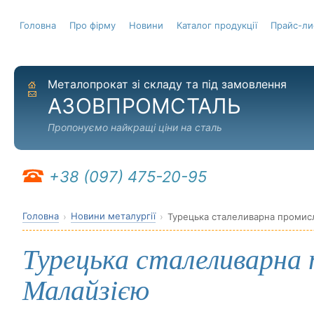
Головна
Про фірму
Новини
Каталог продукції
Прайс-ли
Металопрокат зі складу та під замовлення
На головну
Надіслати листа
АЗОВПРОМСТАЛЬ
Пропонуємо найкращі ціни на сталь
+38 (097) 475-20-95
Головна
Новини металургії
Турецька сталеливарна промисл
Турецька сталеливарна 
Малайзією