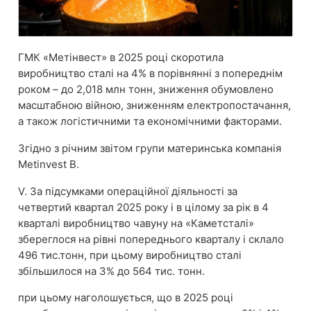
ГМК «Метінвест» в 2025 році скоротила
виробництво сталі на 4% в порівнянні з попереднім
роком – до 2,018 млн тонн, зниження обумовлено
масштабною війною, зниженням електропостачання,
а також логістичними та економічними факторами.
Згідно з річним звітом групи материнська компанія
Metinvest B.
V. За підсумками операційної діяльності за
четвертий квартал 2025 року і в цілому за рік в 4
кварталі виробництво чавуну на «Каметсталі»
збереглося на рівні попереднього кварталу і склало
496 тис.тонн, при цьому виробництво сталі
збільшилося на 3% до 564 тис. тонн.
при цьому наголошується, що в 2025 році