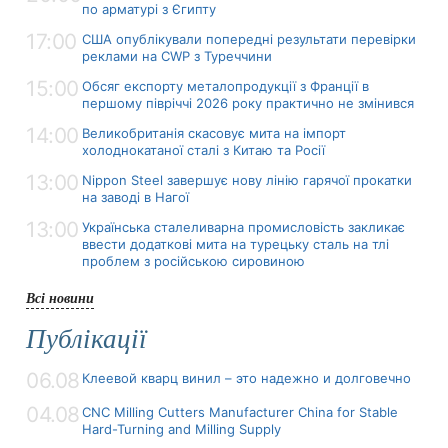
по арматурі з Єгипту
17:00
США опублікували попередні результати перевірки
реклами на CWP з Туреччини
15:00
Обсяг експорту металопродукції з Франції в
першому півріччі 2026 року практично не змінився
14:00
Великобританія скасовує мита на імпорт
холоднокатаної сталі з Китаю та Росії
13:00
Nippon Steel завершує нову лінію гарячої прокатки
на заводі в Нагої
13:00
Українська сталеливарна промисловість закликає
ввести додаткові мита на турецьку сталь на тлі
проблем з російською сировиною
Всі новини
Публікації
06.08
Клеевой кварц винил – это надежно и долговечно
04.08
CNC Milling Cutters Manufacturer China for Stable
Hard-Turning and Milling Supply