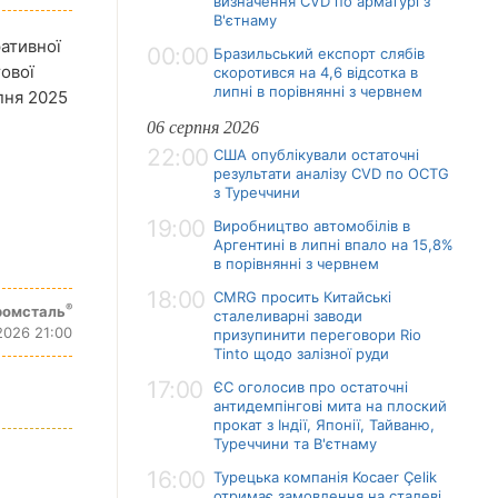
визначення CVD по арматурі з
В'єтнаму
ративної
00:00
Бразильський експорт слябів
тової
скоротився на 4,6 відсотка в
липні в порівнянні з червнем
рпня 2025
06 серпня 2026
22:00
США опублікували остаточні
результати аналізу CVD по OCTG
з Туреччини
19:00
Виробництво автомобілів в
Аргентині в липні впало на 15,8%
в порівнянні з червнем
18:00
CMRG просить Китайські
®
ромсталь
сталеливарні заводи
2026 21:00
призупинити переговори Rio
Tinto щодо залізної руди
17:00
ЄС оголосив про остаточні
антидемпінгові мита на плоский
прокат з Індії, Японії, Тайваню,
Туреччини та В'єтнаму
16:00
Турецька компанія Kocaer Çelik
отримає замовлення на сталеві