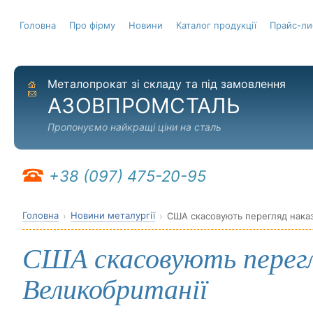
Головна
Про фірму
Новини
Каталог продукції
Прайс-ли
Металопрокат зі складу та під замовлення
На головну
Надіслати листа
АЗОВПРОМСТАЛЬ
Пропонуємо найкращі ціни на сталь
+38 (097) 475-20-95
Головна
Новини металургії
США скасовують перегляд наказ
США скасовують перегл
Великобританії