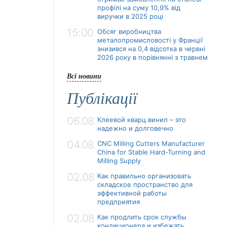
профілі на суму 10,9% від
виручки в 2025 році
15:00
Обсяг виробництва
металопромисловості у Франції
знизився на 0,4 відсотка в червні
2026 року в порівнянні з травнем
Всі новини
Публікації
06.08
Клеевой кварц винил – это
надежно и долговечно
04.08
CNC Milling Cutters Manufacturer
China for Stable Hard-Turning and
Milling Supply
02.08
Как правильно организовать
складское пространство для
эффективной работы
предприятия
02.08
Как продлить срок службы
кондиционера и избежать