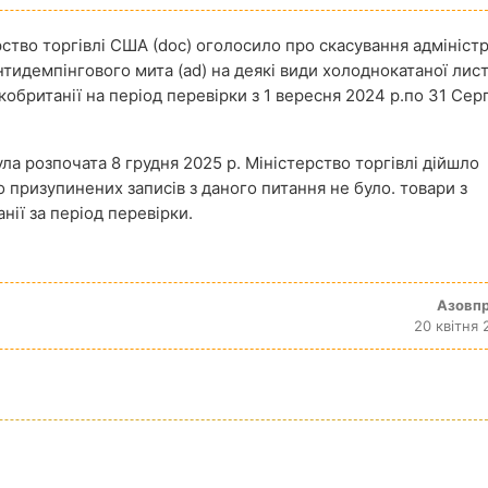
ство торгівлі США (doc) оголосило про скасування адмініст
нтидемпінгового мита (ad) на деякі види холоднокатаної лис
икобританії на період перевірки з 1 вересня 2024 р.по 31 Се
ула розпочата 8 грудня 2025 р. Міністерство торгівлі дійшло
о призупинених записів з даного питання не було. товари з
нії за період перевірки.
Азовп
20 квітня 