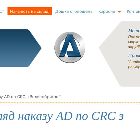
ст
Наявність на складі
Дошка оголошень
Корисне
Контак
Метал
Постій
марки
зарубі
Прок
У найк
розмір
у AD по CRC з Великобританії
яд наказу AD по CRC з