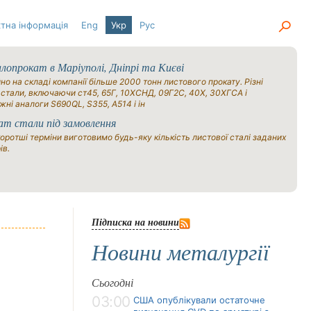
тна інформація
Eng
Укр
Рус
опрокат в Маріуполі, Дніпрі та Києві
но на складі компанії більше 2000 тонн листового прокату. Різні
 стали, включаючи ст45, 65Г, 10ХСНД, 09Г2С, 40Х, 30ХГСА і
жні аналоги S690QL, S355, A514 і ін
ат стали під замовлення
оротші терміни виготовимо будь-яку кількість листової сталі заданих
ів.
Підписка на новини
Новини металургії
Сьогодні
03:00
США опублікували остаточне