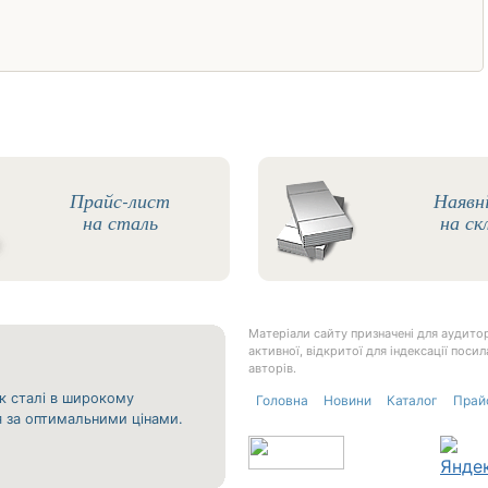
Прайс-лист
Наявн
на сталь
на ск
Матеріали сайту призначені для аудитор
активної, відкритої для індексації пос
авторів.
к сталі в широкому
Головна
Новини
Каталог
Прай
ня за оптимальними цінами.