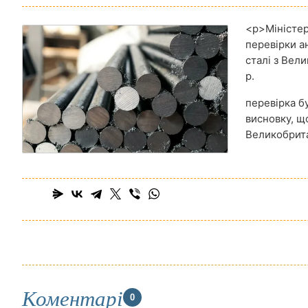
<
p>Міністер
перевірки а
сталі з Вел
р.
перевірка б
висновку, щ
Великобрита
Коментарі
0