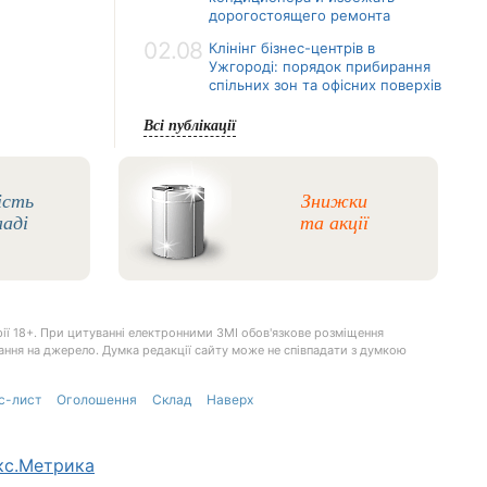
дорогостоящего ремонта
02.08
Клінінг бізнес-центрів в
Ужгороді: порядок прибирання
спільних зон та офісних поверхів
Всі публікації
ість
Знижки
ладі
та акції
ії 18+. При цитуванні електронними ЗМІ обов'язкове розміщення
илання на джерело. Думка редакції сайту може не співпадати з думкою
с-лист
Оголошення
Склад
Наверх