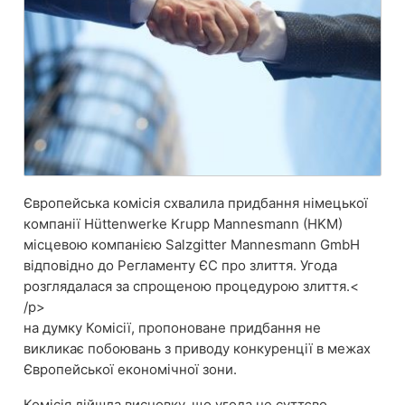
Європейська комісія схвалила придбання німецької
компанії Hüttenwerke Krupp Mannesmann (HKM)
місцевою компанією Salzgitter Mannesmann GmbH
відповідно до Регламенту ЄС про злиття. Угода
розглядалася за спрощеною процедурою злиття.<
/p>
на думку Комісії, пропоноване придбання не
викликає побоювань з приводу конкуренції в межах
Європейської економічної зони.
Комісія дійшла висновку, що угода не суттєво