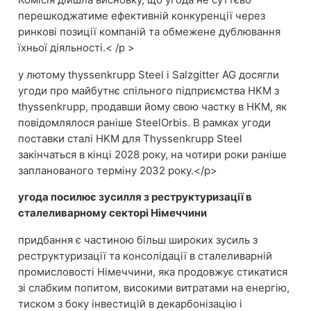
перешкоджатиме ефективній конкуренції через
ринкові позиції компаній та обмежене дублювання
їхньої діяльності.<
/p >
у лютому thyssenkrupp Steel і Salzgitter AG досягли
угоди про майбутнє спільного підприємства HKM з
thyssenkrupp, продавши йому свою частку в HKM, як
повідомлялося раніше SteelOrbis. В рамках угоди
поставки сталі HKM для Thyssenkrupp Steel
закінчаться в кінці 2028 року, на чотири роки раніше
запланованого терміну 2032 року.
<
/p>
угода посилює зусилля з реструктуризації в
сталеливарному секторі Німеччини
придбання є частиною більш широких зусиль з
реструктуризації та консолідації в сталеливарній
промисловості Німеччини, яка продовжує стикатися
зі слабким попитом, високими витратами на енергію,
тиском з боку інвестицій в декарбонізацію і