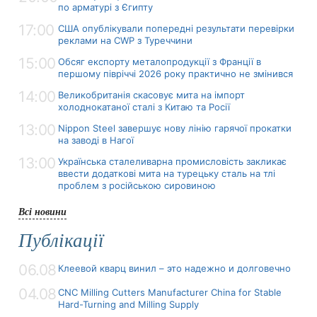
по арматурі з Єгипту
17:00
США опублікували попередні результати перевірки
реклами на CWP з Туреччини
15:00
Обсяг експорту металопродукції з Франції в
першому півріччі 2026 року практично не змінився
14:00
Великобританія скасовує мита на імпорт
холоднокатаної сталі з Китаю та Росії
13:00
Nippon Steel завершує нову лінію гарячої прокатки
на заводі в Нагої
13:00
Українська сталеливарна промисловість закликає
ввести додаткові мита на турецьку сталь на тлі
проблем з російською сировиною
Всі новини
Публікації
06.08
Клеевой кварц винил – это надежно и долговечно
04.08
CNC Milling Cutters Manufacturer China for Stable
Hard-Turning and Milling Supply