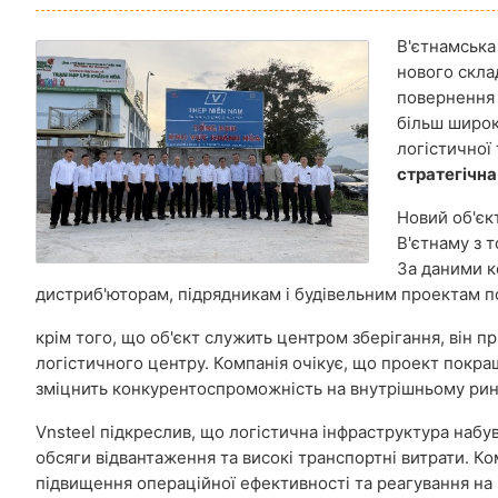
В'єтнамська
нового скла
повернення 
більш широк
логістичної
стратегічна
Новий об'єк
В'єтнаму з т
За даними к
дистриб'юторам, підрядникам і будівельним проектам п
крім того, що об'єкт служить центром зберігання, він п
логістичного центру. Компанія очікує, що проект покра
зміцнить конкурентоспроможність на внутрішньому ринк
Vnsteel підкреслив, що логістична інфраструктура набу
обсяги відвантаження та високі транспортні витрати. Ко
підвищення операційної ефективності та реагування на 