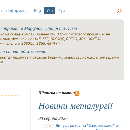
тна інформація
Eng
Укр
Рус
опрокат в Маріуполі, Дніпрі та Києві
но на складі компанії більше 2000 тонн листового прокату. Різні
 стали, включаючи ст45, 65Г, 10ХСНД, 09Г2С, 40Х, 30ХГСА і
жні аналоги S690QL, S355, A514 і ін
ат стали під замовлення
оротші терміни виготовимо будь-яку кількість листової сталі заданих
ів.
Підписка на новини
Новини металургії
08 серпня 2026
13:00
Випуск коксу на "Запоріжкоксі" в