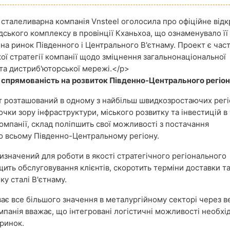
 сталеливарна компанія Vnsteel оголосила про офіційне відк
дського комплексу в провінції Кханьхоа, що ознаменувало її
на ринок Південного і Центрального В'єтнаму. Проект є ча
ої стратегії компанії щодо зміцнення загальнонаціональної
 та дистриб'юторської мережі.</p>
 спрямованість на розвиток Південно-Центрального регіо
т розташований в одному з найбільш швидкозростаючих регі
очки зору інфраструктури, міського розвитку та інвестицій в
омпанії, склад поліпшить свої можливості з постачання
о всьому Південно-Центральному регіону.
ризначений для роботи в якості стратегічного регіонального
щить обслуговування клієнтів, скоротить терміни доставки т
у сталі В'єтнаму.
ває все більшого значення в металургійному секторі через в
мпанія вважає, що інтегровані логістичні можливості необхід
ринок.