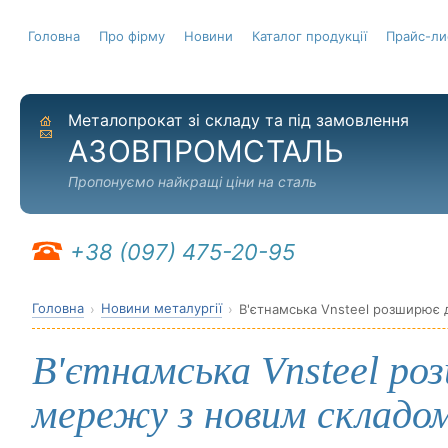
Головна
Про фірму
Новини
Каталог продукції
Прайс-ли
Металопрокат зі складу та під замовлення
На головну
Надіслати листа
АЗОВПРОМСТАЛЬ
Пропонуємо найкращі ціни на сталь
+38 (097) 475-20-95
Головна
Новини металургії
В'єтнамська Vnsteel розширює
В'єтнамська Vnsteel р
мережу з новим складо