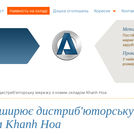
ст
Наявність на складі
Дошка оголошень
Корисне
Контак
Метал
Постій
марки
зарубі
Прок
У найк
розмір
 дистриб'юторську мережу з новим складом Khanh Hoa
озширює дистриб'юторську
м Khanh Hoa