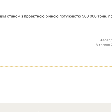
тним станом з проектною річною потужністю 500 000 тонн, п
Азовп
8 травня 