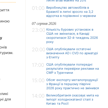
липні впав майже на 20%
01:00
Виробництво автомобілів в
риття
Бразилії в липні зросло на 3,2
відсотка в порівнянні з червнем
стиною
07 серпня 2026
23:00
Кількість бурових установок в
США не змінилася, в Канаді
ну
скоротилася-32-й тиждень 2026
року
онів
20:00
США опублікували остаточні
 туризм.
визначення AD і CVD по арматурі
з Єгипту
17:00
США опублікували попередні
результати перевірки реклами на
CWP з Туреччини
а
15:00
Обсяг експорту металопродукції
з Франції в першому півріччі
2026 року практично не змінився
еликі
14:00
Великобританія скасовує мита на
ні для
імпорт холоднокатаної сталі з
Китаю та Росії