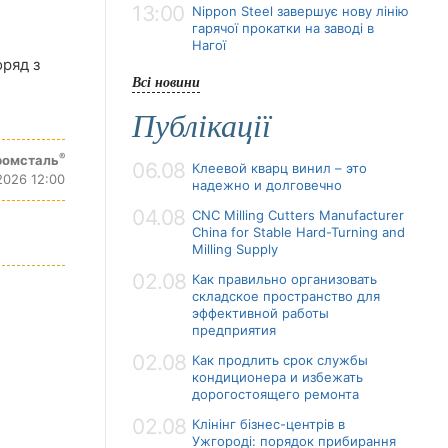
13:00
Nippon Steel завершує нову лінію
гарячої прокатки на заводі в
Нагої
оряд з
Всі новини
Публікації
®
ромсталь
06.08
Клеевой кварц винил – это
2026 12:00
надежно и долговечно
04.08
CNC Milling Cutters Manufacturer
China for Stable Hard-Turning and
Milling Supply
02.08
Как правильно организовать
складское пространство для
эффективной работы
предприятия
02.08
Как продлить срок службы
кондиционера и избежать
дорогостоящего ремонта
02.08
Клінінг бізнес-центрів в
Ужгороді: порядок прибирання