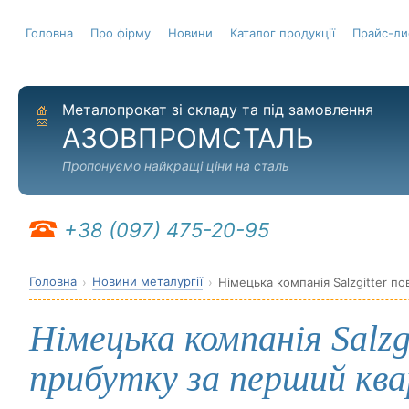
Головна
Про фірму
Новини
Каталог продукції
Прайс-ли
Металопрокат зі складу та під замовлення
На головну
Надіслати листа
АЗОВПРОМСТАЛЬ
Пропонуємо найкращі ціни на сталь
+38 (097) 475-20-95
Головна
Новини металургії
Німецька компанія Salzgitter п
Німецька компанія Salzg
прибутку за перший ква