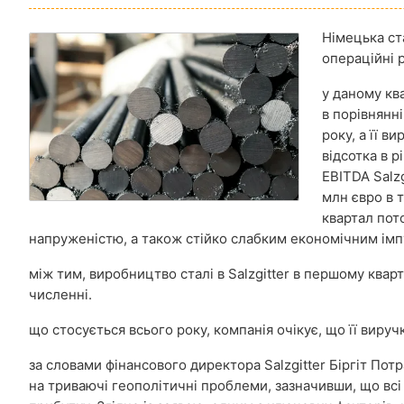
Німецька ст
операційні 
у даному кв
в порівнянн
року, а її в
відсотка в р
EBITDA Salzg
млн євро в 
квартал пот
напруженістю, а також стійко слабким економічним імп
між тим, виробництво сталі в Salzgitter в першому кварт
численні.
що стосується всього року, компанія очікує, що її вируч
за словами фінансового директора Salzgitter Біргіт По
на триваючі геополітичні проблеми, зазначивши, що всі 