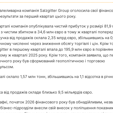
алеливарна компанія Salzgitter Group оголосила свої фінансо
результати за перший квартал цього року.
арталі компанія опублікувала чистий прибуток у розмірі 81,9
і з чистим збитком в 34,6 млн євро в тому ж кварталі попере
иручка від продажів склала 2,35 млрд євро, збільшившись на 0
ічному численні через зниження обсягу торгівлі і цін. Крім т
itter в першому кварталі впала до 195,9 млн євро в порівнянн
тому ж кварталі 2025 року. Крім того, компанія заявила, що 
очного року був сформований геополітичною і торговою
ульсом.
алі склало 1,57 млн тонн, збільшившись на 1,1 відсотка в річ
ка від продажів складе близько 9,5 мільярдів євро.
трафкі, початок 2026 фінансового року був обнадійливим, не
бізнес-підрозділи внесли свій внесок у поліпшення показник