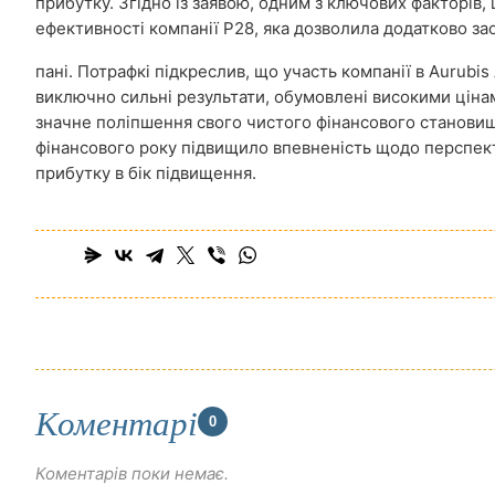
прибутку. Згідно із заявою, одним з ключових факторів
ефективності компанії P28, яка дозволила додатково за
пані. Потрафкі підкреслив, що участь компанії в Aurubi
виключно сильні результати, обумовлені високими цінам
значне поліпшення свого чистого фінансового становища
фінансового року підвищило впевненість щодо перспект
прибутку в бік підвищення.
Коментарі
0
Коментарів поки немає.