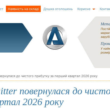
ст
Наявність на складі
Дошка оголошень
Корисне
Контак
Метал
Постій
марки
зарубі
Прок
У найк
розмір
овернулася до чистого прибутку за перший квартал 2026 року
itter повернулася до чист
ртал 2026 року