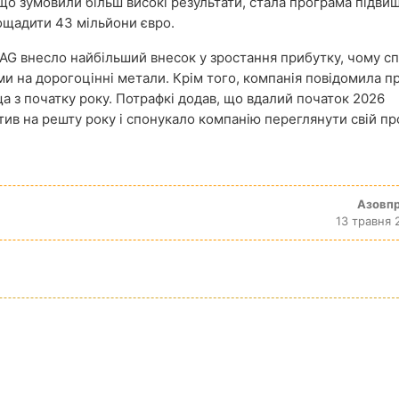
, що зумовили більш високі результати, стала програма підви
ощадити 43 мільйони євро.
s AG внесло найбільший внесок у зростання прибутку, чому с
и на дорогоцінні метали. Крім того, компанія повідомила п
 з початку року. Потрафкі додав
, що вдалий початок 2026
ив на решту року і спонукало компанію переглянути свій пр
Азовп
13 травня 