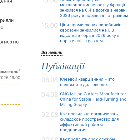
15:00
щення
металопромисловості у Франції
знизився на 0,4 відсотка в червні
2026 року в порівнянні з травнем
прияли
15:00
Ціни промислових виробників
ро
єврозони знизилися на 0,3
відсотка в червні 2026 року в
порівнянні з травнем
огноз по
Всі новини
Публікації
®
ромсталь
2026 16:00
06.08
Клеевой кварц винил – это
надежно и долговечно
04.08
CNC Milling Cutters Manufacturer
China for Stable Hard-Turning and
Milling Supply
02.08
Как правильно организовать
складское пространство для
эффективной работы
предприятия
02.08
Как продлить срок службы