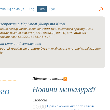
тна інформація
Eng
Укр
Рус
опрокат в Маріуполі, Дніпрі та Києві
но на складі компанії більше 2000 тонн листового прокату. Різні
 стали, включаючи ст45, 65Г, 10ХСНД, 09Г2С, 40Х, 30ХГСА і
жні аналоги S690QL, S355, A514 і ін
ат стали під замовлення
оротші терміни виготовимо будь-яку кількість листової сталі заданих
ів.
Підписка на новини
Новини металургії
ого
Сьогодні
00:00
Бразильський експорт слябів