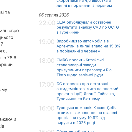
скоротився на 4,6 відсотка в
липні в порівнянні з червнем
ві та
06 серпня 2026
22:00
США опублікували остаточні
результати аналізу CVD по OCTG
 млн євро
з Туреччини
днього
19:00
Виробництво автомобілів в
,7
Аргентині в липні впало на 15,8%
ого,
в порівнянні з червнем
і з 78,6
18:00
CMRG просить Китайські
перший
сталеливарні заводи
призупинити переговори Rio
Tinto щодо залізної руди
17:00
ЄС оголосив про остаточні
антидемпінгові мита на плоский
ному
прокат з Індії, Японії, Тайваню,
Туреччини та В'єтнаму
16:00
Турецька компанія Kocaer Çelik
отримає замовлення на сталеві
профілі на суму 10,9% від
зважаючи
виручки в 2025 році
ів
Обсяг виробництва