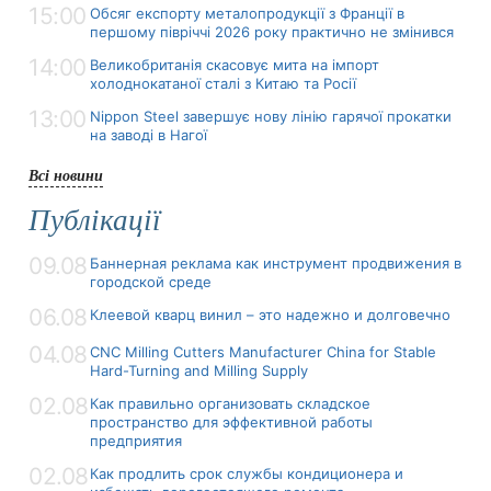
15:00
Обсяг експорту металопродукції з Франції в
першому півріччі 2026 року практично не змінився
14:00
Великобританія скасовує мита на імпорт
холоднокатаної сталі з Китаю та Росії
13:00
Nippon Steel завершує нову лінію гарячої прокатки
на заводі в Нагої
Всі новини
Публікації
09.08
Баннерная реклама как инструмент продвижения в
городской среде
06.08
Клеевой кварц винил – это надежно и долговечно
04.08
CNC Milling Cutters Manufacturer China for Stable
Hard-Turning and Milling Supply
02.08
Как правильно организовать складское
пространство для эффективной работы
предприятия
02.08
Как продлить срок службы кондиционера и