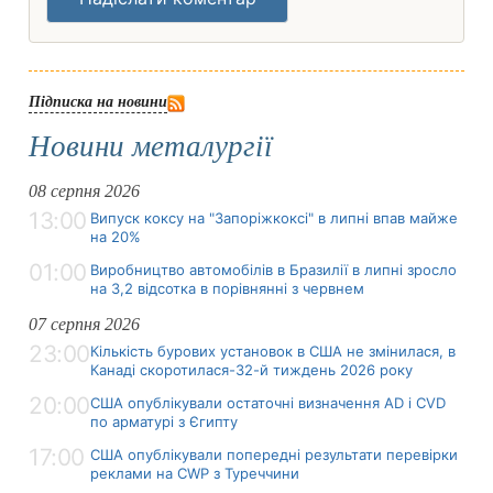
Підписка на новини
Новини металургії
08 серпня 2026
13:00
Випуск коксу на "Запоріжкоксі" в липні впав майже
на 20%
01:00
Виробництво автомобілів в Бразилії в липні зросло
на 3,2 відсотка в порівнянні з червнем
07 серпня 2026
23:00
Кількість бурових установок в США не змінилася, в
Канаді скоротилася-32-й тиждень 2026 року
20:00
США опублікували остаточні визначення AD і CVD
по арматурі з Єгипту
17:00
США опублікували попередні результати перевірки
реклами на CWP з Туреччини