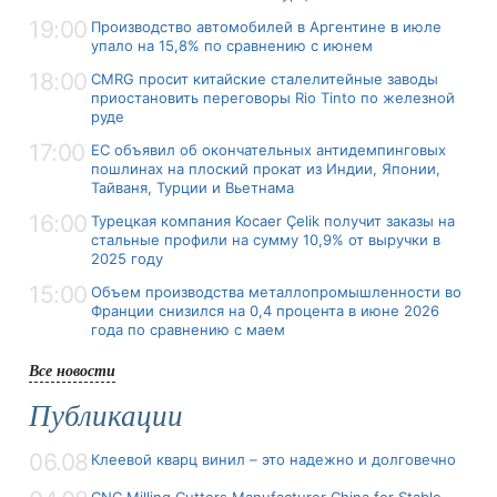
19:00
Производство автомобилей в Аргентине в июле
упало на 15,8% по сравнению с июнем
18:00
CMRG просит китайские сталелитейные заводы
приостановить переговоры Rio Tinto по железной
руде
17:00
ЕС объявил об окончательных антидемпинговых
пошлинах на плоский прокат из Индии, Японии,
Тайваня, Турции и Вьетнама
16:00
Турецкая компания Kocaer Çelik получит заказы на
стальные профили на сумму 10,9% от выручки в
2025 году
15:00
Объем производства металлопромышленности во
Франции снизился на 0,4 процента в июне 2026
года по сравнению с маем
Все новости
Публикации
06.08
Клеевой кварц винил – это надежно и долговечно
CNC Milling Cutters Manufacturer China for Stable