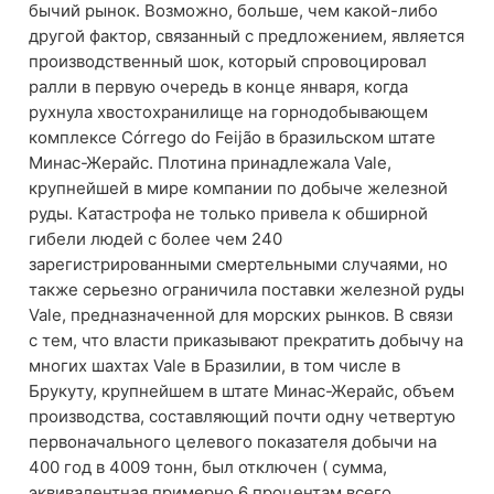
бычий рынок. Возможно, больше, чем какой-либо
другой фактор, связанный с предложением, является
производственный шок, который спровоцировал
ралли в первую очередь в конце января, когда
рухнула хвостохранилище на горнодобывающем
комплексе Córrego do Feijão в бразильском штате
Минас-Жерайс. Плотина принадлежала Vale,
крупнейшей в мире компании по добыче железной
руды. Катастрофа не только привела к обширной
гибели людей с более чем 240
зарегистрированными смертельными случаями, но
также серьезно ограничила поставки железной руды
Vale, предназначенной для морских рынков. В связи
с тем, что власти приказывают прекратить добычу на
многих шахтах Vale в Бразилии, в том числе в
Брукуту, крупнейшем в штате Минас-Жерайс, объем
производства, составляющий почти одну четвертую
первоначального целевого показателя добычи на
400 год в 4009 тонн, был отключен ( сумма,
эквивалентная примерно 6 процентам всего