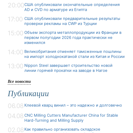
20:00
США опубликовали окончательные определения
AD и CVD по арматуре из Египта
17:00
США опубликовали предварительные результаты
проверки рекламы на CWP из Турции
15:00
Объем экспорта металлопродукции из Франции в
первом полугодии 2026 года практически не
изменился
14:00
Великобритания отменяет таможенные пошлины
на импорт холоднокатаной стали из Китая и России
13:00
Nippon Steel завершает строительство новой
линии горячей прокатки на заводе в Нагое
Все новости
Публикации
06.08
Клеевой кварц винил – это надежно и долговечно
04.08
CNC Milling Cutters Manufacturer China for Stable
Hard-Turning and Milling Supply
02.08
Как правильно организовать складское