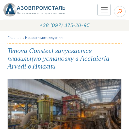
АЗОВПРОМСТАЛЬ
Металлопрокат со склада и под заказ
+38 (097) 475-20-95
Главная
Новости металлургии
Tenova Consteel запускается
плавильную установку в Acciaieria
Arvedi в Италии