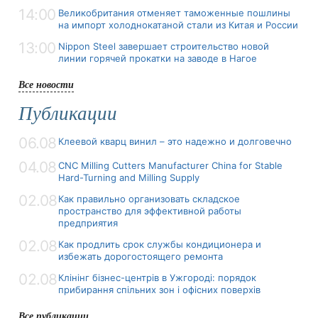
14:00
Великобритания отменяет таможенные пошлины
на импорт холоднокатаной стали из Китая и России
13:00
Nippon Steel завершает строительство новой
линии горячей прокатки на заводе в Нагое
Все новости
Публикации
06.08
Клеевой кварц винил – это надежно и долговечно
04.08
CNC Milling Cutters Manufacturer China for Stable
Hard-Turning and Milling Supply
02.08
Как правильно организовать складское
пространство для эффективной работы
предприятия
02.08
Как продлить срок службы кондиционера и
избежать дорогостоящего ремонта
02.08
Клінінг бізнес-центрів в Ужгороді: порядок
прибирання спільних зон і офісних поверхів
Все публикации