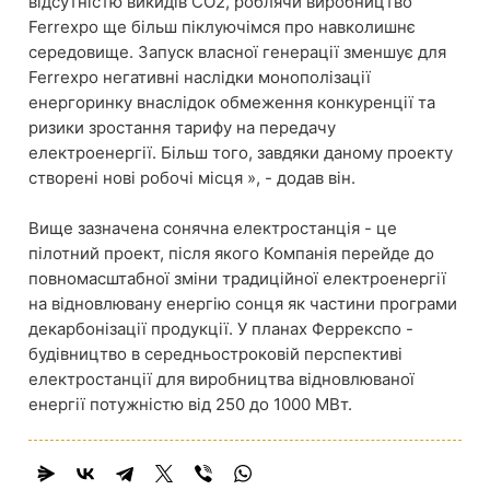
відсутністю викидів СО2, роблячи виробництво
Ferrexpo ще більш піклуючімся про навколишнє
середовище. Запуск власної генерації зменшує для
Ferrexpo негативні наслідки монополізації
енергоринку внаслідок обмеження конкуренції та
ризики зростання тарифу на передачу
електроенергії. Більш того, завдяки даному проекту
створені нові робочі місця », - додав він.
Вище зазначена сонячна електростанція - це
пілотний проект, після якого Компанія перейде до
повномасштабної зміни традиційної електроенергії
на відновлювану енергію сонця як частини програми
декарбонізації продукції. У планах Феррекспо -
будівництво в середньостроковій перспективі
електростанції для виробництва відновлюваної
енергії потужністю від 250 до 1000 МВт.