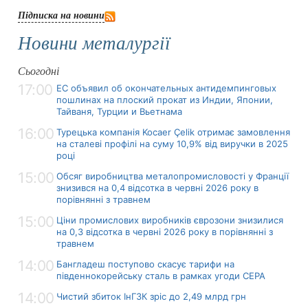
Підписка на новини
Новини металургії
Сьогодні
17:00
ЕС объявил об окончательных антидемпинговых
пошлинах на плоский прокат из Индии, Японии,
Тайваня, Турции и Вьетнама
16:00
Турецька компанія Kocaer Çelik отримає замовлення
на сталеві профілі на суму 10,9% від виручки в 2025
році
15:00
Обсяг виробництва металопромисловості у Франції
знизився на 0,4 відсотка в червні 2026 року в
порівнянні з травнем
15:00
Ціни промислових виробників єврозони знизилися
на 0,3 відсотка в червні 2026 року в порівнянні з
травнем
14:00
Бангладеш поступово скасує тарифи на
південнокорейську сталь в рамках угоди CEPA
14:00
Чистий збиток ІнГЗК зріс до 2,49 млрд грн