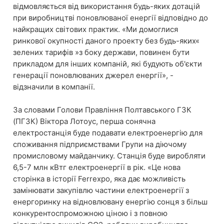
відмовляється від використання будь-яких дотацій
при виробництві поновлюваної енергії відповідно до
найкращих світових практик. «Ми домоглися
ринкової окупності даного проекту без будь-яких«
зелених тарифів »з боку держави, повинен бути
прикладом для інших компаній, які будують об'єкти
генерації поновлюваних джерел енергії», -
відзначили в компанії.
За словами Голови Правління Полтавського ГЗК
(ПГЗК) Віктора Лотоус, перша сонячна
електростанція буде подавати електроенергію для
споживання підприємствами Групи на діючому
промисловому майданчику. Станція буде виробляти
6,5-7 млн ​​кВтг електроенергії в рік. «Це нова
сторінка в історії Ferrexpo, яка дає можливість
замінювати закупівлю частини електроенергії з
енергоринку на відновлювану енергію сонця з більш
конкурентоспроможною ціною і з повною