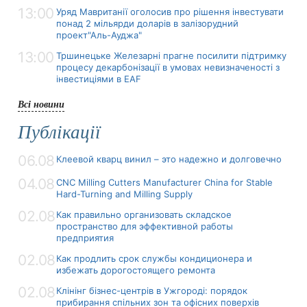
13:00
Уряд Мавританії оголосив про рішення інвестувати
понад 2 мільярди доларів в залізорудний
проект"Аль-Ауджа"
13:00
Тршинецьке Железарні прагне посилити підтримку
процесу декарбонізації в умовах невизначеності з
інвестиціями в EAF
Всі новини
Публікації
06.08
Клеевой кварц винил – это надежно и долговечно
04.08
CNC Milling Cutters Manufacturer China for Stable
Hard-Turning and Milling Supply
02.08
Как правильно организовать складское
пространство для эффективной работы
предприятия
02.08
Как продлить срок службы кондиционера и
избежать дорогостоящего ремонта
02.08
Клінінг бізнес-центрів в Ужгороді: порядок
прибирання спільних зон та офісних поверхів