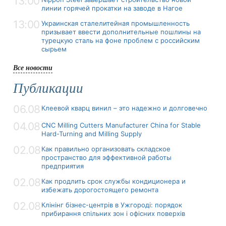
13:00
линии горячей прокатки на заводе в Нагое
13:00
Украинская сталелитейная промышленность
призывает ввести дополнительные пошлины на
турецкую сталь на фоне проблем с российским
сырьем
Все новости
Публикации
06.08
Клеевой кварц винил – это надежно и долговечно
04.08
CNC Milling Cutters Manufacturer China for Stable
Hard-Turning and Milling Supply
02.08
Как правильно организовать складское
пространство для эффективной работы
предприятия
02.08
Как продлить срок службы кондиционера и
избежать дорогостоящего ремонта
02.08
Клінінг бізнес-центрів в Ужгороді: порядок
прибирання спільних зон і офісних поверхів