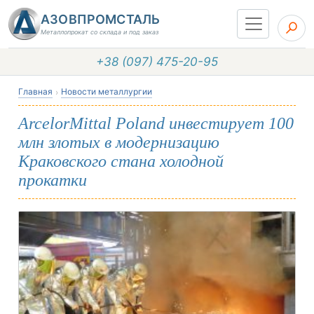
АЗОВПРОМСТАЛЬ
Металлопрокат со склада и под заказ
+38 (097) 475-20-95
Главная
Новости металлургии
ArcelorMittal Poland инвестирует 100
млн злотых в модернизацию
Краковского стана холодной
прокатки