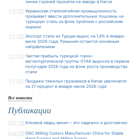
линии горячей прокатки на заводе в Нагое
13:00
Украинская сталелитейная промышленность
призывает ввести дополнительные пошлины на
турецкую сталь на фоне проблем с российским
сырьем
12:00
Экспорт стали из Турции вырос на 1,6% в январе-
июле 2026 года, Румыния остается основным
направлением
12:00
Чистая прибыль турецкой горно-
металлургической группы OYAK выросла в первом
полугодии 2026 года на фоне роста производства
стали
11:00
Продажи тяжелых грузовиков в Китае увеличатся
на 21 процент в январе-июле 2026 года
Все новости
Публикации
06.08
Клеевой кварц винил – это надежно и долговечно
04.08
CNC Milling Cutters Manufacturer China for Stable
Hard-Turning and Milling Supply