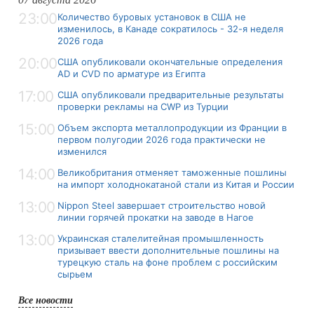
23:00
Количество буровых установок в США не
изменилось, в Канаде сократилось - 32-я неделя
2026 года
20:00
США опубликовали окончательные определения
AD и CVD по арматуре из Египта
17:00
США опубликовали предварительные результаты
проверки рекламы на CWP из Турции
15:00
Объем экспорта металлопродукции из Франции в
первом полугодии 2026 года практически не
изменился
14:00
Великобритания отменяет таможенные пошлины
на импорт холоднокатаной стали из Китая и России
13:00
Nippon Steel завершает строительство новой
линии горячей прокатки на заводе в Нагое
13:00
Украинская сталелитейная промышленность
призывает ввести дополнительные пошлины на
турецкую сталь на фоне проблем с российским
сырьем
Все новости