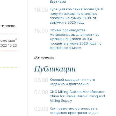
Вьетнама
16:00
Турецкая компания Kocaer Çelik
получит заказы на стальные
профили на сумму 10,9% от
выручки в 2025 году
тировки.
15:00
Объем производства
металлопромышленности во
Франции снизился на 0,4
®
ромсталь
процента в июне 2026 года по
2022 10:23
сравнению с маем
Все новости
Публикации
06.08
Клеевой кварц винил – это
надежно и долговечно
04.08
CNC Milling Cutters Manufacturer
China for Stable Hard-Turning and
Milling Supply
02.08
Как правильно организовать
складское пространство для