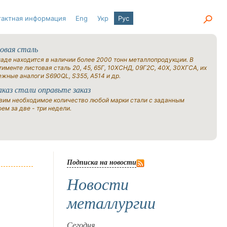
тактная информация
Eng
Укр
Рус
овая сталь
ладе находится в наличии более 2000 тонн металлопродукции. В
именте листовая сталь 20, 45, 65Г, 10ХСНД, 09Г2С, 40Х, 30ХГСА, их
ежные аналоги S690QL, S355, A514 и др.
аказ стали оправьте заказ
вим необходимое количество любой марки стали с заданным
ем за две - три недели.
Подписка на новости
Новости
металлургии
Сегодня