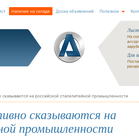
ист
Наличие на складе
Доска объявлений
Полезное
Кон
Лист
На ск
ассорт
заруб
Для з
Поста
раскро
о сказываются на российской сталелитейной промышленности
тивно сказываются на
йной промышленности