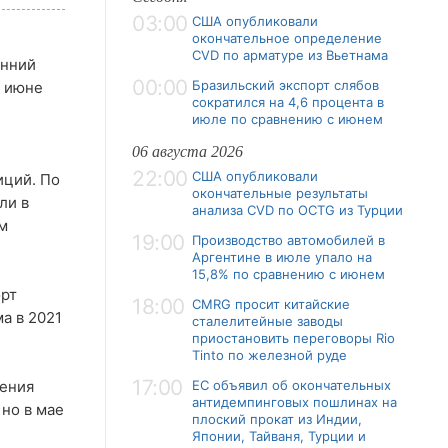
03:00
США опубликовали
окончательное определение
CVD по арматуре из Вьетнама
енний
00:00
Бразильский экспорт слябов
в июне
сократился на 4,6 процента в
июле по сравнению с июнем
06 августа 2026
22:00
США опубликовали
иций. По
окончательные результаты
ли в
анализа CVD по OCTG из Турции
м
19:00
Производство автомобилей в
Аргентине в июле упало на
15,8% по сравнению с июнем
орт
18:00
CMRG просит китайские
а в 2021
сталелитейные заводы
приостановить переговоры Rio
Tinto по железной руде
17:00
рения
ЕС объявил об окончательных
антидемпинговых пошлинах на
но в мае
плоский прокат из Индии,
Японии, Тайваня, Турции и