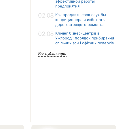
эффективной работы
предприятия
02.08
Как продлить срок службы
кондиционера и избежать
дорогостоящего ремонта
02.08
Клінінг бізнес-центрів в
Ужгороді: порядок прибирання
спільних зон і офісних поверхів
Все публикации