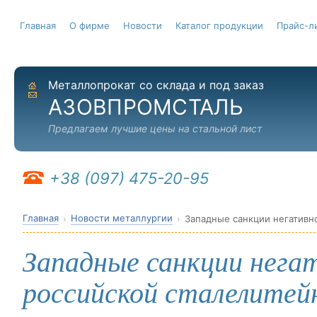
Главная
О фирме
Новости
Каталог продукции
Прайс-л
Металлопрокат со склада и под заказ
На главную
Отправить письмо
АЗОВПРОМСТАЛЬ
Предлагаем лучшие цены на стальной лист
+38 (097) 475-20-95
Главная
Новости металлургии
Западные санкции негативн
Западные санкции нега
российской сталелите