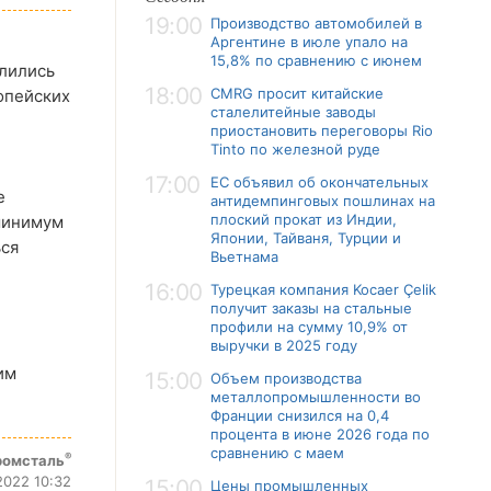
19:00
Производство автомобилей в
Аргентине в июле упало на
15,8% по сравнению с июнем
длились
18:00
CMRG просит китайские
опейских
сталелитейные заводы
приостановить переговоры Rio
Tinto по железной руде
17:00
ЕС объявил об окончательных
е
антидемпинговых пошлинах на
плоский прокат из Индии,
 минимум
Японии, Тайваня, Турции и
ься
Вьетнама
16:00
Турецкая компания Kocaer Çelik
получит заказы на стальные
профили на сумму 10,9% от
выручки в 2025 году
им
15:00
Объем производства
металлопромышленности во
Франции снизился на 0,4
процента в июне 2026 года по
сравнению с маем
®
ромсталь
2022 10:32
15:00
Цены промышленных