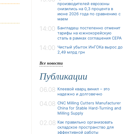
производителей еврозоны
снизились на 0,3 процента в
июне 2026 года по сравнению с
маем
14:00
Бангладеш постепенно отменит
тарифы на южнокорейскую
сталь в рамках соглашения CEPA
14:00
Чистый убыток ИнГОКа вырос до
2,49 млрд грн
Все новости
Публикации
06.08
Клеевой кварц винил – это
надежно и долговечно
04.08
CNC Milling Cutters Manufacturer
China for Stable Hard-Turning and
Milling Supply
02.08
Как правильно организовать
складское пространство для
эффективной работы