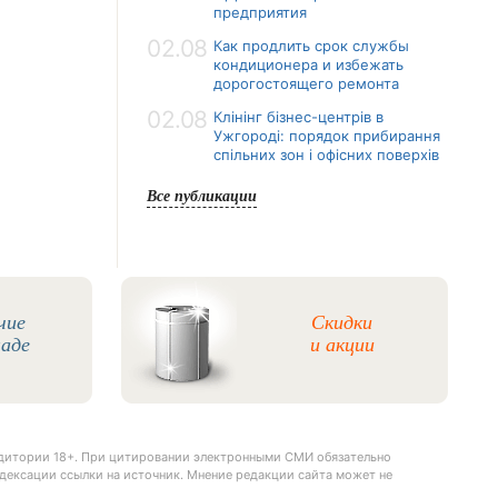
предприятия
02.08
Как продлить срок службы
кондиционера и избежать
дорогостоящего ремонта
02.08
Клінінг бізнес-центрів в
Ужгороді: порядок прибирання
спільних зон і офісних поверхів
Все публикации
чие
Скидки
ладе
и акции
удитории 18+. При цитировании электронными СМИ обязательно
дексации ссылки на источник. Мнение редакции сайта может не