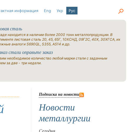
тактная информация
Eng
Укр
Рус
овая сталь
ладе находится в наличии более 2000 тонн металлопродукции. В
именте листовая сталь 20, 45, 65Г, 10ХСНД, 09Г2С, 40Х, 30ХГСА, их
ежные аналоги S690QL, S355, A514 и др.
аказ стали оправьте заказ
вим необходимое количество любой марки стали с заданным
ем за две - три недели.
Подписка на новости
Новости
й
металлургии
Сегодня