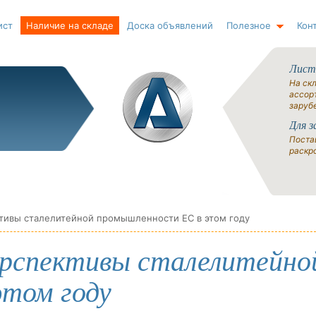
ист
Наличие на складе
Доска объявлений
Полезное
Кон
Лист
На ск
ассорт
заруб
Для з
Поста
раскро
тивы сталелитейной промышленности ЕС в этом году
рспективы сталелитейно
том году