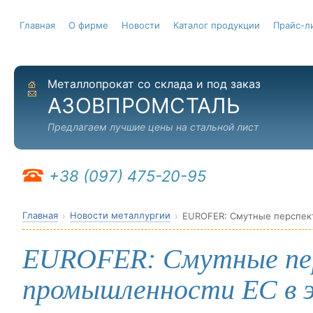
Главная
О фирме
Новости
Каталог продукции
Прайс-л
Металлопрокат со склада и под заказ
На главную
Отправить письмо
АЗОВПРОМСТАЛЬ
Предлагаем лучшие цены на стальной лист
+38 (097) 475-20-95
Главная
Новости металлургии
EUROFER: Смутные перспек
EUROFER: Смутные пе
промышленности ЕС в э