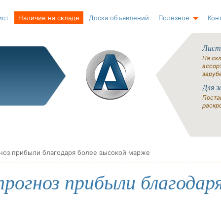
ист
Наличие на складе
Доска объявлений
Полезное
Кон
Лист
На ск
ассорт
заруб
Для з
Поста
раскро
гноз прибыли благодаря более высокой марже
прогноз прибыли благодар