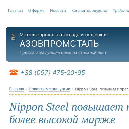
Главная
О фирме
Новости
Каталог продукции
Прайс-л
Металлопрокат со склада и под заказ
На главную
Отправить письмо
АЗОВПРОМСТАЛЬ
Предлагаем лучшие цены на стальной лист
+38 (097) 475-20-95
Главная
Новости металлургии
Nippon Steel повышает про
Nippon Steel повышает 
более высокой марже