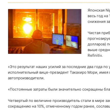
Японская Ni
весь год на
снижения за
Чистая приб
прогнозируе
долларов) п
выше средне
Refinitiv.
«Это результат наших усилий за последние два года п
исполнительный вице-президент Такахиро Мори, имея в
автопроизводители.
«Постоянные затраты были значительно сокращены бл
Четвертый по величине производитель стали в мире зая
сокращению на 10%, отмеченному годом ранее, сослав