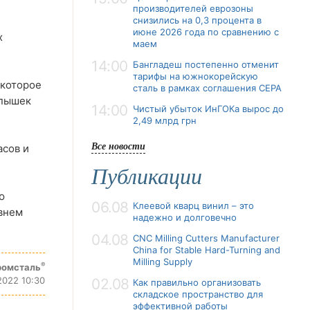
производителей еврозоны
снизились на 0,3 процента в
июне 2026 года по сравнению с
х
маем
14:00
Бангладеш постепенно отменит
тарифы на южнокорейскую
екоторое
сталь в рамках соглашения CEPA
спышек
14:00
Чистый убыток ИнГОКа вырос до
2,49 млрд грн
Все новости
асов и
Публикации
ю
06.08
Клеевой кварц винил – это
овнем
надежно и долговечно
04.08
CNC Milling Cutters Manufacturer
China for Stable Hard-Turning and
Milling Supply
®
ромсталь
2022 10:30
02.08
Как правильно организовать
складское пространство для
эффективной работы