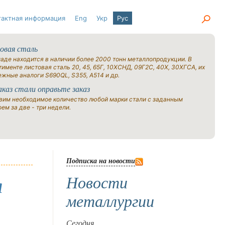
тактная информация
Eng
Укр
Рус
овая сталь
ладе находится в наличии более 2000 тонн металлопродукции. В
именте листовая сталь 20, 45, 65Г, 10ХСНД, 09Г2С, 40Х, 30ХГСА, их
ежные аналоги S690QL, S355, A514 и др.
аказ стали оправьте заказ
вим необходимое количество любой марки стали с заданным
ем за две - три недели.
Подписка на новости
Новости
я
металлургии
Сегодня