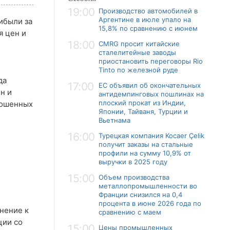
19:00
Производство автомобилей в
Аргентине в июле упало на
ибыли за
15,8% по сравнению с июнем
я цен и
18:00
CMRG просит китайские
сталелитейные заводы
приостановить переговоры Rio
Tinto по железной руде
да
17:00
ЕС объявил об окончательных
н и
антидемпинговых пошлинах на
плоский прокат из Индии,
рошенных
Японии, Тайваня, Турции и
Вьетнама
16:00
Турецкая компания Kocaer Çelik
получит заказы на стальные
профили на сумму 10,9% от
выручки в 2025 году
15:00
Объем производства
металлопромышленности во
Франции снизился на 0,4
процента в июне 2026 года по
лнение к
сравнению с маем
ции со
15:00
Цены промышленных