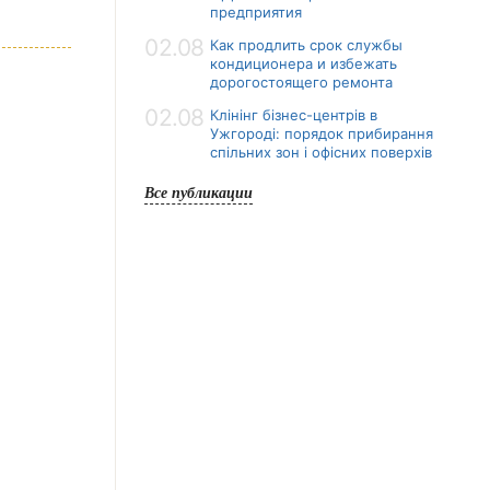
предприятия
02.08
Как продлить срок службы
кондиционера и избежать
дорогостоящего ремонта
02.08
Клінінг бізнес-центрів в
Ужгороді: порядок прибирання
спільних зон і офісних поверхів
Все публикации