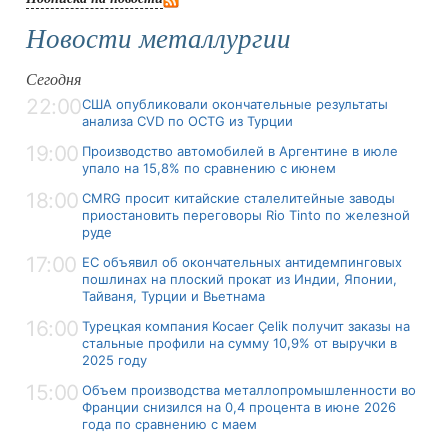
Новости металлургии
Сегодня
22:00
США опубликовали окончательные результаты
анализа CVD по OCTG из Турции
19:00
Производство автомобилей в Аргентине в июле
упало на 15,8% по сравнению с июнем
18:00
CMRG просит китайские сталелитейные заводы
приостановить переговоры Rio Tinto по железной
руде
17:00
ЕС объявил об окончательных антидемпинговых
пошлинах на плоский прокат из Индии, Японии,
Тайваня, Турции и Вьетнама
16:00
Турецкая компания Kocaer Çelik получит заказы на
стальные профили на сумму 10,9% от выручки в
2025 году
15:00
Объем производства металлопромышленности во
Франции снизился на 0,4 процента в июне 2026
года по сравнению с маем