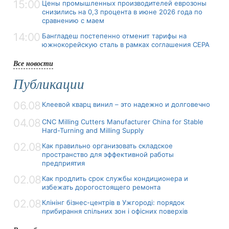
15:00
Цены промышленных производителей еврозоны
снизились на 0,3 процента в июне 2026 года по
сравнению с маем
14:00
Бангладеш постепенно отменит тарифы на
южнокорейскую сталь в рамках соглашения CEPA
Все новости
Публикации
06.08
Клеевой кварц винил – это надежно и долговечно
04.08
CNC Milling Cutters Manufacturer China for Stable
Hard-Turning and Milling Supply
02.08
Как правильно организовать складское
пространство для эффективной работы
предприятия
02.08
Как продлить срок службы кондиционера и
избежать дорогостоящего ремонта
02.08
Клінінг бізнес-центрів в Ужгороді: порядок
прибирання спільних зон і офісних поверхів