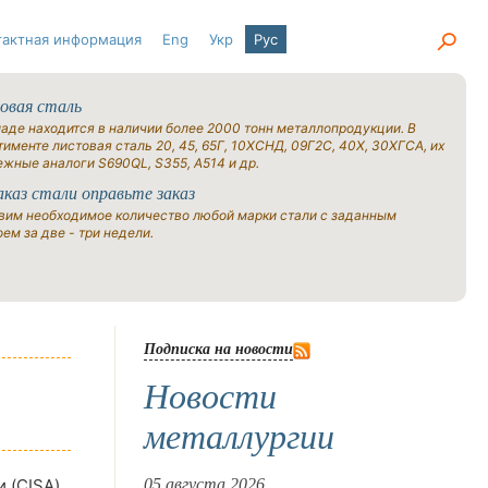
тактная информация
Eng
Укр
Рус
овая сталь
ладе находится в наличии более 2000 тонн металлопродукции. В
именте листовая сталь 20, 45, 65Г, 10ХСНД, 09Г2С, 40Х, 30ХГСА, их
ежные аналоги S690QL, S355, A514 и др.
аказ стали оправьте заказ
вим необходимое количество любой марки стали с заданным
ем за две - три недели.
Подписка на новости
Новости
металлургии
 (CISA),
05 августа 2026