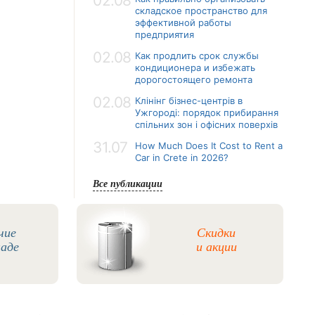
02.08
складское пространство для
эффективной работы
предприятия
02.08
Как продлить срок службы
кондиционера и избежать
дорогостоящего ремонта
02.08
Клінінг бізнес-центрів в
Ужгороді: порядок прибирання
спільних зон і офісних поверхів
31.07
How Much Does It Cost to Rent a
Car in Crete in 2026?
Все публикации
чие
Скидки
ладе
и акции