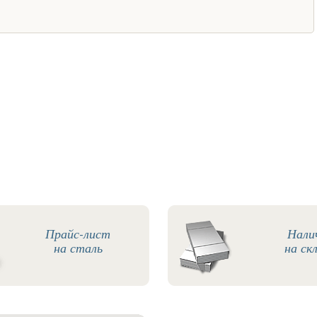
Прайс-лист
Нали
на сталь
на ск