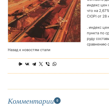
индекс цен 
что на 2,67
CIOPI от 28
. индекс це
пункта по 
руду состав
сравнению 
Назад к новостям стали
Комментарии
0