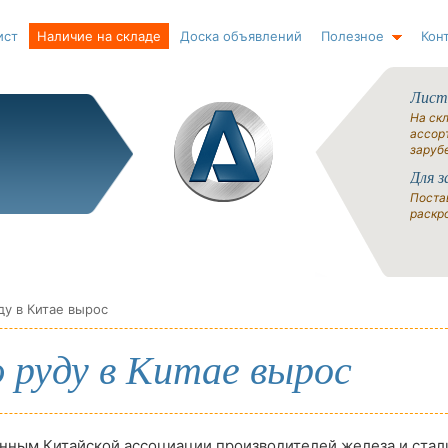
ист
Наличие на складе
Доска объявлений
Полезное
Кон
Лист
На ск
ассорт
заруб
Для з
Поста
раскро
ду в Китае вырос
 руду в Китае вырос
нным Китайской ассоциации производителей железа и стали