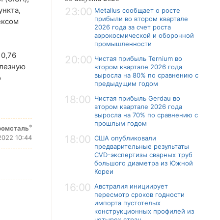
ункта,
23:00
Metallus сообщает о росте
прибыли во втором квартале
ексом
2026 года за счет роста
аэрокосмической и оборонной
промышленности
 0,76
20:00
Чистая прибыль Ternium во
елезную
втором квартале 2026 года
выросла на 80% по сравнению с
о
предыдущим годом
18:00
Чистая прибыль Gerdau во
втором квартале 2026 года
выросла на 70% по сравнению с
прошлым годом
®
ромсталь
18:00
2022 10:44
США опубликовали
предварительные результаты
CVD-экспертизы сварных труб
большого диаметра из Южной
Кореи
16:00
Австралия инициирует
пересмотр сроков годности
импорта пустотелых
конструкционных профилей из
четырех стран