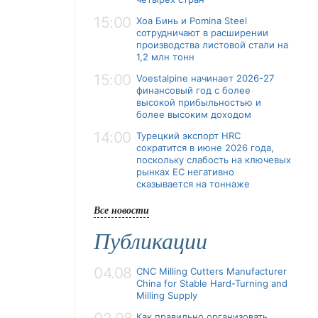
15:00
Хоа Бинь и Pomina Steel
сотрудничают в расширении
производства листовой стали на
1,2 млн тонн
15:00
Voestalpine начинает 2026-27
финансовый год с более
высокой прибыльностью и
более высоким доходом
14:00
Турецкий экспорт HRC
сократится в июне 2026 года,
поскольку слабость на ключевых
рынках ЕС негативно
сказывается на тоннаже
Все новости
Публикации
04.08
CNC Milling Cutters Manufacturer
China for Stable Hard-Turning and
Milling Supply
Как правильно организовать