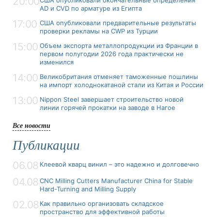
20:00
США опубликовали окончательные определения
AD и CVD по арматуре из Египта
17:00
США опубликовали предварительные результаты
проверки рекламы на CWP из Турции
15:00
Объем экспорта металлопродукции из Франции в
первом полугодии 2026 года практически не
изменился
14:00
Великобритания отменяет таможенные пошлины
на импорт холоднокатаной стали из Китая и России
13:00
Nippon Steel завершает строительство новой
линии горячей прокатки на заводе в Нагое
Все новости
Публикации
06.08
Клеевой кварц винил – это надежно и долговечно
04.08
CNC Milling Cutters Manufacturer China for Stable
Hard-Turning and Milling Supply
02.08
Как правильно организовать складское
пространство для эффективной работы