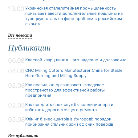
13:00
Украинская сталелитейная промышленность
призывает ввести дополнительные пошлины на
турецкую сталь на фоне проблем с российским
сырьем
Все новости
Публикации
06.08
Клеевой кварц винил – это надежно и долговечно
04.08
CNC Milling Cutters Manufacturer China for Stable
Hard-Turning and Milling Supply
02.08
Как правильно организовать складское
пространство для эффективной работы
предприятия
02.08
Как продлить срок службы кондиционера и
избежать дорогостоящего ремонта
02.08
Клінінг бізнес-центрів в Ужгороді: порядок
прибирання спільних зон і офісних поверхів
Все публикации