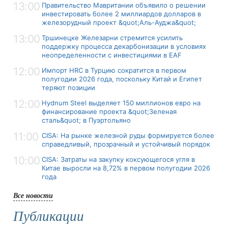
13:00
Правительство Мавритании объявило о решении
инвестировать более 2 миллиардов долларов в
железорудный проект &quot;Аль-Ауджа&quot;
13:00
Тршинецке Железарни стремится усилить
поддержку процесса декарбонизации в условиях
неопределенности с инвестициями в EAF
12:00
Импорт HRC в Турцию сократится в первом
полугодии 2026 года, поскольку Китай и Египет
теряют позиции
12:00
Hydnum Steel выделяет 150 миллионов евро на
финансирование проекта &quot;Зеленая
сталь&quot; в Пуэртольяно
11:00
CISA: На рынке железной руды формируется более
справедливый, прозрачный и устойчивый порядок
10:00
CISA: Затраты на закупку коксующегося угля в
Китае выросли на 8,72% в первом полугодии 2026
года
Все новости
Публикации