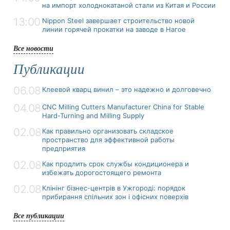
на импорт холоднокатаной стали из Китая и России
13:00
Nippon Steel завершает строительство новой
линии горячей прокатки на заводе в Нагое
Все новости
Публикации
06.08
Клеевой кварц винил – это надежно и долговечно
04.08
CNC Milling Cutters Manufacturer China for Stable
Hard-Turning and Milling Supply
02.08
Как правильно организовать складское
пространство для эффективной работы
предприятия
02.08
Как продлить срок службы кондиционера и
избежать дорогостоящего ремонта
02.08
Клінінг бізнес-центрів в Ужгороді: порядок
прибирання спільних зон і офісних поверхів
Все публикации