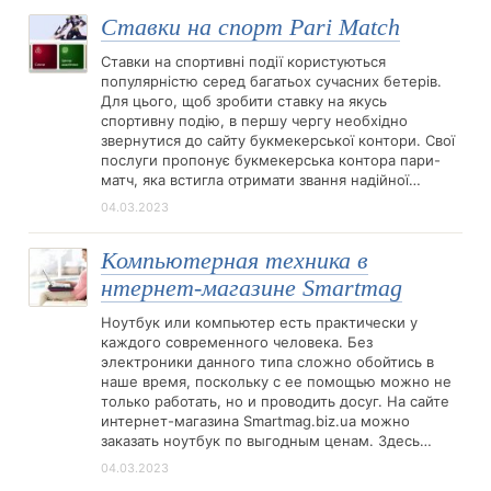
Ставки на спорт Pari Match
Ставки на спортивні події користуються
популярністю серед багатьох сучасних бетерів.
Для цього, щоб зробити ставку на якусь
спортивну подію, в першу чергу необхідно
звернутися до сайту букмекерської контори. Свої
послуги пропонує букмекерська контора пари-
матч, яка встигла отримати звання надійної…
04.03.2023
Компьютерная техника в
нтернет-магазине Smartmag
Ноутбук или компьютер есть практически у
каждого современного человека. Без
электроники данного типа сложно обойтись в
наше время, поскольку с ее помощью можно не
только работать, но и проводить досуг. На сайте
интернет-магазина Smartmag.biz.ua можно
заказать ноутбук по выгодным ценам. Здесь…
04.03.2023