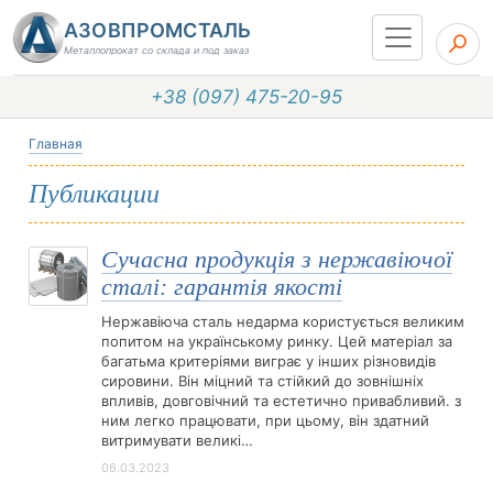
АЗОВПРОМСТАЛЬ
Металлопрокат со склада и под заказ
+38 (097) 475-20-95
Главная
Публикации
Сучасна продукція з нержавіючої
сталі: гарантія якості
Нержавіюча сталь недарма користується великим
попитом на українському ринку. Цей матеріал за
багатьма критеріями виграє у інших різновидів
сировини. Він міцний та стійкий до зовнішніх
впливів, довговічний та естетично привабливий. з
ним легко працювати, при цьому, він здатний
витримувати великі…
06.03.2023