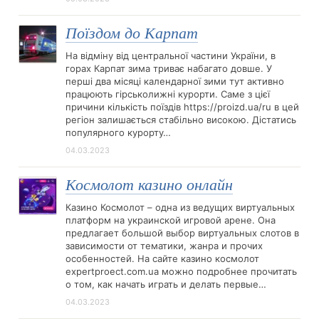
Поїздом до Карпат
На відміну від центральної частини України, в
горах Карпат зима триває набагато довше. У
перші два місяці календарної зими тут активно
працюють гірськолижні курорти. Саме з цієї
причини кількість поїздів https://proizd.ua/ru в цей
регіон залишається стабільно високою. Дістатись
популярного курорту…
04.03.2023
Космолот казино онлайн
Казино Космолот – одна из ведущих виртуальных
платформ на украинской игровой арене. Она
предлагает большой выбор виртуальных слотов в
зависимости от тематики, жанра и прочих
особенностей. На сайте казино космолот
expertproect.com.ua можно подробнее прочитать
о том, как начать играть и делать первые…
04.03.2023