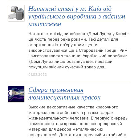
Натяжні стелі у м. Київ від
українського виробника з якісним
монтажем
Натяжні стелі від виробника «Демі Луне» у Києві -
це якість перевірена роками. Такі деталі для
оформлення інтер'єру приміщення
використовувалися ще в Стародавній Греції і Римі
і виготовлялися з тканини. Український виробник
«Демі Луне» лише розвинув ідеї, надавши
покупцям якісний сучасний товар для…
01.03.2023
Сфера применения
люминесцентных красок
Высокие декоративные качества красочного
материала востребованы в разных сферах
жизнедеятельности человека. В первую очередь
люминесцентная краска порошок прекрасный
материал для декора металлических
поверхностей. Достаточно прочный и стойкий к