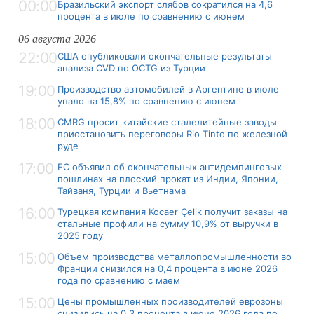
00:00
Бразильский экспорт слябов сократился на 4,6
процента в июле по сравнению с июнем
06 августа 2026
22:00
США опубликовали окончательные результаты
анализа CVD по OCTG из Турции
19:00
Производство автомобилей в Аргентине в июле
упало на 15,8% по сравнению с июнем
18:00
CMRG просит китайские сталелитейные заводы
приостановить переговоры Rio Tinto по железной
руде
17:00
ЕС объявил об окончательных антидемпинговых
пошлинах на плоский прокат из Индии, Японии,
Тайваня, Турции и Вьетнама
16:00
Турецкая компания Kocaer Çelik получит заказы на
стальные профили на сумму 10,9% от выручки в
2025 году
15:00
Объем производства металлопромышленности во
Франции снизился на 0,4 процента в июне 2026
года по сравнению с маем
15:00
Цены промышленных производителей еврозоны
снизились на 0,3 процента в июне 2026 года по