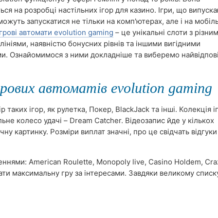
ься на розробці настільних ігор для казино. Ігри, що випуск
можуть запускатися не тільки на комп'ютерах, але і на мобіл
Ігрові автомати evolution gaming
– це унікальні слоти з різни
ініями, наявністю бонусних рівнів та іншими вигідними
и. Ознайомимося з ними докладніше та виберемо найвідпові
грових автоматів evolution gaming
таких ігор, як рулетка, Покер, BlackJack та інші. Колекція і
льне колесо удачі – Dream Catcher. Відеозапис йде у кількох
ну картинку. Розміри виплат значні, про це свідчать відгуки
ннями: American Roulette, Monopoly live, Casino Holdem, Cra
рати максимальну гру за інтересами. Завдяки великому списк