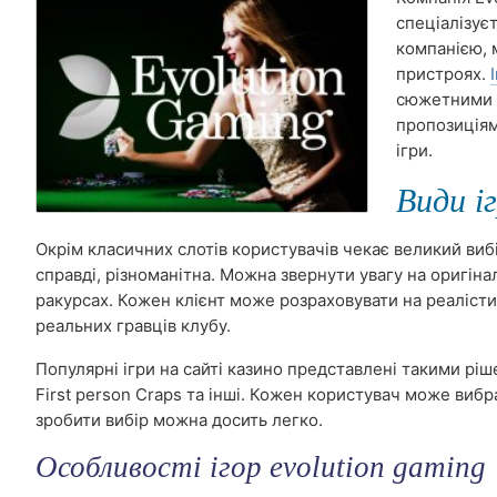
спеціалізуєт
компанією, 
пристроях.
сюжетними л
пропозиціям
ігри.
Види і
Окрім класичних слотів користувачів чекає великий вибір 
справді, різноманітна. Можна звернути увагу на оригіна
ракурсах. Кожен клієнт може розраховувати на реалістич
реальних гравців клубу.
Популярні ігри на сайті казино представлені такими ріше
First person Craps та інші. Кожен користувач може виб
зробити вибір можна досить легко.
Особливості ігор evolution gaming