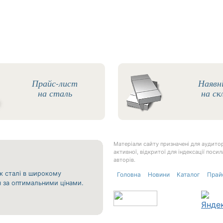
Прайс-лист
Наявн
на сталь
на ск
Матеріали сайту призначені для аудитор
активної, відкритої для індексації пос
авторів.
к сталі в широкому
Головна
Новини
Каталог
Прай
ня за оптимальними цінами.