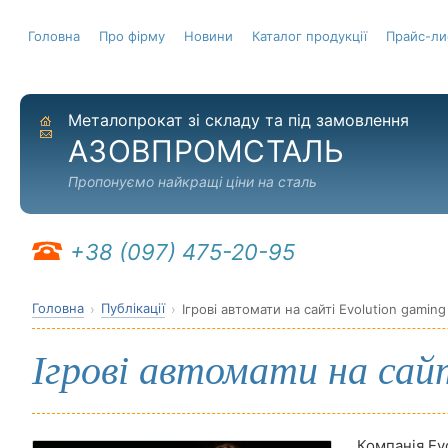
Головна
Про фірму
Новини
Каталог продукції
Прайс-ли
Металопрокат зі складу та під замовлення
На головну
Надіслати листа
АЗОВПРОМСТАЛЬ
Пропонуємо найкращі ціни на сталь
+38 (097) 475-20-95
Головна
Публікації
Ігрові автомати на сайті Evolution gaming
Ігрові автомати на сайт
Компанія Evo