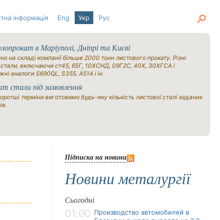
тна інформація
Eng
Укр
Рус
опрокат в Маріуполі, Дніпрі та Києві
но на складі компанії більше 2000 тонн листового прокату. Різні
 стали, включаючи ст45, 65Г, 10ХСНД, 09Г2С, 40Х, 30ХГСА і
жні аналоги S690QL, S355, A514 і ін
ат стали під замовлення
оротші терміни виготовимо будь-яку кількість листової сталі заданих
ів.
Підписка на новини
Новини металургії
Сьогодні
01:00
Производство автомобилей в