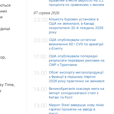
Бразилии в июле выросло на 3,2
процента по сравнению с июнем
аються
ьних
07 серпня 2026
ми
23:00
Кількість бурових установок в
США не змінилася, в Канаді
скоротилася-32-й тиждень 2026
дніші
року
20:00
США опублікували остаточні
визначення AD і CVD по арматурі
з Єгипту
17:00
США опублікували попередні
гор,
результати перевірки реклами на
CWP з Туреччини
15:00
Обсяг експорту металопродукції
з Франції в першому півріччі
2026 року практично не змінився
zy Time,
14:00
Великобританія скасовує мита на
у
імпорт холоднокатаної сталі з
Китаю та Росії
13:00
Nippon Steel завершує нову лінію
гарячої прокатки на заводі в
Нагої