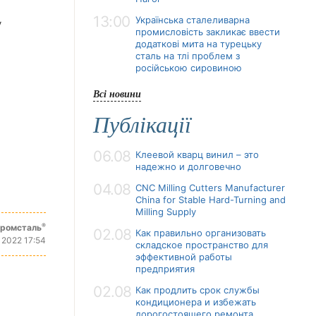
13:00
Українська сталеливарна
у
промисловість закликає ввести
додаткові мита на турецьку
сталь на тлі проблем з
російською сировиною
Всі новини
Публікації
06.08
Клеевой кварц винил – это
надежно и долговечно
04.08
CNC Milling Cutters Manufacturer
China for Stable Hard-Turning and
Milling Supply
®
промсталь
02.08
Как правильно организовать
 2022 17:54
складское пространство для
эффективной работы
предприятия
02.08
Как продлить срок службы
кондиционера и избежать
дорогостоящего ремонта