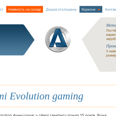
ст
Наявність на складі
Дошка оголошень
Корисне
Контак
Метал
Постій
марки
зарубі
Прок
У найк
розмір
і Evolution gaming
lution функціонує у сфері гемлінгу понад 15 років. Вона