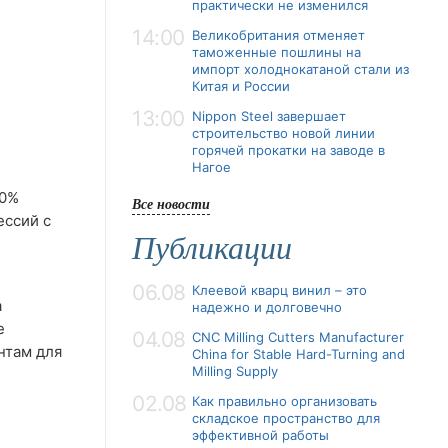
практически не изменился
14:00
Великобритания отменяет
таможенные пошлины на
импорт холоднокатаной стали из
Китая и России
13:00
Nippon Steel завершает
строительство новой линии
горячей прокатки на заводе в
Нагое
00%
Все новости
ессий с
Публикации
06.08
Клеевой кварц винил – это
а
надежно и долговечно
е
04.08
CNC Milling Cutters Manufacturer
нтам для
China for Stable Hard-Turning and
Milling Supply
.
02.08
Как правильно организовать
складское пространство для
эффективной работы