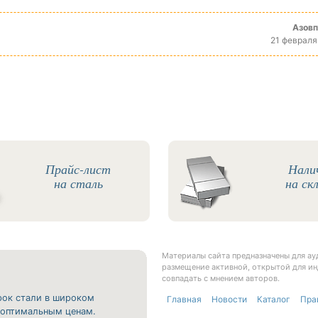
Азов
21 февраля
Прайс-лист
Нали
на сталь
на ск
Материалы сайта предназначены для а
размещение активной, открытой для ин
совпадать с мнением авторов.
рок стали в широком
Главная
Новости
Каталог
Пра
о оптимальным ценам.