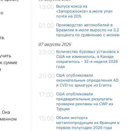
13:00
Выпуск кокса на
«Запорожкоксе» в июле упал
го
почти на 20%
01:00
Производство автомобилей в
Бразилии в июле выросло на 3,2
процента по сравнению с июнем
тв.
07 августа 2026
23:00
Количество буровых установок в
учить
США не изменилось, в Канаде
сократилось - 32-я неделя 2026
 к сумме
года
а
20:00
США опубликовали
окончательные определения AD
и CVD по арматуре из Египта
17:00
США опубликовали
предварительные результаты
проверки рекламы на CWP из
Турции
. Она
15:00
Объем экспорта
оименном
металлопродукции из Франции в
первом полугодии 2026 года