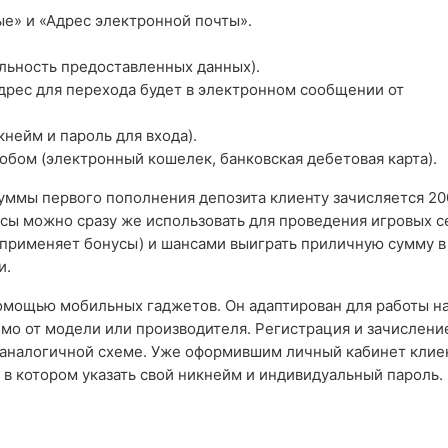
е» и «Адрес электронной почты».
льность предоставленных данных).
дрес для перехода будет в электронном сообщении от
нейм и пароль для входа).
бом (электронный кошелек, банковская дебетовая карта).
суммы первого пополнения депозита клиенту зачисляется 2
сы можно сразу же использовать для проведения игровых с
применяет бонусы) и шансами выиграть приличную сумму в
и.
помощью мобильных гаджетов. Он адаптирован для работы н
мо от модели или производителя. Регистрация и зачислени
 аналогичной схеме. Уже оформившим личный кабинет клие
 в котором указать свой никнейм и индивидуальный пароль