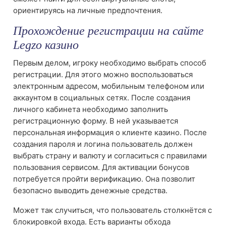
ориентируясь на личные предпочтения.
Прохождение регистрации на сайте
Legzo казино
Первым делом, игроку необходимо выбрать способ
регистрации. Для этого можно воспользоваться
электронным адресом, мобильным телефоном или
аккаунтом в социальных сетях. После создания
личного кабинета необходимо заполнить
регистрационную форму. В ней указывается
персональная информация о клиенте казино. После
создания пароля и логина пользователь должен
выбрать страну и валюту и согласиться с правилами
пользования сервисом. Для активации бонусов
потребуется пройти верификацию. Она позволит
безопасно выводить денежные средства.
Может так случиться, что пользователь столкнётся с
блокировкой входа. Есть варианты обхода