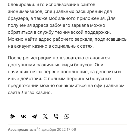
блокировки. Это использование сайтов
анонимайзеров, специальных расширений для
браузера, а также мобильного приложения. Для
получения адреса рабочего зеркала можно
обратиться в службу технической поддержки.
Можно найти адрес рабочего зеркала, подписавшись
на аккаунт казино в социальных сетях.
После регистрации пользователю становятся
доступными различные виды бонусов. Они
начисляются за первое пополнение, за депозиты и
иные действия. С полным перечнем бонусных
предложений можно ознакомиться на официальном
сайте Легзо казино.
®
Азовпромсталь
4 декабря 2022 17:09