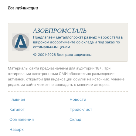
Все публикации
АЗОВПРОМСТАЛЬ
Предлагаем металлопрокат разных марок стали в
широком ассортименте со склада и под заказ по
оптимальным ценам.
©
2001-2026 Все права защищены.
Материалы сайта предназначены для аудитории 18+. При
цитировании электронными СМИ обязательно размещение
активной, открытой для индексации ссылки на источник. Мнение
редакции сайта может не совпадать с мнением авторов.
Главная
Новости
Каталог
Прайс-лист
Объявления
Склад
Наверх