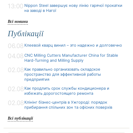
13:00
Nippon Steel завершує нову лінію гарячої прокатки
на заводі в Нагої
Всі новини
Публікації
06.08
Клеевой кварц винил – это надежно и долговечно
04.08
CNC Milling Cutters Manufacturer China for Stable
Hard-Turning and Milling Supply
02.08
Как правильно организовать складское
пространство для эффективной работы
предприятия
02.08
Как продлить срок службы кондиционера и
избежать дорогостоящего ремонта
02.08
Клінінг бізнес-центрів в Ужгороді: порядок
прибирання спільних зон та офісних поверхів
Всі публікації