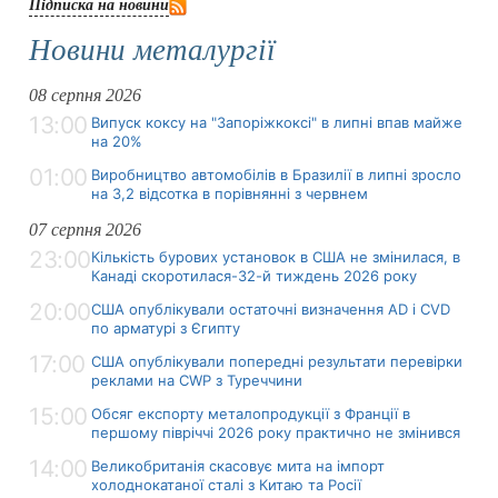
Підписка на новини
Новини металургії
08 серпня 2026
13:00
Випуск коксу на "Запоріжкоксі" в липні впав майже
на 20%
01:00
Виробництво автомобілів в Бразилії в липні зросло
на 3,2 відсотка в порівнянні з червнем
07 серпня 2026
23:00
Кількість бурових установок в США не змінилася, в
Канаді скоротилася-32-й тиждень 2026 року
20:00
США опублікували остаточні визначення AD і CVD
по арматурі з Єгипту
17:00
США опублікували попередні результати перевірки
реклами на CWP з Туреччини
15:00
Обсяг експорту металопродукції з Франції в
першому півріччі 2026 року практично не змінився
14:00
Великобританія скасовує мита на імпорт
холоднокатаної сталі з Китаю та Росії