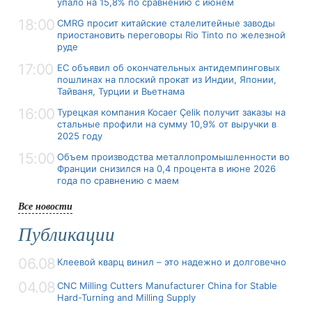
упало на 15,8% по сравнению с июнем
18:00
CMRG просит китайские сталелитейные заводы
приостановить переговоры Rio Tinto по железной
руде
17:00
ЕС объявил об окончательных антидемпинговых
пошлинах на плоский прокат из Индии, Японии,
Тайваня, Турции и Вьетнама
16:00
Турецкая компания Kocaer Çelik получит заказы на
стальные профили на сумму 10,9% от выручки в
2025 году
15:00
Объем производства металлопромышленности во
Франции снизился на 0,4 процента в июне 2026
года по сравнению с маем
Все новости
Публикации
06.08
Клеевой кварц винил – это надежно и долговечно
04.08
CNC Milling Cutters Manufacturer China for Stable
Hard-Turning and Milling Supply