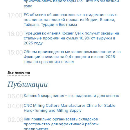
приостановить переговоры Rio Tinto по железной
руде
17:00
ЕС объявил об окончательных антидемпинговых
пошлинах на плоский прокат из Индии, Японии,
Тайваня, Турции и Вьетнама
16:00
Турецкая компания Kocaer Çelik получит заказы на
стальные профили на сумму 10,9% от выручки в
2025 году
15:00
Объем производства металлопромышленности во
Франции снизился на 0,4 процента в июне 2026
года по сравнению с маем
Все новости
Публикации
06.08
Клеевой кварц винил – это надежно и долговечно
04.08
CNC Milling Cutters Manufacturer China for Stable
Hard-Turning and Milling Supply
02.08
Как правильно организовать складское
пространство для эффективной работы
предприятия