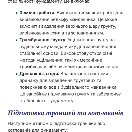
стабільності фундаменту. Це включає:
Земляні роботи
: Виконання земляних робіт для
вирівнювання рельєфу майданчика. Це може
включати видалення верхнього шару ґрунту,
вирівнювання схилів та заповнення ям.
Трамбування ґрунту
: Ущільнення ґрунту на
будівельному майданчику для забезпечення
стабільної основи. Використовуються різні
методи ущільнення, такі як механічне
трамбування або використання важких катків.
Дренажні заходи
: Влаштування системи
дренажу для відведення ґрунтових та
поверхневих вод з будівельного майданчика.
Це запобігає підмиванню ґрунту та забезпечує
стабільність фундаменту.
Підготовка траншей та котлованів
Наступним етапом є підготовка траншей або
котлованів для фундаменту: