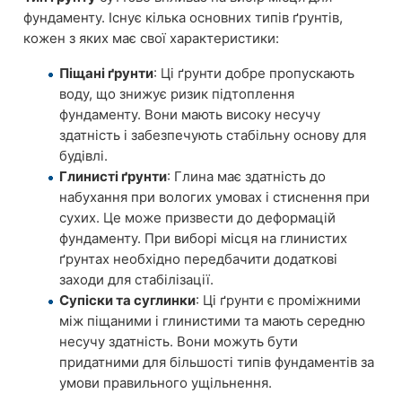
фундаменту. Існує кілька основних типів ґрунтів,
кожен з яких має свої характеристики:
Піщані ґрунти
: Ці ґрунти добре пропускають
воду, що знижує ризик підтоплення
фундаменту. Вони мають високу несучу
здатність і забезпечують стабільну основу для
будівлі.
Глинисті ґрунти
: Глина має здатність до
набухання при вологих умовах і стиснення при
сухих. Це може призвести до деформацій
фундаменту. При виборі місця на глинистих
ґрунтах необхідно передбачити додаткові
заходи для стабілізації.
Супіски та суглинки
: Ці ґрунти є проміжними
між піщаними і глинистими та мають середню
несучу здатність. Вони можуть бути
придатними для більшості типів фундаментів за
умови правильного ущільнення.