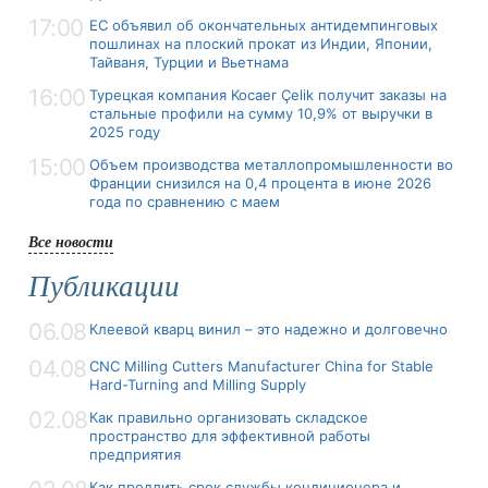
17:00
ЕС объявил об окончательных антидемпинговых
пошлинах на плоский прокат из Индии, Японии,
Тайваня, Турции и Вьетнама
16:00
Турецкая компания Kocaer Çelik получит заказы на
стальные профили на сумму 10,9% от выручки в
2025 году
15:00
Объем производства металлопромышленности во
Франции снизился на 0,4 процента в июне 2026
года по сравнению с маем
Все новости
Публикации
06.08
Клеевой кварц винил – это надежно и долговечно
04.08
CNC Milling Cutters Manufacturer China for Stable
Hard-Turning and Milling Supply
02.08
Как правильно организовать складское
пространство для эффективной работы
предприятия
Как продлить срок службы кондиционера и