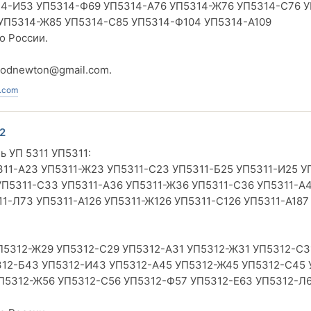
14-И53 УП5314-Ф69 УП5314-А76 УП5314-Ж76 УП5314-С76 У
УП5314-Ж85 УП5314-С85 УП5314-Ф104 УП5314-А109
о России.
vodnewton@gmail.com
.
.com
2
ь УП 5311 УП5311:
11-А23 УП5311-Ж23 УП5311-С23 УП5311-Б25 УП5311-И25 У
УП5311-С33 УП5311-А36 УП5311-Ж36 УП5311-С36 УП5311-А
1-Л73 УП5311-А126 УП5311-Ж126 УП5311-С126 УП5311-А187
П5312-Ж29 УП5312-С29 УП5312-А31 УП5312-Ж31 УП5312-С3
12-Б43 УП5312-И43 УП5312-А45 УП5312-Ж45 УП5312-С45 
УП5312-Ж56 УП5312-С56 УП5312-Ф57 УП5312-Е63 УП5312-Л