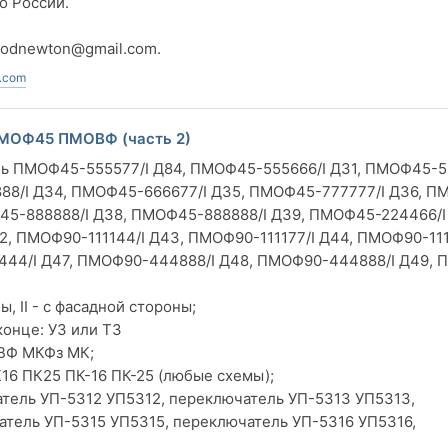
о России.
vodnewton@gmail.com
.
.com
МОФ45 ПМОВФ (часть 2)
ель ПМОФ45-555577/I Д84, ПМОФ45-555666/I Д31, ПМОФ45-5
88/I Д34, ПМОФ45-666677/I Д35, ПМОФ45-777777/I Д36, П
Ф45-888888/I Д38, ПМОФ45-888888/I Д39, ПМОФ45-224466/I
2, ПМОФ90-111144/I Д43, ПМОФ90-111177/I Д44, ПМОФ90-111
44/I Д47, ПМОФ90-444888/I Д48, ПМОФ90-444888/I Д49,
, II - с фасадной стороны;
конце: У3 или Т3
ВФ МКФз МК;
6 ПК25 ПК-16 ПК-25 (любые схемы);
тель УП-5312 УП5312, переключатель УП-5313 УП5313,
атель УП-5315 УП5315, переключатель УП-5316 УП5316,