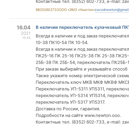
Контактные тел. (8352) 602-733, e-mail:
za
88352602733
ООО «ЭМЗ «Ньютон»
zavodnewton@gmail
16.04
В наличии переключатель кулачковый ПК
2021
Всегда в наличии и под заказ переключател
15:43
10-38 ПК10-54 ПК 10-54.
Всегда в наличии и под заказ переключате
ПК25-16 ПК 25-16 ПК25-38 ПК 25-38 ПК25-
25Б-38 ПК 25Б-54, переключатель ПК25Б-
При заказе выбирайте и указывайте способ фикс
Также укажите номер электрической схемы
Переключатель ключ МКВ МКФ МКВФ МКС
Переключатель УП-5311 УП5311, переключа
переключатель УП-5314 УП5314, переключ
переключатель УП-5317 УП5317.
Доставка по России, гарантия.
Подробности на сайте www.newton.ooo.
Контактные тел. (8352) 602-733, e-mail:
za