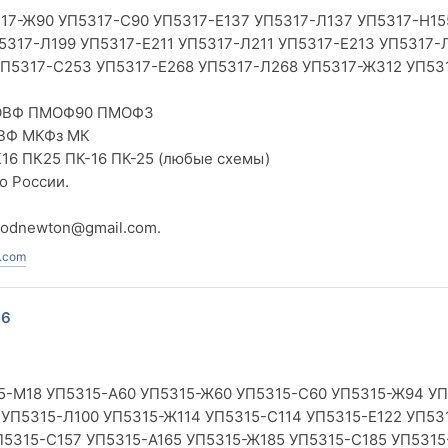
17-Ж90 УП5317-С90 УП5317-Е137 УП5317-Л137 УП5317-Н15
5317-Л199 УП5317-Е211 УП5317-Л211 УП5317-Е213 УП5317-
П5317-С253 УП5317-Е268 УП5317-Л268 УП5317-Ж312 УП53
ОВФ ПМОФ90 ПМОФЗ
ВФ МКФз МК
16 ПК25 ПК-16 ПК-25 (любые схемы)
о России.
vodnewton@gmail.com
.
.com
16
15-М18 УП5315-А60 УП5315-Ж60 УП5315-С60 УП5315-Ж94 УП
 УП5315-Л100 УП5315-Ж114 УП5315-С114 УП5315-Е122 УП53
П5315-С157 УП5315-А165 УП5315-Ж185 УП5315-С185 УП531