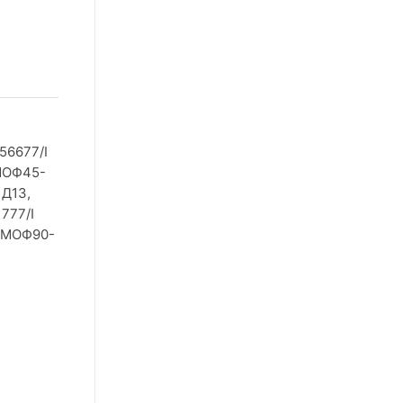
56677/I
МОФ45-
 Д13,
777/I
 ПМОФ90-