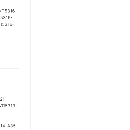
УП5316-
П5316-
П5316-
21
УП5313-
314-А35