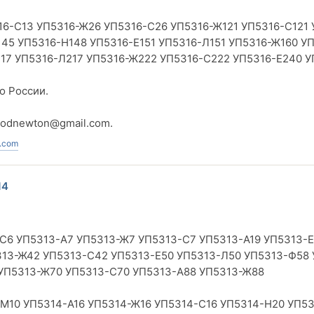
16-С13 УП5316-Ж26 УП5316-С26 УП5316-Ж121 УП5316-С121 
45 УП5316-Н148 УП5316-Е151 УП5316-Л151 УП5316-Ж160 У
217 УП5316-Л217 УП5316-Ж222 УП5316-С222 УП5316-Е240 У
о России.
vodnewton@gmail.com
.
.com
14
С6 УП5313-А7 УП5313-Ж7 УП5313-С7 УП5313-А19 УП5313-Е
313-Ж42 УП5313-С42 УП5313-Е50 УП5313-Л50 УП5313-Ф58 
 УП5313-Ж70 УП5313-С70 УП5313-А88 УП5313-Ж88
М10 УП5314-А16 УП5314-Ж16 УП5314-С16 УП5314-Н20 УП5