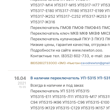
УП5317-М14 УП5317-М15 УП5317-Н77 УП53
УП5317-Е180 УП5317-Л180 УП5317-Е199 УП
УП5317-Ж252 УП5317-С252 УП5317-Ж253 У
УП5317-Ж316
Переключатель ПМОВ ПМОФ ПМОФ45 ПМ
Переключатель ключ МКВ МКФ МКВФ МКС
Переключатель кулачковый ПКУ-3 ПКУ3 ПК
Низкие цены, гарантия качества, отгрузка п
Подробности на сайте www.newton.ooo.
Контактные тел. (8352) 602-733, e-mail:
za
88352602733
ООО «ЭМЗ «Ньютон»
zavodnewton@gmail
16.04
В наличии переключатель УП-5315 УП-53
2021
Всегда в наличии и под заказ:
15:35
Переключатель УП 5315 УП5315:
УП5315-Е11 УП5315-Л11 УП5315-М17 УП53
С94 УП5315-Ж96 УП5315-С96 УП5315-Е100
УП5315-Ж129 УП5315-С129 УП5315-Ж157 У