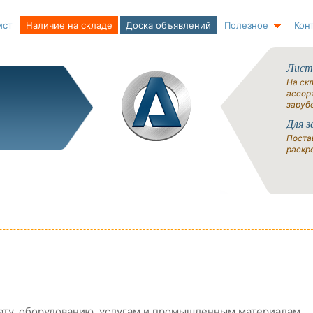
ист
Наличие на складе
Доска объявлений
Полезное
Кон
Лист
На ск
ассорт
заруб
Для з
Поста
раскро
ату, оборудованию, услугам и промышленным материалам.