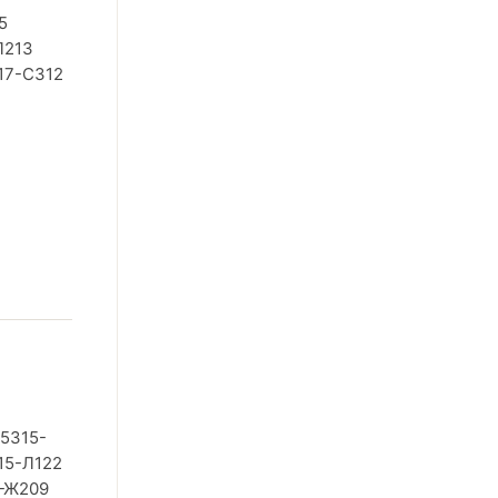
5
Л213
17-С312
5315-
15-Л122
5-Ж209