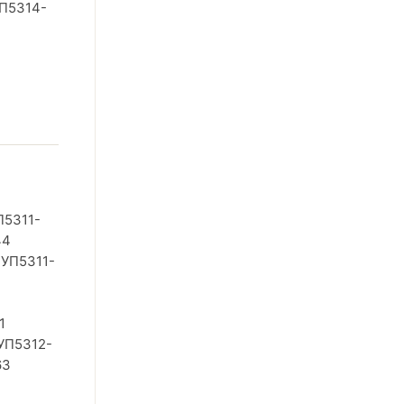
П5314-
П5311-
44
 УП5311-
1
УП5312-
63