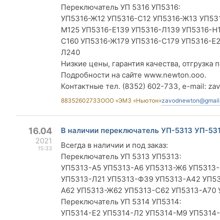
Переключатель УП 5316 УП5316:
УП5316-Ж12 УП5316-С12 УП5316-Ж13 УП53
М125 УП5316-Е139 УП5316-Л139 УП5316-Н1
С160 УП5316-Ж179 УП5316-С179 УП5316-Е
Л240
Низкие цены, гарантия качества, отгрузка п
Подробности на сайте www.newton.ooo.
Контактные тел. (8352) 602-733, e-mail:
za
88352602733
ООО «ЭМЗ «Ньютон»
zavodnewton@gmail
16.04
В наличии переключатель УП-5313 УП-53
2021
Всегда в наличии и под заказ:
15:33
Переключатель УП 5313 УП5313:
УП5313-А5 УП5313-А6 УП5313-Ж6 УП5313-
УП5313-Л21 УП5313-Ф39 УП5313-А42 УП5
А62 УП5313-Ж62 УП5313-С62 УП5313-А70
Переключатель УП 5314 УП5314:
УП5314-Е2 УП5314-Л2 УП5314-М9 УП5314-