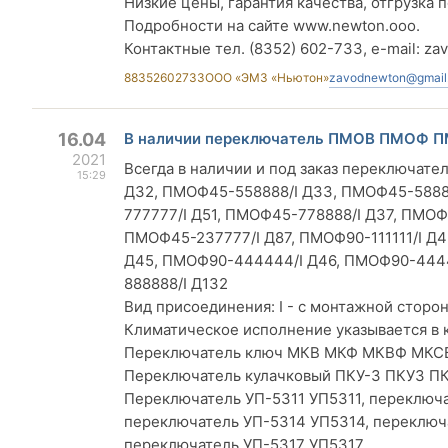
Низкие цены, гарантия качества, отгрузка п
Подробности на сайте www.newton.ooo.
Контактные тел. (8352) 602-733, e-mail:
za
88352602733
ООО «ЭМЗ «Ньютон»
zavodnewton@gmail
16.04
В наличии переключатель ПМОВ ПМОФ П
2021
Всегда в наличии и под заказ переключат
15:29
Д32, ПМОФ45-558888/I Д33, ПМОФ45-5888
777777/I Д51, ПМОФ45-778888/I Д37, ПМО
ПМОФ45-237777/I Д87, ПМОФ90-111111/I Д4
Д45, ПМОФ90-444444/I Д46, ПМОФ90-4444
888888/I Д132
Вид присоединения: I - с монтажной стороны
Климатическое исполнение указывается в 
Переключатель ключ МКВ МКФ МКВФ МКС
Переключатель кулачковый ПКУ-3 ПКУ3 ПК1
Переключатель УП-5311 УП5311, переключа
переключатель УП-5314 УП5314, переключ
переключатель УП-5317 УП5317.