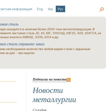
тактная информация
Eng
Укр
Рус
овая сталь
ладе находится в наличии более 2000 тонн металлопродукции. В
именте листовая сталь 20, 45, 65Г, 10ХСНД, 09Г2С, 40Х, 30ХГСА, их
ежные аналоги S690QL, S355, A514 и др.
аказ стали оправьте заказ
вим необходимое количество любой марки стали с заданным
ем за две - три недели.
Подписка на новости
Новости
металлургии
Сегодня