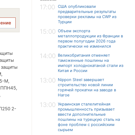
17:00
США опубликовали
предварительные результаты
проверки рекламы на CWP из
Турции
ление
15:00
Объем экспорта
металлопродукции из Франции в
первом полугодии 2026 года
практически не изменился
защиты
14:00
Великобритания отменяет
защиты
таможенные пошлины на
импорт холоднокатаной стали из
т защиты
Китая и России
,
13:00
Nippon Steel завершает
5-М,
строительство новой линии
 ППН45,
горячей прокатки на заводе в
,
Нагое
13:00
Украинская сталелитейная
П250 2-
промышленность призывает
ввести дополнительные
пошлины на турецкую сталь на
фоне проблем с российским
сырьем