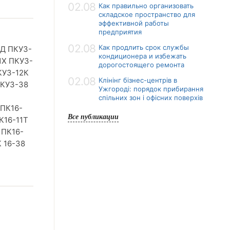
02.08
Как правильно организовать
складское пространство для
эффективной работы
предприятия
02.08
Как продлить срок службы
1Д ПКУ3-
кондиционера и избежать
1Х ПКУ3-
дорогостоящего ремонта
КУ3-12К
02.08
Клінінг бізнес-центрів в
ПКУ3-38
Ужгороді: порядок прибирання
спільних зон і офісних поверхів
 ПК16-
Все публикации
К16-11Т
 ПК16-
 16-38