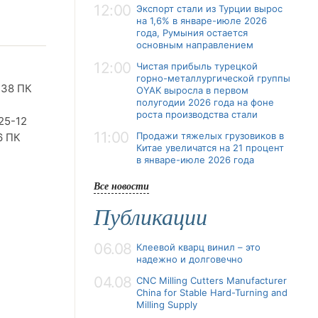
12:00
Экспорт стали из Турции вырос
на 1,6% в январе-июле 2026
года, Румыния остается
основным направлением
12:00
Чистая прибыль турецкой
горно-металлургической группы
-38 ПК
OYAK выросла в первом
полугодии 2026 года на фоне
роста производства стали
25-12
11:00
Продажи тяжелых грузовиков в
6 ПК
Китае увеличатся на 21 процент
в январе-июле 2026 года
Все новости
Публикации
06.08
Клеевой кварц винил – это
надежно и долговечно
04.08
CNC Milling Cutters Manufacturer
China for Stable Hard-Turning and
Milling Supply