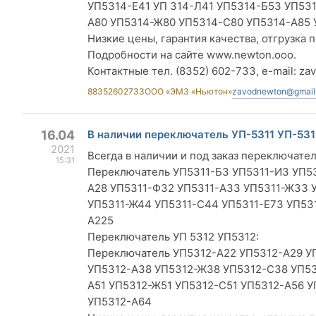
УП5314-Е41 УП 314-Л41 УП5314-Б53 УП53
А80 УП5314-Ж80 УП5314-С80 УП5314-А85 
Низкие цены, гарантия качества, отгрузка п
Подробности на сайте www.newton.ooo.
Контактные тел. (8352) 602-733, e-mail:
za
88352602733
ООО «ЭМЗ «Ньютон»
zavodnewton@gmail
16.04
В наличии переключатель УП-5311 УП-531
2021
Всегда в наличии и под заказ переключател
15:31
Переключатель УП5311-Б3 УП5311-И3 УП53
А28 УП5311-Ф32 УП5311-А33 УП5311-Ж33 
УП5311-Ж44 УП5311-С44 УП5311-Е73 УП531
А225
Переключатель УП 5312 УП5312:
Переключатель УП5312-А22 УП5312-А29 У
УП5312-А38 УП5312-Ж38 УП5312-С38 УП53
А51 УП5312-Ж51 УП5312-С51 УП5312-А56 
УП5312-А64