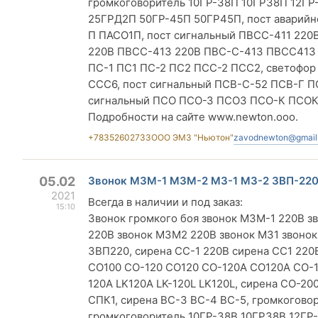
громкоговоритель 10ГР-38П 10ГР38П 12Г
25ГРД2П 50ГР-45П 50ГР45П, пост аварий
П ПАСО1П, пост сигнальный ПВСС-411 22
220В ПВСС-413 220В ПВС-С-413 ПВСС413 
ПС-1 ПС1 ПС-2 ПС2 ПСС-2 ПСС2, светофо
ССС6, пост сигнальный ПСВ-С-52 ПСВ-Г 
сигнальный ПСО ПСО-З ПСО3 ПСО-К ПСОК
Подробности на сайте www.newton.ooo.
+78352602733
ООО ЭМЗ "Ньютон"
zavodnewton@gmail
05.02
Звонок МЗМ-1 МЗМ-2 МЗ-1 МЗ-2 ЗВП-22
2021
Всегда в наличии и под заказ:
15:10
Звонок громкого боя звонок МЗМ-1 220В з
220В звонок МЗМ2 220В звонок МЗ1 звонок
ЗВП220, сирена СС-1 220В сирена СС1 220
СО100 СО-120 СО120 СО-120А СО120А СО-12
120A LK120A LK-120L LK120L, сирена СО-20
СПК1, сирена ВС-3 ВС-4 ВС-5, громкогово
громкоговоритель 10ГР-38В 10ГР38В 12ГР