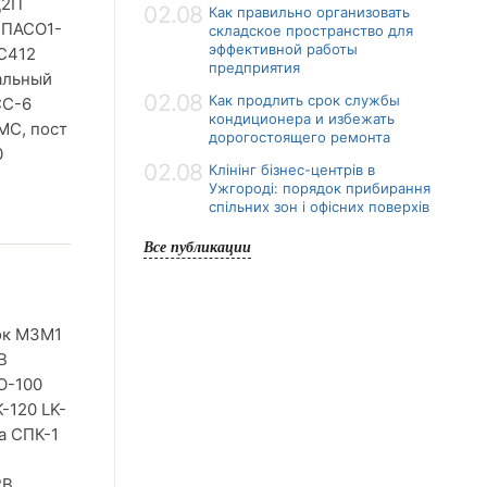
Д2П
02.08
Как правильно организовать
 ПАСО1-
складское пространство для
эффективной работы
С412
предприятия
альный
02.08
Как продлить срок службы
СС-6
кондиционера и избежать
МС, пост
дорогостоящего ремонта
0
02.08
Клінінг бізнес-центрів в
Ужгороді: порядок прибирання
спільних зон і офісних поверхів
Все публикации
ок МЗМ1
В
О-100
-120 LK-
а СПК-1
2В