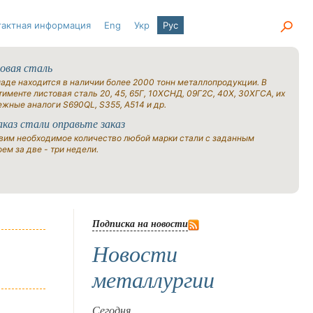
тактная информация
Eng
Укр
Рус
овая сталь
ладе находится в наличии более 2000 тонн металлопродукции. В
именте листовая сталь 20, 45, 65Г, 10ХСНД, 09Г2С, 40Х, 30ХГСА, их
ежные аналоги S690QL, S355, A514 и др.
аказ стали оправьте заказ
вим необходимое количество любой марки стали с заданным
ем за две - три недели.
Подписка на новости
Новости
металлургии
Сегодня