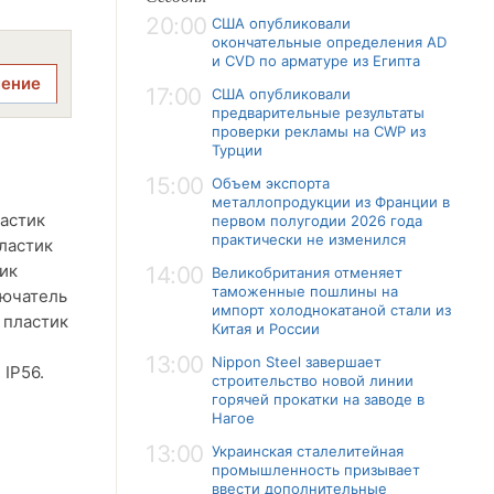
20:00
США опубликовали
окончательные определения AD
и CVD по арматуре из Египта
ление
17:00
США опубликовали
предварительные результаты
проверки рекламы на CWP из
Турции
15:00
Объем экспорта
металлопродукции из Франции в
ластик
первом полугодии 2026 года
практически не изменился
пластик
ик
14:00
Великобритания отменяет
таможенные пошлины на
лючатель
импорт холоднокатаной стали из
 пластик
Китая и России
13:00
Nippon Steel завершает
IP56.
строительство новой линии
горячей прокатки на заводе в
Нагое
13:00
Украинская сталелитейная
промышленность призывает
ввести дополнительные