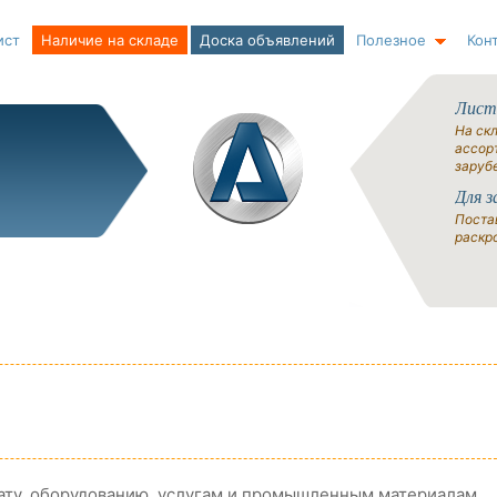
ист
Наличие на складе
Доска объявлений
Полезное
Кон
Лист
На ск
ассорт
заруб
Для з
Поста
раскро
ату, оборудованию, услугам и промышленным материалам.