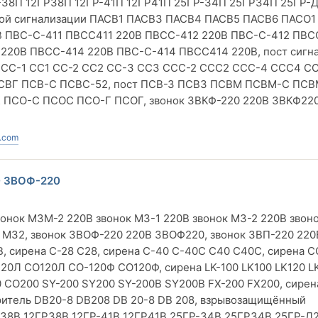
Р-38П 12ГР38П 12ГР-41П 12ГР41П 25ГР-34П 25ГР34П 25ГР-
ной сигнализации ПАСВ1 ПАСВ3 ПАСВ4 ПАСВ5 ПАСВ6 ПАСО1
0В ПВС-С-411 ПВСС411 220В ПВСС-412 220В ПВС-С-412 ПВС
220В ПВСС-414 220В ПВС-С-414 ПВСС414 220В, пост сигн
р СС-1 СС1 СС-2 СС2 СС-3 СС3 ССС-2 ССС2 ССС-4 ССС4 С
ПСВГ ПСВ-С ПСВС-52, пост ПСВ-З ПСВЗ ПСВМ ПСВМ-С ПСВ
 ПСО-С ПСОС ПСО-Г ПСОГ, звонок ЗВКФ-220 220В ЗВКФ22
.com
0 ЗВОФ-220
вонок МЗМ-2 220В звонок МЗ-1 220В звонок МЗ-2 220В звон
 МЗ2, звонок ЗВОФ-220 220В ЗВОФ220, звонок ЗВП-220 220
В, сирена С-28 С28, сирена С-40 С-40С С40 С40С, сирена С
0Л СО120Л СО-120Ф СО120Ф, сирена LK-100 LK100 LK120 LK
0 СО200 SY-200 SY200 SY-200B SY200B FX-200 FX200, сирен
ритель DB20-8 DB208 DB 20-8 DB 208, взрывозащищённый
-38В 12ГР38В 12ГР-41В 12ГР41В 25ГР-34В 25ГР34В 25ГР-Д