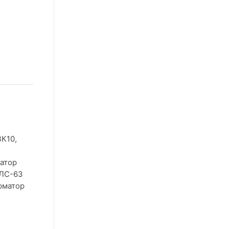
К10,
атор
ТЛС-63
рматор