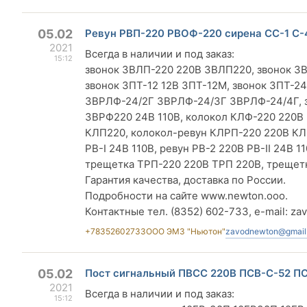
05.02
Ревун РВП-220 РВОФ-220 сирена СС-1 С-
2021
Всегда в наличии и под заказ:
15:12
звонок ЗВЛП-220 220В ЗВЛП220, звонок ЗВЛ
звонок ЗПТ-12 12В ЗПТ-12М, звонок ЗПТ-2
ЗВРЛФ-24/2Г ЗВРЛФ-24/3Г ЗВРЛФ-24/4Г, з
ЗВРФ220 24В 110В, колокол КЛФ-220 220В
КЛП220, колокол-ревун КЛРП-220 220В КЛ
РВ-I 24В 110В, ревун РВ-2 220В РВ-II 24В 
трещетка ТРП-220 220В ТРП 220В, трещетк
Гарантия качества, доставка по России.
Подробности на сайте www.newton.ooo.
Контактные тел. (8352) 602-733, e-mail:
za
+78352602733
ООО ЭМЗ "Ньютон"
zavodnewton@gmail
05.02
Пост сигнальный ПВСС 220В ПСВ-С-52 П
2021
Всегда в наличии и под заказ:
15:12