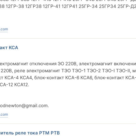
38 12ГР-38 12ГР38 12ГР-41 12ГР41 25ГР-34 25ГР34 25ГР-Д
.com
такт КСА
ектромагнит отключения ЭО 220В, электромагнит включени
220В, реле электромагнит ТЭО ТЭО-1 ТЭО-2 ТЭО-I ТЭО-II, 
кт КСА-4 КСА4, блок-контакт КСА-6 КСА6, блок-контакт КСА
КСА-12 КСА12.
vodnewton@gmail.com
.
.com
итель реле тока РТМ РТВ