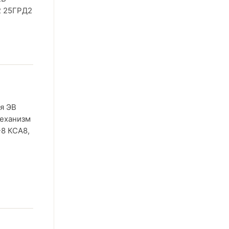
2 25ГРД2
я ЭВ
механизм
-8 КСА8,