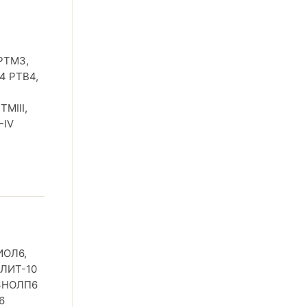
 РТМ3,
4 РТВ4,
ТМIII,
-IV
ИОЛ6,
АЛИТ-10
 ЗНОЛП6
6