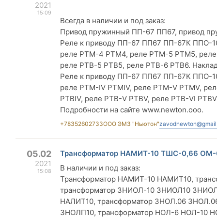
2021
15:09
Всегда в наличии и под заказ:
Привод пружинный ПП-67 ПП67, привод пр
Реле к приводу ПП-67 ПП67 ПП-67К ППО-1
реле РТМ-4 РТМ4, реле РТМ-5 РТМ5, реле 
реле РТВ-5 РТВ5, реле РТВ-6 РТВ6. Накла
Реле к приводу ПП-67 ПП67 ПП-67К ППО-10 П
реле РТМ-IV РТМIV, реле РТМ-V РТМV, реле Р
РТВIV, реле РТВ-V РТВV, реле РТВ-VI РТВV
Подробности на сайте www.newton.ooo.
+78352602733
ООО ЭМЗ "Ньютон"
zavodnewton@gmail
05.02
Трансформатор НАМИТ-10 ТШС-0,66 ОМ-
2021
В наличии и под заказ:
15:08
Трансформатор НАМИТ-10 НАМИТ10, тран
трансформатор ЗНИОЛ-10 ЗНИОЛ10 ЗНИОЛ
НАЛИТ10, трансформатор ЗНОЛ.06 3НОЛ.
ЗНОЛП10, трансформатор НОЛ-6 НОЛ-10 Н