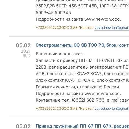
25ГРД2В 50ГР-45В 50ГР45В, 10ГР-38 10ГР
50ГР-45 50ГР45
Подробности на сайте www.newton.ooo.
+78352602733
ООО ЭМЗ "Ньютон"
zavodnewton@gmail
05.02
Электромагниты ЭО ЭВ ТЭО РЭ, блок-кон
2021
В наличии и под заказ:
15:10
Запчасти к приводу ПП-67 ПП-67К ПП67 эл
220В, реле расцепитель-электромагнит РЭ 
АПВ, блок-контакт КСА-2 КСА2, блок-конта
блок-контакт КСА-10 КСА10, блок-контакт 
Гарантия качества, отправка по России.
Подробности на сайте www.newton.ooo.
Контактные тел. (8352) 602-733, e-mail:
za
+78352602733
ООО ЭМЗ "Ньютон"
zavodnewton@gmail
05.02
Привод пружинный ПП-67 ПП-67К, расцеп