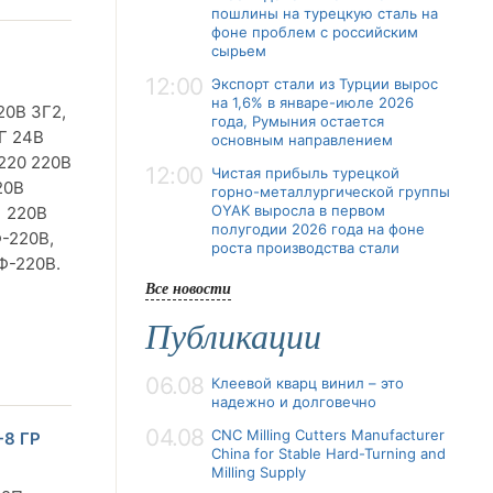
пошлины на турецкую сталь на
фоне проблем с российским
сырьем
12:00
Экспорт стали из Турции вырос
на 1,6% в январе-июле 2026
20В ЗГ2,
года, Румыния остается
Г 24В
основным направлением
220 220В
12:00
Чистая прибыль турецкой
20В
горно-металлургической группы
OYAK выросла в первом
1 220В
полугодии 2026 года на фоне
Ф-220В,
роста производства стали
Ф-220В.
Все новости
Публикации
06.08
Клеевой кварц винил – это
надежно и долговечно
04.08
CNC Milling Cutters Manufacturer
-8 ГР
China for Stable Hard-Turning and
Milling Supply