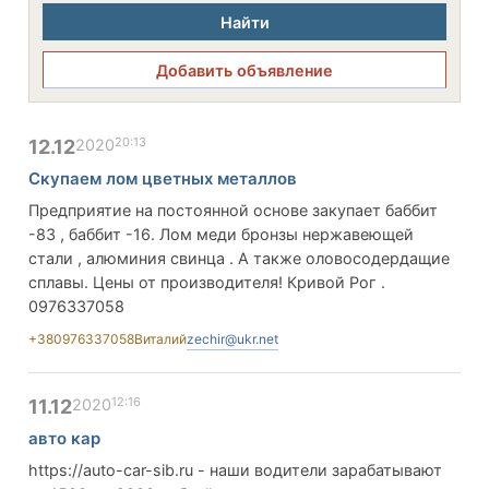
Найти
Добавить объявление
20:13
12.12
2020
Скупаем лом цветных металлов
Предприятие на постоянной основе закупает баббит
-83 , баббит -16. Лом меди бронзы нержавеющей
стали , алюминия свинца . А также оловосодердащие
сплавы. Цены от производителя! Кривой Рог .
0976337058
+380976337058
Виталий
zechir@ukr.net
12:16
11.12
2020
авто кар
https://auto-car-sib.ru - наши водители зарабатывают