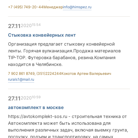
+7 (495) 749-20-44
Менеджер
info@himspez.ru
15:54
27.11
2020
Стыковка конвейерных лент
Организация предлагает стыковку конвейерной
ленты. Горячая вулканизация.Продажа материалов
TIP-TOP. Футеровка барабанов, резина.Компания
находится в Челябинске.
7 902 861 8749, (351)2224244
Кокотов Артем Валерьевич
rurals1@mail.ru
10:59
27.11
2020
автокомплект в москве
https://avtokomplekt-sos.ru - строительная техника от
Автокомплекта может быть использована для
выполнения различных задач, включая выемку грунта,
погрузку, подъем и транспортировку, на самых