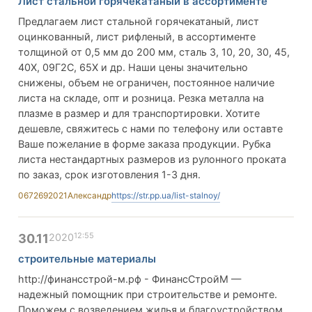
Лист стальной горячекатаный в ассортименте
Предлагаем лист стальной горячекатаный, лист
оцинкованный, лист рифленый, в ассортименте
толщиной от 0,5 мм до 200 мм, сталь 3, 10, 20, 30, 45,
40Х, 09Г2С, 65Х и др. Наши цены значительно
снижены, объем не ограничен, постоянное наличие
листа на складе, опт и розница. Резка металла на
плазме в размер и для транспортировки. Хотите
дешевле, свяжитесь с нами по телефону или оставте
Ваше пожелание в форме заказа продукции. Рубка
листа нестандартных размеров из рулонного проката
по заказ, срок изготовления 1-3 дня.
0672692021
Александр
https://str.pp.ua/list-stalnoy/
12:55
30.11
2020
строительные материалы
http://финансстрой-м.рф - ФинансСтройМ —
надежный помощник при строительстве и ремонте.
Поможем с возведением жилья и благоустройством.