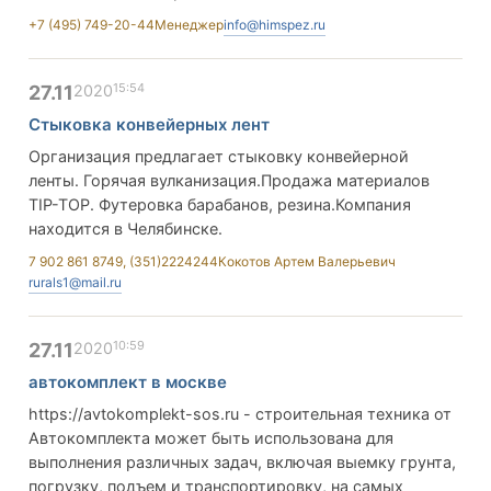
+7 (495) 749-20-44
Менеджер
info@himspez.ru
15:54
27.11
2020
Стыковка конвейерных лент
Организация предлагает стыковку конвейерной
ленты. Горячая вулканизация.Продажа материалов
TIP-TOP. Футеровка барабанов, резина.Компания
находится в Челябинске.
7 902 861 8749, (351)2224244
Кокотов Артем Валерьевич
rurals1@mail.ru
10:59
27.11
2020
автокомплект в москве
https://avtokomplekt-sos.ru - строительная техника от
Автокомплекта может быть использована для
выполнения различных задач, включая выемку грунта,
погрузку, подъем и транспортировку, на самых