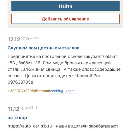
Найти
Добавить объявление
20:13
12.12
2020
Скупаем лом цветных металлов
Предприятие на постоянной основе закупает баббит
-83 , баббит -16. Лом меди бронзы нержавеющей
стали , алюминия свинца . А также оловосодердащие
сплавы. Цены от производителя! Кривой Рог .
0976337058
+380976337058
Виталий
zechir@ukr.net
12:16
11.12
2020
авто кар
https://auto-car-sib.ru - наши водители зарабатывают