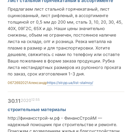
Лист стальной горячекатаный в ассортименте
Предлагаем лист стальной горячекатаный, лист
оцинкованный, лист рифленый, в ассортименте
толщиной от 0,5 мм до 200 мм, сталь 3, 10, 20, 30, 45,
40Х, 09Г2С, 65Х и др. Наши цены значительно
снижены, объем не ограничен, постоянное наличие
листа на складе, опт и розница. Резка металла на
плазме в размер и для транспортировки. Хотите
дешевле, свяжитесь с нами по телефону или оставте
Ваше пожелание в форме заказа продукции. Рубка
листа нестандартных размеров из рулонного проката
по заказ, срок изготовления 1-3 дня.
0672692021
Александр
https://str.pp.ua/list-stalnoy/
12:55
30.11
2020
строительные материалы
http://финансстрой-м.рф - ФинансСтройМ —
надежный помощник при строительстве и ремонте.
Поможем с возведением жилья и благоустройством.