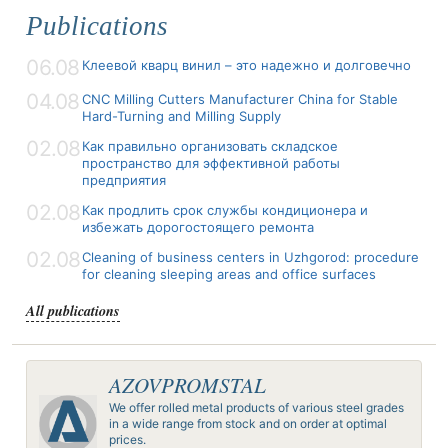
Publications
06.08
Клеевой кварц винил – это надежно и долговечно
04.08
CNC Milling Cutters Manufacturer China for Stable
Hard-Turning and Milling Supply
02.08
Как правильно организовать складское
пространство для эффективной работы
предприятия
02.08
Как продлить срок службы кондиционера и
избежать дорогостоящего ремонта
02.08
Cleaning of business centers in Uzhgorod: procedure
for cleaning sleeping areas and office surfaces
All publications
AZOVPROMSTAL
We offer rolled metal products of various steel grades
in a wide range from stock and on order at optimal
prices.