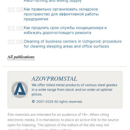
Hard-Turning and Milling Supply
02.08
Как правильно организовать складское
пространство для эффективной работы
предприятия
02.08
Как продлить срок службы кондиционера и
избежать дорогостоящего ремонта
02.08
Cleaning of business centers in Uzhgorod: procedure
for cleaning sleeping areas and office surfaces
All publications
AZOVPROMSTAL
We offer rolled metal products of various steel grades
in a wide range from stock and on order at optimal
prices.
©
2001-2026 All rights reserved.
Site materials are intended for an audience of 18+. When citing
electronic media, it is mandatory to place an active link to the source
open for indexing. The opinion of the editors of the site may not