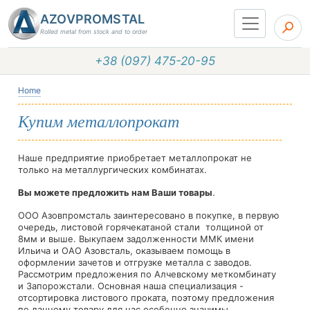
AZOVPROMSTAL
Rolled metal from stock and to order
+38 (097) 475-20-95
Home
Купим металлопрокат
Наше предприятие приобретает металлопрокат не
только на металлургических комбинатах.
Вы можете предложить нам Ваши товары
.
ООО Азовпромсталь заинтересовано в покупке, в первую
очередь, листовой горячекатаной стали толщиной от
8мм и выше. Выкупаем задолженности ММК имени
Ильича и ОАО Азовсталь, оказываем помощь в
оформлении зачетов и отгрузке металла с заводов.
Рассмотрим предложения по Алчевскому меткомбинату
и Запорожстали. Основная наша специализация -
отсортировка листового проката, поэтому предложения
по данному товару для нас особенно значимы.