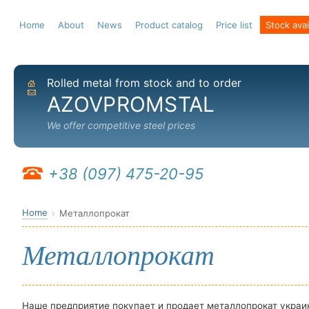
Home
About
News
Product catalog
Price list
Stock avail
Rolled metal from stock and to order
Home
Send email
AZOVPROMSTAL
We offer competitive steel prices
+38 (097) 475-20-95
Home
Металлопрокат
Металлопрокат
Наше предприятие покупает и продает металлопрокат украи