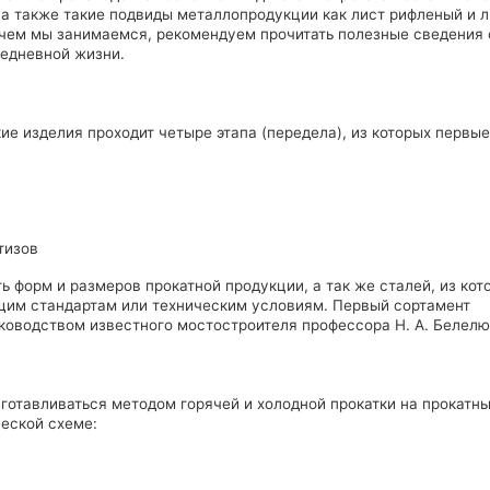
 а также такие подвиды металлопродукции как лист рифленый и л
 чем мы занимаемся, рекомендуем прочитать полезные сведения 
седневной жизни.
е изделия проходит четыре этапа (передела), из которых первые
тизов
 форм и размеров прокатной продукции, а так же сталей, из кот
ющим стандартам или техническим условиям. Первый сортамент
руководством известного мостостроителя профессора Н. А. Белелю
зготавливаться методом горячей и холодной прокатки на прокатн
еской схеме: