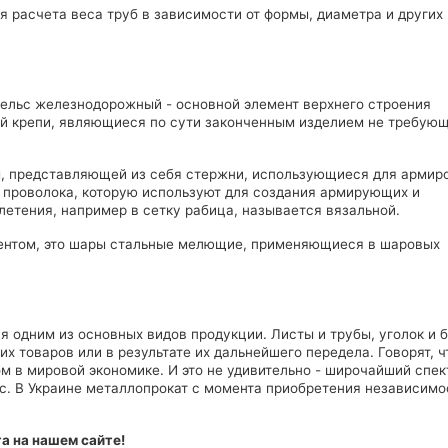
 расчета веса труб в зависимости от формы, диаметра и других
 рельс железнодорожный - основной элемент верхнего строения
ой крепи, являющиеся по сути законченным изделием не требую
ы, представляющей из себя стержни, использующиеся для армир
 проволока, которую используют для создания армирующих и
летения, например в сетку рабица, называется вязальной.
ентом, это шары стальные мелющие, применяющиеся в шаровых
 одним из основных видов продукции. Листы и трубы, уголок и б
их товаров или в результате их дальнейшего передела. Говорят, ч
м в мировой экономике. И это не удивительно - широчайший спек
с. В Украине металлопрокат с момента приобретения независимо
а на нашем сайте!