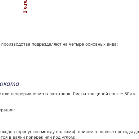
 производства подразделяют на четыре основных вида:
роката
х или непрерывнолитых заготовок. Листы толщиной свыше 50мм
ерации:
проходов (пропусков между валками), причем в первые проходы д
ся в валки поперек или под углом;