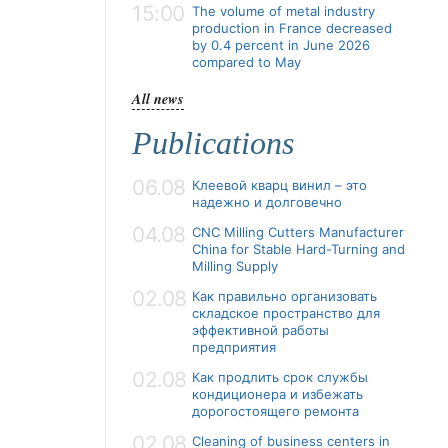
15:00
The volume of metal industry
production in France decreased
by 0.4 percent in June 2026
compared to May
All news
Publications
06.08
Клеевой кварц винил – это
надежно и долговечно
04.08
CNC Milling Cutters Manufacturer
China for Stable Hard-Turning and
Milling Supply
02.08
Как правильно организовать
складское пространство для
эффективной работы
предприятия
02.08
Как продлить срок службы
кондиционера и избежать
дорогостоящего ремонта
02.08
Cleaning of business centers in