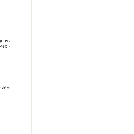
целях
мер -
в
ением