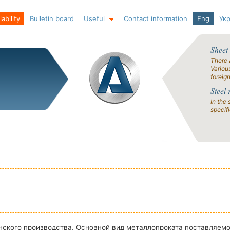
ability
Bulletin board
Useful
Contact information
Eng
Ук
Sheet
There 
Variou
foreig
Steel 
In the 
specif
нского производства. Основной вид металлопроката поставляемо