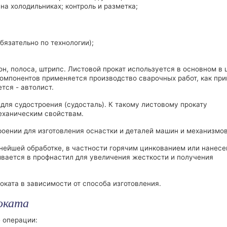
а холодильниках; контроль и разметка;
бязательно по технологии);
он, полоса, штрипс. Листовой прокат используется в основном в 
омпонентов применяется производство сварочных работ, как при
тся - автолист.
 для судостроения (судосталь). К такому листовому прокату
еханическим свойствам.
оении для изготовления оснастки и деталей машин и механизмо
нейшей обработке, в частности горячим цинкованием или нанес
ывается в профнастил для увеличения жесткости и получения
ката в зависимости от способа изготовления.
роката
 операции: