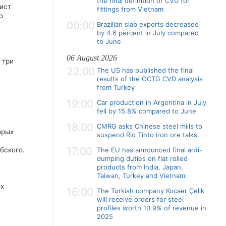
the final definition of CVD for
ист
fittings from Vietnam
о
00:00
Brazilian slab exports decreased
by 4.6 percent in July compared
to June
06 August 2026
 три
22:00
The US has published the final
results of the OCTG CVD analysis
from Turkey
19:00
Car production in Argentina in July
fell by 15.8% compared to June
18:00
CMRG asks Chinese steel mills to
орых
suspend Rio Tinto iron ore talks
17:00
бского.
The EU has announced final anti-
dumping duties on flat rolled
products from India, Japan,
Taiwan, Turkey and Vietnam.
ых
16:00
The Turkish company Kocaer Çelik
will receive orders for steel
profiles worth 10.9% of revenue in
2025