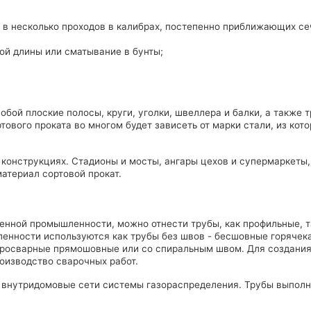
у в несколько проходов в калибрах, постепенно приближающих с
ой длины или сматывание в бунты;
бой плоские полосы, круги, уголки, швеллера и балки, а также 
ового проката во многом будет зависеть от марки стали, из кот
 конструкциях. Стадионы и мосты, ангары цехов и супермаркеты,
атериал сортовой прокат.
нной промышленности, можно отнести трубы, как профильные, т
енности используются как трубы без швов - бесшовные горячек
тросварные прямошовные или со спиральным швом. Для создания
оизводство сварочных работ.
, внутридомовые сети системы газораспределения. Трубы выпол