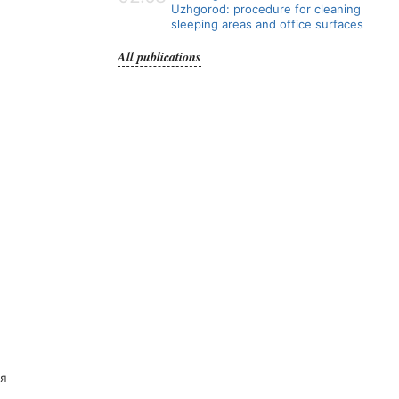
Uzhgorod: procedure for cleaning
sleeping areas and office surfaces
All publications
ля