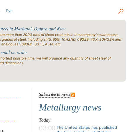
р
Рус
 steel in Mariupol, Dnipro and Kiev
are more than 2000 tons of sheet products in the company's warehouse.
s grades of steel, including st45, 65G, 10HSND, 09G2S, 40X, 30HGSA and
n analogues S690QL, S355, A514, etc.
rental on order
shortest possible time, we will produce any quantity of sheet steel of
ied dimensions
Subscribe to news
Metallurgy news
Today
03:00
The United States has published
го