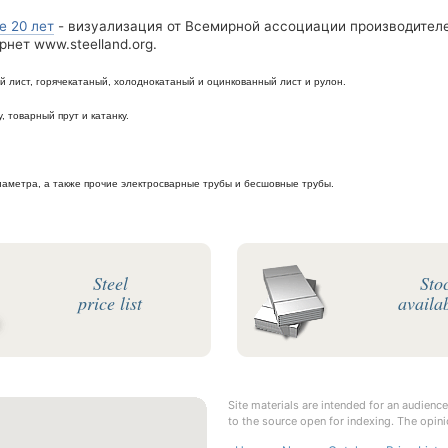
е 20 лет
- визуализация от Всемирной ассоциации производител
нет www.steelland.org.
й лист, горячекатаный, холоднокатаный и оцинкованный лист и рулон.
, товарный прут и катанку.
аметра, а также прочие электросварные трубы и бесшовные трубы.
Steel
Sto
price list
availab
Site materials are intended for an audience
to the source open for indexing. The opini