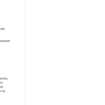
щем
ования
алка,
то
тр
сти,