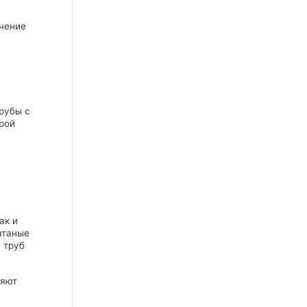
ечение
трубы с
орой
ак и
атаные
 труб
няют