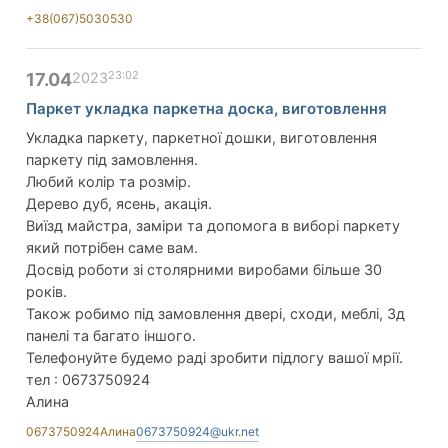
+38(067)5030530
23:02
17.04
2023
Паркет укладка паркетна доска, виготовлення
Укладка паркету, паркетної дошки, виготовлення
паркету під замовлення.
Любий колір та розмір.
Дерево дуб, ясень, акація.
Виїзд майстра, заміри та допомога в виборі паркету
який потрібен саме вам.
Досвід роботи зі столярними виробами більше 30
років.
Також робимо під замовлення двері, сходи, меблі, 3д
панелі та багато іншого.
Телефонуйте будемо раді зробити підлогу вашої мрії.
тел : 0673750924
Алина
0673750924
Алина
0673750924@ukr.net