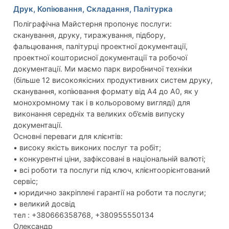
Друк, Копіювання, Складання, Палітурка
Поліграфічна Майстерня пропонує послуги:
сканування, друку, тиражування, підбору,
фальцювання, палітурці проектної документації,
проектної кошторисної документації та робочої
документації. Ми маємо парк виробничої техніки
(більше 12 високоякісних продуктивних систем друку,
сканування, копіювання формату від А4 до А0, як у
монохромному так і в кольоровому вигляді) для
виконання середніх та великих об’ємів випуску
документації.
Основні переваги для клієнтів:
• високу якість виконих послуг та робіт;
• конкурентні ціни, зафіксовані в національній валюті;
• всі роботи та послуги під ключ, клієнтоорієнтований
сервіс;
• юридично закріплені гарантії на роботи та послуги;
• великий досвід
тел : +380666358768, +380955550134
Олександр