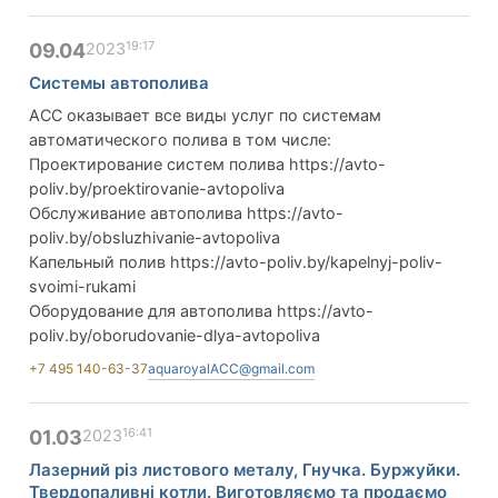
19:17
09.04
2023
Системы автополива
АСС оказывает все виды услуг по системам
автоматического полива в том числе:
Проектирование систем полива https://avto-
poliv.by/proektirovanie-avtopoliva
Обслуживание автополива https://avto-
poliv.by/obsluzhivanie-avtopoliva
Капельный полив https://avto-poliv.by/kapelnyj-poliv-
svoimi-rukami
Оборудование для автополива https://avto-
poliv.by/oborudovanie-dlya-avtopoliva
+7 495 140-63-37
aquaroyalACC@gmail.com
16:41
01.03
2023
Лазерний різ листового металу, Гнучка. Буржуйки.
Твердопаливні котли. Виготовляємо та продаємо