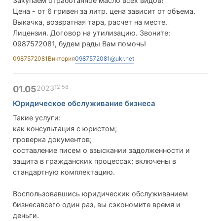
Закупаем отработанное масло всех видов!
Цена - от 6 гривен за литр. цена зависит от объема.
Выкачка, возвратная тара, расчет на месте.
Лицензия. Договор на утилизацию. Звоните:
0987572081, будем рады Вам помочь!
0987572081
Виктория
0987572081@ukr.net
12:58
01.05
2023
Юридическое обслуживание бизнеса
Такие услуги:
как консультация с юристом;
проверка документов;
составление писем о взыскании задолженности и
защита в гражданских процессах; включены в
стандартную комплектацию.
Воспользовавшись юридическик обслуживанием
бизнесавсего один раз, вы сэкономите время и
деньги.