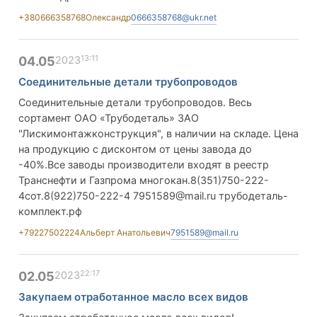
+380666358768
Олександр
0666358768@ukr.net
13:11
04.05
2023
Соединительные детали трубопроводов
Соединительные детали трубопроводов. Весь
сортамент ОАО «Трубодеталь» ЗАО
"Лискимонтажконструкция", в наличии на складе. Цена
на продукцию с дисконтом от цены завода до
-40%.Все заводы производители входят в реестр
Транснефти и Газпрома многокан.8(351)750-222-
4сот.8(922)750-222-4
7951589@mail.ru
трубодеталь-
комплект.рф
+79227502224
Альберт Анатольевич
7951589@mail.ru
22:17
02.05
2023
Закупаем отработанное масло всех видов