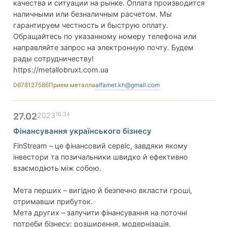
качества и ситуации на рынке. Оплата производится
наличными или безналичным расчетом. Мы
гарантируем честность и быструю оплату.
Обращайтесь по указанному номеру телефона или
направляйте запрос на электронную почту. Будем
рады сотрудничеству!
https://metallobruxt.com.ua
0678127586
Прием металла
alfamet.kh@gmail.com
16:34
27.02
2023
Фінансування українського бізнесу
FinStream – це фінансовий сервіс, завдяки якому
інвестори та позичальники швидко й ефективно
взаємодіють між собою.
Мета перших – вигідно й безпечно вкласти гроші,
отримавши прибуток.
Мета других – залучити фінансування на поточні
потреби бізнесу: розширення, модернізація,