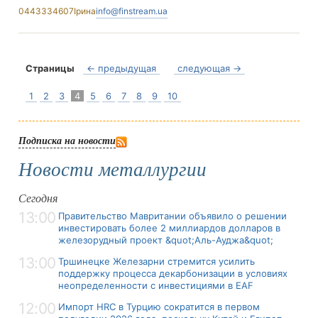
0443334607
Ірина
info@finstream.ua
Страницы
← предыдущая
следующая →
1
2
3
4
5
6
7
8
9
10
Подписка на новости
Новости металлургии
Сегодня
13:00
Правительство Мавритании объявило о решении
инвестировать более 2 миллиардов долларов в
железорудный проект &quot;Аль-Ауджа&quot;
13:00
Тршинецке Железарни стремится усилить
поддержку процесса декарбонизации в условиях
неопределенности с инвестициями в EAF
12:00
Импорт HRC в Турцию сократится в первом