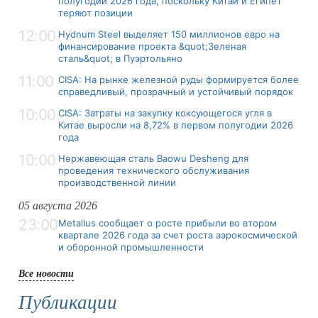
полугодии 2026 года, поскольку Китай и Египет
теряют позиции
12:00
Hydnum Steel выделяет 150 миллионов евро на
финансирование проекта &quot;Зеленая
сталь&quot; в Пуэртольяно
11:00
CISA: На рынке железной руды формируется более
справедливый, прозрачный и устойчивый порядок
10:00
CISA: Затраты на закупку коксующегося угля в
Китае выросли на 8,72% в первом полугодии 2026
года
10:00
Нержавеющая сталь Baowu Desheng для
проведения технического обслуживания
производственной линии
05 августа 2026
23:00
Metallus сообщает о росте прибыли во втором
квартале 2026 года за счет роста аэрокосмической
и оборонной промышленности
Все новости
Публикации