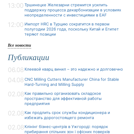
13:00
Тршинецке Железарни стремится усилить
поддержку процесса декарбонизации в условиях
неопределенности с инвестициями в EAF
12:00
Импорт HRC в Турцию сократится в первом
полугодии 2026 года, поскольку Китай и Египет
теряют позиции
Все новости
Публикации
06.08
Клеевой кварц винил – это надежно и долговечно
04.08
CNC Milling Cutters Manufacturer China for Stable
Hard-Turning and Milling Supply
02.08
Как правильно организовать складское
пространство для эффективной работы
предприятия
02.08
Как продлить срок службы кондиционера и
избежать дорогостоящего ремонта
02.08
Клінінг бізнес-центрів в Ужгороді: порядок
прибирання спільних зон і офісних поверхів