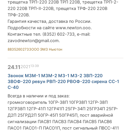
трещетка ТРП-220 220В ТРП 220В, трещетка ТРП-2-
220 220В ТРП-II-220В, трещетка ТРФ-220 220В
ТРФ-220В.
Гарантия качества, доставка по России.
Подробности на сайте www.newton.ooo.
Контактные тел. (8352) 602-733, e-mail:
zavodnewton@gmail.com
.
88352602733
ООО ЭМЗ Ньютон
13:39
24.11
2021
Звонок МЗМ-1 МЗМ-2 МЗ-1 МЗ-2 ЗВП-220
ЗВОФ-220 ревун РВП-220 РВОФ-220 сирена СС-1
С-40
Всегда в наличии и под заказ:
громкоговоритель 10ГР-38П 10ГР38П 12ГР-38П
12ГР38П 12ГР-41П 12ГР41П 25ГР-34П 25ГР34П 25ГР-
Д2П 25ГРД2П 50ГР-45П 50ГР45П, пост аварийной
сигнализации ПАСВ1 ПАСВ3 ПАСВ4 ПАСВ5 ПАСВ6
ПАСО1 ПАСО1-П ПАСО1П, пост сигнальный ПВСС-411