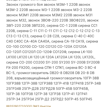
Звонок громкого боя звонок МЗМ-1 220В звонок
МЗМ-2 220В звонок МЗ-1 220В звонок МЗ-2 220В
звонок МЗМ1 220В звонок МЗМ2 220В звонок МЗ1
звонок МЗ2, звонок ЗВОФ-220 220В ЗВОФ220, звонок
ЗВП-220 220В ЗВП220, сирена СС-1 220В сирена СС1
220В, сирена С-11 С11 C-11 C11 С-12 С12 C-12 C12 С-13
С13 C-13 C13, сирена С-28 С28, сирена С-40 С-40С
С40 С40С СА-40А СА40А, сирена СА-19 СА19, сирена
СО-100 СО100 СО-120 СО120 СО-120А СО120А
СО-120Л СО120Л СО-120Ф СО120Ф, сирена LK-100
LK100 LK120 LK-120 LK-120A LK120A LK-120L LK120L,
сирена СО-200 СО200 SY-200 SY200 SY-200B SY200B
FX-200 FX200, сирена СПК-1 СПК1, сирена ВС-3 ВС-4
ВС-5, громкоговоритель DB20-8 DB208 DB 20-8 DB
208, взрывозащищённый громкоговоритель 10ГР-38В
10ГР38В 12ГР-38В 12ГР38В 12ГР-41В 12ГР41В 25ГР-34В
25ГР34В 25ГР-Д2В 25ГРД2В 50ГР-45В 50ГР45В,
10ГР-38 10ГР38 12ГР-38 12ГР38 12ГР-41 12ГР41
25ГР-34 25ГР34 25ГР-Д2 25ГРД2 50ГР-45 50ГР45
88352602733
ООО ЭМЗ Ньютон