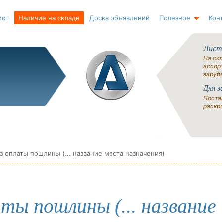
ист
Наличие на складе
Доска объявлений
Полезное
Кон
Лист
На ск
ассорт
заруб
Для з
Поста
раскро
 оплаты пошлины (... название места назначения)
ты пошлины (... название