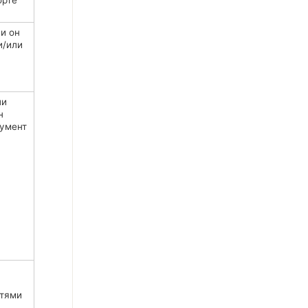
орте
и он
и/или
ли
н
кумент
стями