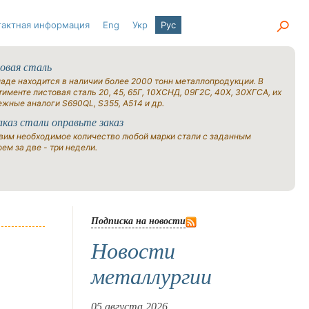
тактная информация
Eng
Укр
Рус
овая сталь
ладе находится в наличии более 2000 тонн металлопродукции. В
именте листовая сталь 20, 45, 65Г, 10ХСНД, 09Г2С, 40Х, 30ХГСА, их
ежные аналоги S690QL, S355, A514 и др.
аказ стали оправьте заказ
вим необходимое количество любой марки стали с заданным
ем за две - три недели.
Подписка на новости
Новости
металлургии
05 августа 2026