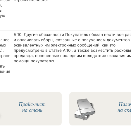
,
ь
мую
Б.10. Другие обязанности Покупатель обязан нести все ра
олное
и оплачивать сборы, связанные с получением документов
ных
эквивалентных им электронных сообщений, как это
),
предусмотрено в статье А.10., а также возместить расходы
тране
продавца, понесенные последним вследствие оказания и
помощи покупателю.
ить
ления
Прайс-лист
Нали
на сталь
на ск