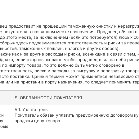
давец предоставит не прошедший таможенную очистку и неразгр
е покупателя в названном месте назначения. Продавец обязан н
до этого места, за исключением (если это потребуется) любых сб
сборы» здесь подразумевается ответственность и риски за пров
ностей, таможенных пошлин, налогов и других сборов).
кже как и за другие расходы и риски, возникшие в связи с тем, 
днако, если стороны желают, чтобы продавец взял на себя риски
 по импорту товара, то это должно быть четко оговорено в
етственность, риски и расходы за выгрузку и перегрузку товар
место поставки. Данный термин может применяться независимо о
на или на пристани в порту назначения, то следует применять т
Б. ОБЯЗАННОСТИ ПОКУПАТЕЛЯ
Б.1. Уплата цены
жи
Покупатель обязан уплатить предусмренную договором ку
ру
продажи цену товара.
юбые