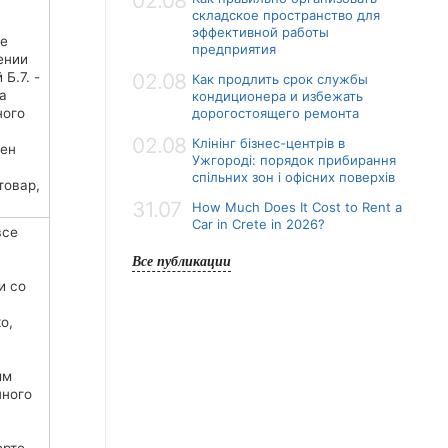
02.08
складское пространство для
эффективной работы
ые
предприятия
ении
Б.7. -
02.08
Как продлить срок службы
а
кондиционера и избежать
ного
дорогостоящего ремонта
02.08
Клінінг бізнес-центрів в
жен
Ужгороді: порядок прибирання
спільних зон і офісних поверхів
товар,
31.07
How Much Does It Cost to Rent a
Car in Crete in 2026?
все
Все публикации
и со
о,
ым
нного
,