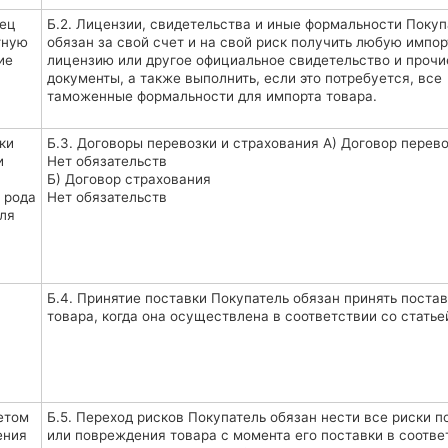
вец
Б.2. Лицензии, свидетельства и иные формальности Покуп
тную
обязан за свой счет и на свой риск получить любую импо
ие
лицензию или другое официальное свидетельство и прочи
документы, а также выполнить, если это потребуется, все
таможенные формальности для импорта товара.
ки
Б.3. Договоры перевозки и страхования А) Договор перев
и
Нет обязательств
Б) Договор страхования
 рода
Нет обязательств
ля
Б.4. Принятие поставки Покупатель обязан принять поста
товара, когда она осуществлена в соответствии со статьей
етом
Б.5. Переход рисков Покупатель обязан нести все риски п
ения
или повреждения товара с момента его поставки в соотве