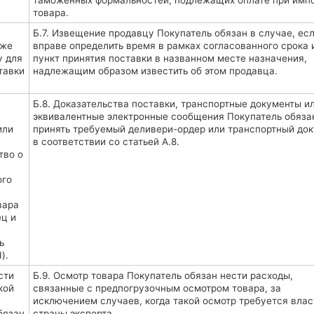
таможенных формальностей, подлежащих оплате при имп
товара.
Б.7. Извещение продавцу Покупатель обязан в случае, есл
кже
вправе определить время в рамках согласованного срока 
у для
пункт принятия поставки в названном месте назначения,
тавки
надлежащим образом известить об этом продавца.
и
Б.8. Доказательства поставки, транспортные документы и
эквивалентные электронные сообщения Покупатель обяза
или
принять требуемый деливери-ордер или транспортный до
в соответствии со статьей А.8.
тво о
ого
вара
ец и
ь
).
сти
Б.9. Осмотр товара Покупатель обязан нести расходы,
кой
связанные с предпогрузочным осмотром товара, за
исключением случаев, когда такой осмотр требуется вла
бязан
страны экспорта.