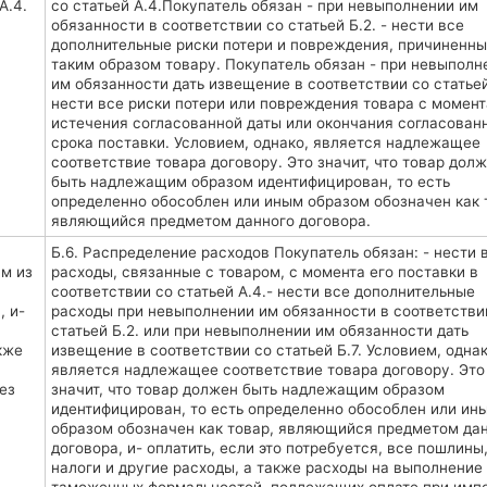
А.4.
со статьей А.4.Покупатель обязан - при невыполнении им
обязанности в соответствии со статьей Б.2. - нести все
дополнительные риски потери и повреждения, причиненн
таким образом товару. Покупатель обязан - при невыполн
им обязанности дать извещение в соответствии со статьей 
нести все риски потери или повреждения товара с момент
истечения согласованной даты или окончания согласован
срока поставки. Условием, однако, является надлежащее
соответствие товара договору. Это значит, что товар дол
быть надлежащим образом идентифицирован, то есть
определенно обособлен или иным образом обозначен как 
являющийся предметом данного договора.
Б.6. Распределение расходов Покупатель обязан: - нести 
им из
расходы, связанные с товаром, с момента его поставки в
соответствии со статьей А.4.- нести все дополнительные
, и-
расходы при невыполнении им обязанности в соответстви
статьей Б.2. или при невыполнении им обязанности дать
кже
извещение в соответствии со статьей Б.7. Условием, однак
является надлежащее соответствие товара договору. Это
ез
значит, что товар должен быть надлежащим образом
идентифицирован, то есть определенно обособлен или ин
образом обозначен как товар, являющийся предметом да
договора, и- оплатить, если это потребуется, все пошлины
налоги и другие расходы, а также расходы на выполнение