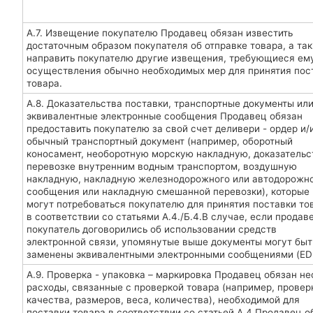
А.7. Извещение покупателю Продавец обязан известить
достаточным образом покупателя об отправке товара, а та
направить покупателю другие извещения, требующиеся ем
осуществления обычно необходимых мер для принятия пос
товара.
А.8. Доказательства поставки, транспортные документы ил
эквивалентные электронные сообщения Продавец обязан
предоставить покупателю за свой счет деливери - ордер и/
обычный транспортный документ (например, оборотный
коносамент, необоротную морскую накладную, доказательс
перевозке внутренним водным транспортом, воздушную
накладную, накладную железнодорожного или автодорожн
сообщения или накладную смешанной перевозки), которые
могут потребоваться покупателю для принятия поставки то
в соответствии со статьями А.4./Б.4.В случае, если продав
покупатель договорились об использовании средств
электронной связи, упомянутые выше документы могут быт
заменены эквивалентными электронными сообщениями (EDI
А.9. Проверка - упаковка – маркировка Продавец обязан не
расходы, связанные с проверкой товара (например, провер
качества, размеров, веса, количества), необходимой для
поставки товара в соответствии со статьей А.4.Продавец о