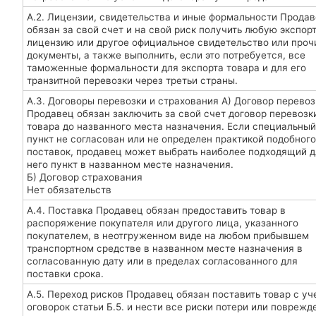
А.2. Лицензии, свидетельства и иные формальности Прода
обязан за свой счет и на свой риск получить любую экспор
лицензию или другое официальное свидетельство или проч
документы, а также выполнить, если это потребуется, все
таможенные формальности для экспорта товара и для его
транзитной перевозки через третьи страны.
А.3. Договоры перевозки и страхования А) Договор перевоз
Продавец обязан заключить за свой счет договор перевозк
товара до названного места назначения. Если специальный
пункт не согласован или не определен практикой подобного
поставок, продавец может выбрать наиболее подходящий д
него пункт в названном месте назначения.
Б) Договор страхования
Нет обязательств
А.4. Поставка Продавец обязан предоставить товар в
распоряжение покупателя или другого лица, указанного
покупателем, в неотгруженном виде на любом прибывшем
транспортном средстве в названном месте назначения в
согласованную дату или в пределах согласованного для
поставки срока.
А.5. Переход рисков Продавец обязан поставить товар с уч
оговорок статьи Б.5. и нести все риски потери или поврежд