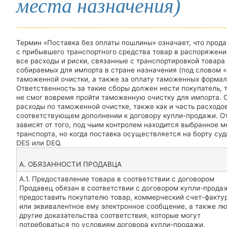
места назначения)
Термин «Поставка без оплаты пошлины» означает, что про
с прибывшего транспортного средства товар в распоряжени
все расходы и риски, связанные с транспортировкой товара 
собираемых для импорта в стране назначения (под словом «
таможенной очистки, а также за оплату таможенных формаль
Ответственность за такие сборы должен нести покупатель, та
не смог вовремя пройти таможенную очистку для импорта. О
расходы по таможенной очистке, также как и часть расходов
соответствующем дополнении к договору купли-продажи. Отв
зависят от того, под чьим контролем находится выбранное 
транспорта, но когда поставка осуществляется на борту суд
DES или DEQ.
А. ОБЯЗАННОСТИ ПРОДАВЦА
А.1. Предоставление товара в соответствии с договором
Продавец обязан в соответствии с договором купли-прода
предоставить покупателю товар, коммерческий счет-факту
или эквивалентное ему электронное сообщение, а также л
другие доказательства соответствия, которые могут
потребоваться по условиям договора купли-продажи.