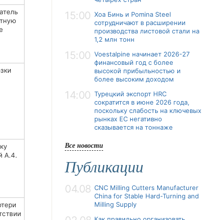
атель
15:00
Хоа Бинь и Pomina Steel
ртную
сотрудничают в расширении
е
производства листовой стали на
1,2 млн тонн
15:00
Voestalpine начинает 2026-27
финансовый год с более
озки
высокой прибыльностью и
более высоким доходом
14:00
Турецкий экспорт HRC
сократится в июне 2026 года,
поскольку слабость на ключевых
рынках ЕС негативно
сказывается на тоннаже
Все новости
вку
 А.4.
Публикации
04.08
CNC Milling Cutters Manufacturer
China for Stable Hard-Turning and
Milling Supply
отери
тствии
Как правильно организовать