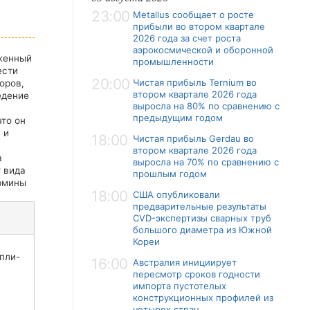
23:00
Metallus сообщает о росте
прибыли во втором квартале
2026 года за счет роста
аэрокосмической и оборонной
уженный
промышленности
ести
20:00
Чистая прибыль Ternium во
оров,
втором квартале 2026 года
едение
выросла на 80% по сравнению с
предыдущим годом
что он
 и
18:00
Чистая прибыль Gerdau во
втором квартале 2026 года
а
выросла на 70% по сравнению с
т вида
прошлым годом
ермины
18:00
США опубликовали
предварительные результаты
CVD-экспертизы сварных труб
большого диаметра из Южной
Кореи
пли-
16:00
Австралия инициирует
пересмотр сроков годности
импорта пустотелых
конструкционных профилей из
четырех стран