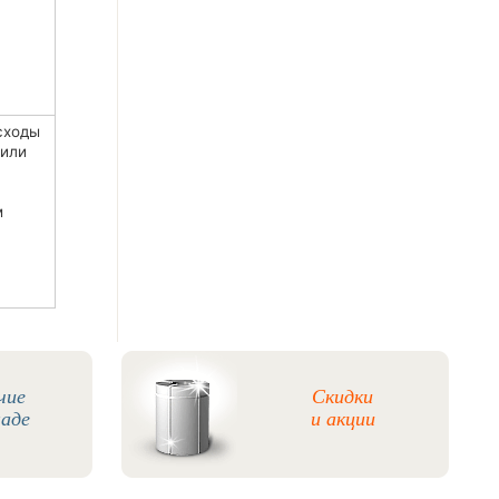
сходы
 или
м
чие
Скидки
ладе
и акции