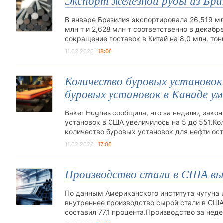
Экспорт железной руды из Браз
В январе Бразилия экспортировала 26,519 мл
млн т и 2,628 млн т соответственно в декаб
сокращение поставок в Китай на 8,0 млн. т
11.02.2026
18:00
Количество буровых установок 
буровых установок в Канаде уме
Baker Hughes сообщила, что за неделю, зако
установок в США увеличилось на 5 до 551.Кол
количество буровых установок для нефти ос
11.02.2026
17:00
Производство стали в США выро
По данным Американского института чугуна и 
внутреннее производство сырой стали в США
составил 77,1 процента.Производство за нед