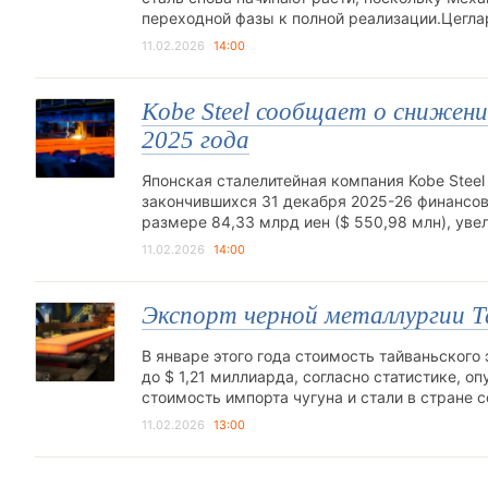
переходной фазы к полной реализации.Цегла
11.02.2026
14:00
Kobe Steel сообщает о снижени
2025 года
Японская сталелитейная компания Kobe Steel
закончившихся 31 декабря 2025-26 финансово
размере 84,33 млрд иен ($ 550,98 млн), ув
11.02.2026
14:00
Экспорт черной металлургии Та
В январе этого года стоимость тайваньского 
до $ 1,21 миллиарда, согласно статистике, 
стоимость импорта чугуна и стали в стране 
11.02.2026
13:00