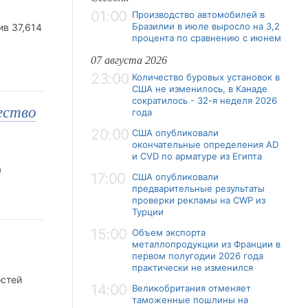
01:00
Производство автомобилей в
Бразилии в июле выросло на 3,2
ив 37,614
процента по сравнению с июнем
07 августа 2026
23:00
Количество буровых установок в
США не изменилось, в Канаде
сократилось - 32-я неделя 2026
ество
года
20:00
США опубликовали
окончательные определения AD
и CVD по арматуре из Египта
а
17:00
США опубликовали
предварительные результаты
проверки рекламы на CWP из
Турции
15:00
Объем экспорта
металлопродукции из Франции в
первом полугодии 2026 года
практически не изменился
остей
14:00
Великобритания отменяет
таможенные пошлины на