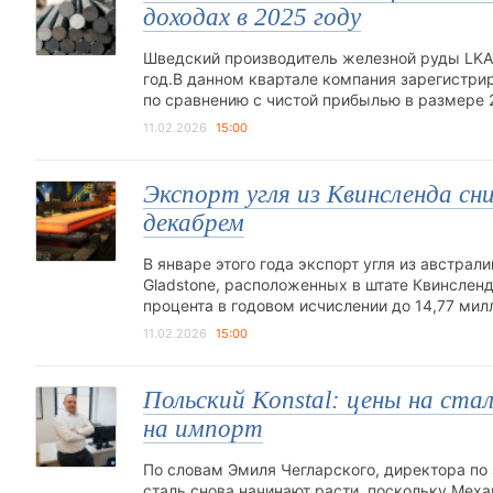
доходах в 2025 году
Шведский производитель железной руды LKAB
год.В данном квартале компания зарегистри
по сравнению с чистой прибылью в размере 
11.02.2026
15:00
Экспорт угля из Квинсленда сни
декабрем
В январе этого года экспорт угля из австралий
Gladstone, расположенных в штате Квинсленд
процента в годовом исчислении до 14,77 мил
11.02.2026
15:00
Польский Konstal: цены на ст
на импорт
По словам Эмиля Чегларского, директора по 
сталь снова начинают расти, поскольку Мех