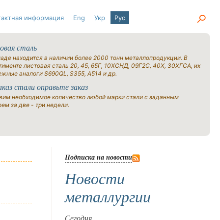
тактная информация
Eng
Укр
Рус
овая сталь
ладе находится в наличии более 2000 тонн металлопродукции. В
именте листовая сталь 20, 45, 65Г, 10ХСНД, 09Г2С, 40Х, 30ХГСА, их
ежные аналоги S690QL, S355, A514 и др.
аказ стали оправьте заказ
вим необходимое количество любой марки стали с заданным
ем за две - три недели.
Подписка на новости
Новости
металлургии
Сегодня