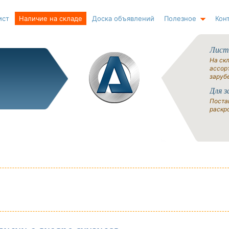
ист
Наличие на складе
Доска объявлений
Полезное
Кон
Лист
На ск
ассорт
заруб
Для з
Поста
раскро