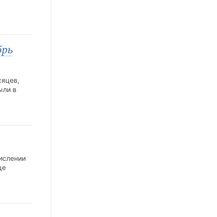
брь
сяцев,
ыли в
числении
це