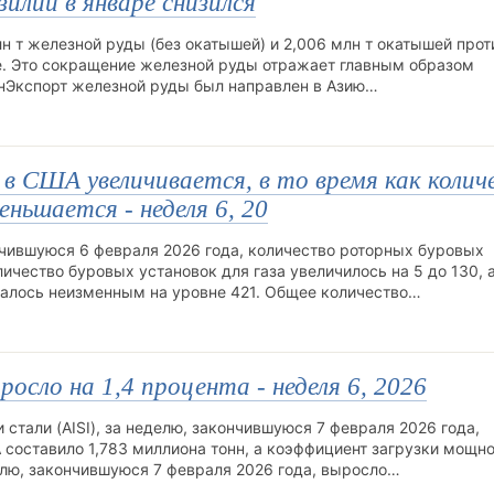
илии в январе снизился
н т железной руды (без окатышей) и 2,006 млн т окатышей прот
ре. Это сокращение железной руды отражает главным образом
оннЭкспорт железной руды был направлен в Азию…
в США увеличивается, в то время как колич
ньшается - неделя 6, 20
нчившуюся 6 февраля 2026 года, количество роторных буровых
ичество буровых установок для газа увеличилось на 5 до 130, 
талось неизменным на уровне 421. Общее количество…
сло на 1,4 процента - неделя 6, 2026
стали (AISI), за неделю, закончившуюся 7 февраля 2026 года,
 составило 1,783 миллиона тонн, а коэффициент загрузки мощн
елю, закончившуюся 7 февраля 2026 года, выросло…