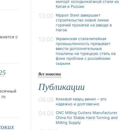
импорт холоднокатаной стали из
Китая и России
13:00
Nippon Steel завершает
строительство новой линии
горячей прокатки на заводе в
Нагое
лкнется с
13:00
Украинская сталелитейная
промышленность призывает
ввести дополнительные
пошлины на турецкую сталь на
фоне проблем с российским
сырьем
25
Все новости
Публикации
месячный
 то
06.08
Клеевой кварц винил – это
надежно и долговечно
04.08
CNC Milling Cutters Manufacturer
China for Stable Hard-Turning and
Milling Supply
соких