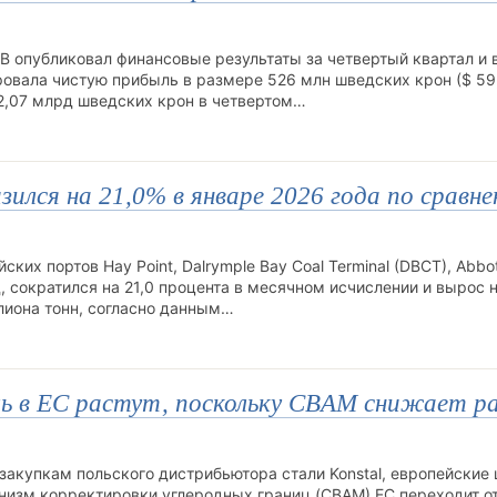
 опубликовал финансовые результаты за четвертый квартал и 
ровала чистую прибыль в размере 526 млн шведских крон ($ 59
2,07 млрд шведских крон в четвертом…
зился на 21,0% в январе 2026 года по сравне
ских портов Hay Point, Dalrymple Bay Coal Terminal (DBCT), Abbot
, сократился на 21,0 процента в месячном исчислении и вырос н
лиона тонн, согласно данным…
аль в ЕС растут, поскольку CBAM снижает р
закупкам польского дистрибьютора стали Konstal, европейские
анизм корректировки углеродных границ (CBAM) ЕС переходит о