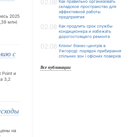
02.08
Как правильно организовать
складское пространство для
эффективной работы
весь 2025
предприятия
,39 млн)
02.08
Как продлить срок службы
кондиционера и избежать
дорогостоящего ремонта
02.08
Клінінг бізнес-центрів в
Ужгороді: порядок прибирання
нию с
спільних зон і офісних поверхів
Все публикации
 Point и
а 3,2
асходы
 цены на
т