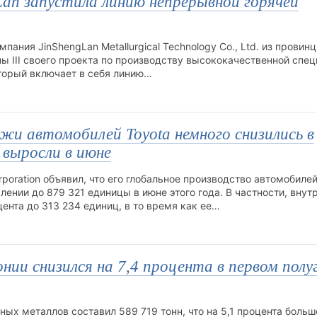
an запустила линию непрерывной горячей
пания JinShengLan Metallurgical Technology Co., Ltd. из провин
ны III своего проекта по производству высококачественной спе
оторый включает в себя линию…
жи автомобилей Toyota немного снизились в
 выросли в июне
poration объявил, что его глобальное производство автомобиле
лении до 879 321 единицы в июне этого года. В частности, внут
ента до 313 234 единиц, в то время как ее…
нии снизился на 7,4 процента в первом полу
ных металлов составил 589 719 тонн, что на 5,1 процента больш