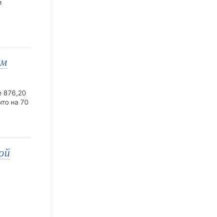
и
ом
е 876,20
то на 70
ой