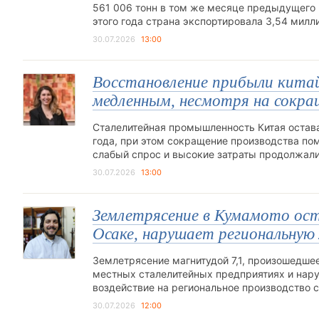
561 006 тонн в том же месяце предыдущего 
этого года страна экспортировала 3,54 милли
30.07.2026
13:00
Восстановление прибыли кита
медленным, несмотря на сокра
Сталелитейная промышленность Китая остав
года, при этом сокращение производства пом
слабый спрос и высокие затраты продолжали
30.07.2026
13:00
Землетрясение в Кумамото ост
Осаке, нарушает региональную
Землетрясение магнитудой 7,1, произошедше
местных сталелитейных предприятиях и нару
воздействие на региональное производство
30.07.2026
12:00