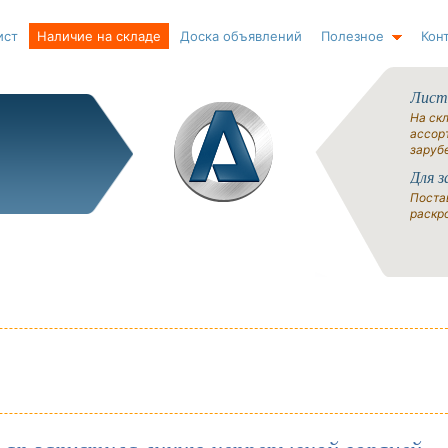
ист
Наличие на складе
Доска объявлений
Полезное
Кон
Лист
На ск
ассорт
заруб
Для з
Поста
раскро