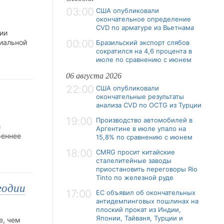
03:00
США опубликовали
окончательное определение
CVD по арматуре из Вьетнама
ции
00:00
циальной
Бразильский экспорт слябов
сократился на 4,6 процента в
июле по сравнению с июнем
06 августа 2026
22:00
США опубликовали
окончательные результаты
анализа CVD по OCTG из Турции
19:00
Производство автомобилей в
й
Аргентине в июле упало на
реннее
15,8% по сравнению с июнем
18:00
CMRG просит китайские
сталелитейные заводы
приостановить переговоры Rio
Tinto по железной руде
годии
17:00
ЕС объявил об окончательных
антидемпинговых пошлинах на
плоский прокат из Индии,
Японии, Тайваня, Турции и
е, чем