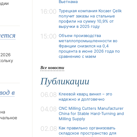
Вьетнама
одии
16:00
Турецкая компания Kocaer Çelik
получит заказы на стальные
профили на сумму 10,9% от
выручки в 2025 году
ается
15:00
Объем производства
металлопромышленности во
Франции снизился на 0,4
процента в июне 2026 года по
 2026
сравнению с маем
кольку
Все новости
Публикации
вод в
06.08
Клеевой кварц винил – это
надежно и долговечно
04.08
CNC Milling Cutters Manufacturer
 на
China for Stable Hard-Turning and
ачальное
Milling Supply
02.08
Как правильно организовать
складское пространство для