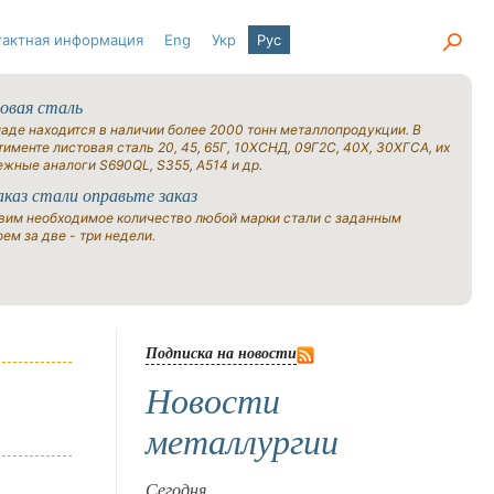
тактная информация
Eng
Укр
Рус
овая сталь
ладе находится в наличии более 2000 тонн металлопродукции. В
именте листовая сталь 20, 45, 65Г, 10ХСНД, 09Г2С, 40Х, 30ХГСА, их
ежные аналоги S690QL, S355, A514 и др.
аказ стали оправьте заказ
вим необходимое количество любой марки стали с заданным
ем за две - три недели.
Подписка на новости
Новости
металлургии
Сегодня