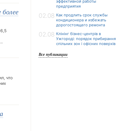
эффективной работы
предприятия
 более
02.08
Как продлить срок службы
кондиционера и избежать
дорогостоящего ремонта
 6,5
02.08
Клінінг бізнес-центрів в
Ужгороді: порядок прибирання
ю…
спільних зон і офісних поверхів
Все публикации
ил, что
них
ва