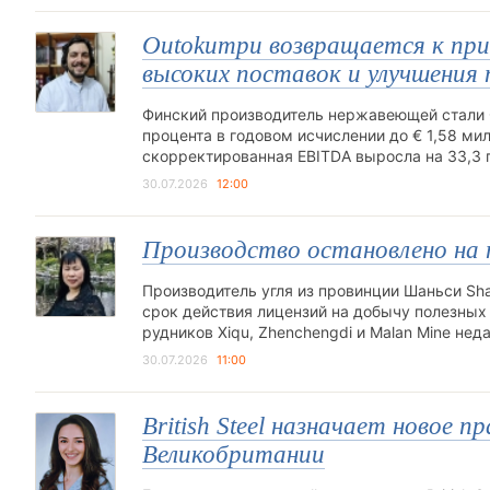
Outokumpu возвращается к при
высоких поставок и улучшения 
Финский производитель нержавеющей стали O
процента в годовом исчислении до € 1,58 мил
скорректированная EBITDA выросла на 33,3 
30.07.2026
12:00
Производство остановлено на 
Производитель угля из провинции Шаньси Shanx
срок действия лицензий на добычу полезных
рудников Xiqu, Zhenchengdi и Malan Mine не
30.07.2026
11:00
British Steel назначает новое 
Великобритании