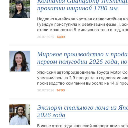
Компания Guangdong JinShengL
прокатки шириной 1780 мм
Недавно китайская частная сталелитейная ком
Гуандун приступила к реализации фазы II, зо
стали мощностью 8 миллионов тонн в год, к
30.07.2026
14:00
Мировое производство и прода
первом полугодии 2026 года, но
Японский автопроизводитель Toyota Motor Cor
увеличилось на 2,9 процента в годовом исчис
производство компании выросло на 14,6 проц
30.07.2026
14:00
Экспорт стального лома из Япо
2026 года
В июне этого года японский экспорт лома чер