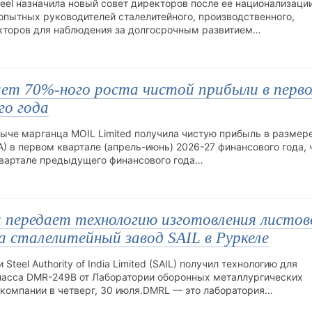
teel назначила новый совет директоров после ее национализаци
опытных руководителей сталелитейного, производственного,
екторов для наблюдения за долгосрочным развитием…
ет 70%-ного роста чистой прибыли в перв
го года
ыче марганца MOIL Limited получила чистую прибыль в размер
) в первом квартале (апрель-июнь) 2026-27 финансового года, ч
квартале предыдущего финансового года…
 передает технологию изготовления листов
а сталелитейный завод SAIL в Руркеле
teel Authority of India Limited (SAIL) получил технологию для
класса DMR-249B от Лаборатории оборонных металлургических
 компании в четверг, 30 июля.DMRL — это лаборатория…