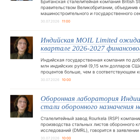
Британская сталелитейная компания British S
правительством Великобритании, объединив 
машиностроительного и государственного с
30.07.2026
11:00
Индийская MOIL Limited ожида
квартале 2026-2027 финансово
Индийская государственная компания по доб
млн индийских рупий (9,15 млн долларов США
процентов больше, чем в соответствующем 
30.07.2026
10:00
Оборонная лаборатория Индии
стали оборонного назначения н
Сталелитейный завод Rourkela (RSP) компании S
производства стальных листов оборонного 
исследований (DMRL), говорится в заявлении
30.07.2026
10:00