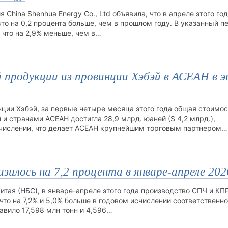
hina Shenhua Energy Co., Ltd объявила, что в апреле этого год
что на 0,2 процента больше, чем в прошлом году. В указанный п
, что на 2,9% меньше, чем в…
продукции из провинции Хэбэй в АСЕАН в 
ии Хэбэй, за первые четыре месяца этого года общая стоимос
и странами АСЕАН достигла 28,9 млрд. юаней ($ 4,2 млрд.),
счислении, что делает АСЕАН крупнейшим торговым партнером…
илось на 7,2 процента в январе-апреле 202
тая (НБС), в январе-апреле этого года производство СПЧ и КПР
 что на 7,2% и 5,0% больше в годовом исчислении соответственно
авило 17,598 млн тонн и 4,596…