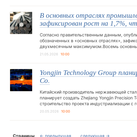
В основных отраслях промышле
зафиксирован рост на 1,7%, ч
Согласно правительственным данным, опубли
обозначенных в «основных отраслях», зафикси
двухмесячным максимумом.Восемь основных
21.05.2026
10:00
Yongjin Technology Group плани
Co.
Китайский производитель нержавеющей стали Y
планирует создать Zhejiang Yongjin Precision 
строительство проекта индустриализации с
20.05.2026
10:00
Страницы
← предыдущая
следующая →