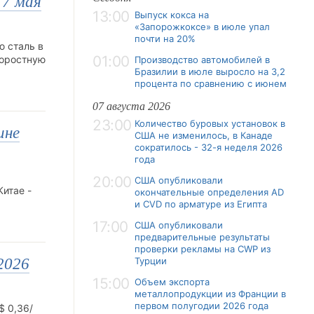
17 мая
13:00
Выпуск кокса на
«Запорожкоксе» в июле упал
почти на 20%
ю сталь в
01:00
коростную
Производство автомобилей в
Бразилии в июле выросло на 3,2
процента по сравнению с июнем
07 августа 2026
23:00
Количество буровых установок в
ине
США не изменилось, в Канаде
сократилось - 32-я неделя 2026
года
20:00
США опубликовали
итае -
окончательные определения AD
и CVD по арматуре из Египта
17:00
США опубликовали
предварительные результаты
проверки рекламы на CWP из
2026
Турции
15:00
Объем экспорта
металлопродукции из Франции в
первом полугодии 2026 года
$ 0,36/