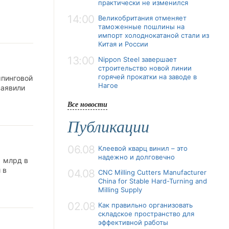
практически не изменился
14:00
Великобритания отменяет
таможенные пошлины на
импорт холоднокатаной стали из
Китая и России
13:00
Nippon Steel завершает
строительство новой линии
горячей прокатки на заводе в
мпинговой
Нагое
заявили
Все новости
Публикации
06.08
Клеевой кварц винил – это
надежно и долговечно
1 млрд в
 в
04.08
CNC Milling Cutters Manufacturer
China for Stable Hard-Turning and
Milling Supply
02.08
Как правильно организовать
складское пространство для
эффективной работы