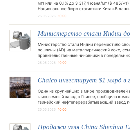
мт) или на 0,1% до 3 317,4 юаня/мт ($ 485/мт
Национальное бюро статистики Китая.В данн
25.05.2026
10:00
Министерство стали Индии до
Министерство стали Индии переместило сво
пошлины (AD) на металлургический кокс, ссы
правительственные чиновники в понедельни
25.05.2026
10:00
Chalco инвестирует $1 млрд в 
Один из крупнейших в мире производителей ал
глиноземный завод в Гвинее, сообщила компа
гвинейский нефтеперерабатывающий завод по
25.05.2026
10:00
Продажи угля China Shenhua E