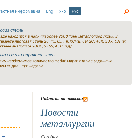
тактная информация
Eng
Укр
Рус
овая сталь
ладе находится в наличии более 2000 тонн металлопродукции. В
именте листовая сталь 20, 45, 65Г, 10ХСНД, 09Г2С, 40Х, 30ХГСА, их
ежные аналоги S690QL, S355, A514 и др.
аказ стали оправьте заказ
вим необходимое количество любой марки стали с заданным
ем за две - три недели.
Подписка на новости
Новости
металлургии
Сегодня