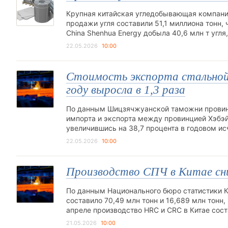
Крупная китайская угледобывающая компания C
продажи угля составили 51,1 миллиона тонн, 
China Shenhua Energy добыла 40,6 млн т угля
22.05.2026
10:00
Стоимость экспорта стальной 
году выросла в 1,3 раза
По данным Шицзячжуанской таможни провинц
импорта и экспорта между провинцией Хэбэй 
увеличившись на 38,7 процента в годовом и
22.05.2026
10:00
Производство СПЧ в Китае сниз
По данным Национального бюро статистики Ки
составило 70,49 млн тонн и 16,689 млн тонн,
апреле производство HRC и CRC в Китае сост
21.05.2026
10:00