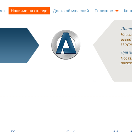
ист
Наличие на складе
Доска объявлений
Полезное
Кон
Лист
На ск
ассорт
заруб
Для з
Поста
раскро