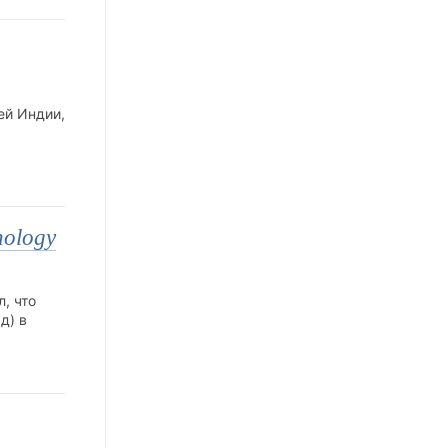
ей Индии,
nology
, что
д) в