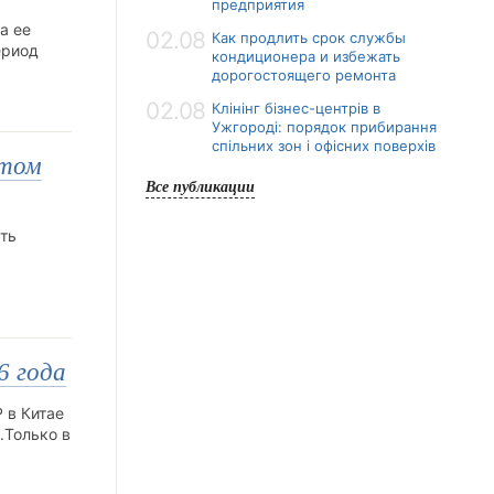
предприятия
а ее
02.08
Как продлить срок службы
ериод
кондиционера и избежать
дорогостоящего ремонта
02.08
Клінінг бізнес-центрів в
Ужгороді: порядок прибирання
спільних зон і офісних поверхів
этом
Все публикации
ть
6 года
 в Китае
.Только в