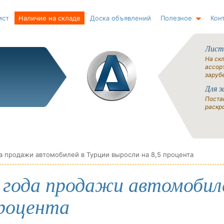
ист
Наличие на складе
Доска объявлений
Полезное
Кон
Лист
На ск
ассорт
заруб
Для з
Поста
раскро
а продажи автомобилей в Турции выросли на 8,5 процента
 года продажи автомобил
процента