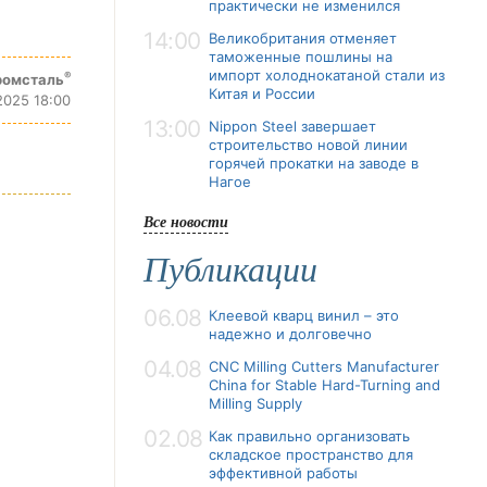
практически не изменился
14:00
Великобритания отменяет
таможенные пошлины на
импорт холоднокатаной стали из
®
ромсталь
Китая и России
2025 18:00
13:00
Nippon Steel завершает
строительство новой линии
горячей прокатки на заводе в
Нагое
Все новости
Публикации
06.08
Клеевой кварц винил – это
надежно и долговечно
04.08
CNC Milling Cutters Manufacturer
China for Stable Hard-Turning and
Milling Supply
02.08
Как правильно организовать
складское пространство для
эффективной работы