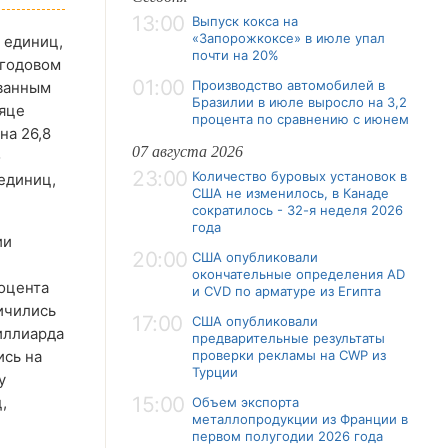
13:00
Выпуск кокса на
«Запорожкоксе» в июле упал
 единиц,
почти на 20%
 годовом
01:00
Производство автомобилей в
ованным
Бразилии в июле выросло на 3,2
сяце
процента по сравнению с июнем
на 26,8
07 августа 2026
о
23:00
Количество буровых установок в
единиц,
США не изменилось, в Канаде
сократилось - 32-я неделя 2026
года
ии
20:00
США опубликовали
окончательные определения AD
роцента
и CVD по арматуре из Египта
ичились
17:00
США опубликовали
иллиарда
предварительные результаты
ись на
проверки рекламы на CWP из
Турции
у
15:00
,
Объем экспорта
металлопродукции из Франции в
первом полугодии 2026 года