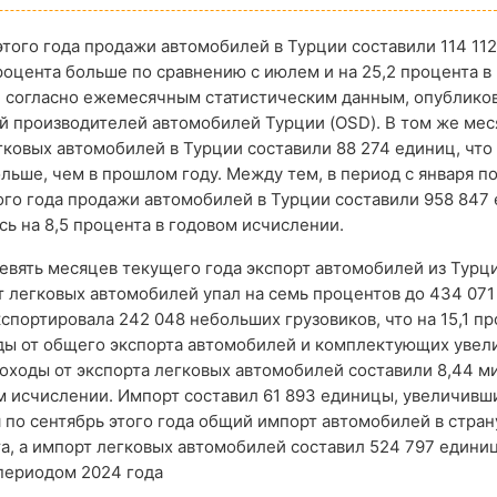
этого года продажи автомобилей в Турции составили 114 112
процента больше по сравнению с июлем и на 25,2 процента в
, согласно ежемесячным статистическим данным, опублик
й производителей автомобилей Турции (OSD). В том же ме
ковых автомобилей в Турции составили 88 274 единиц, что 
льше, чем в прошлом году. Между тем, в период с января п
ого года продажи автомобилей в Турции составили 958 847 
ь на 8,5 процента в годовом исчислении.
евять месяцев текущего года экспорт автомобилей из Турц
рт легковых автомобилей упал на семь процентов до 434 071
экспортировала 242 048 небольших грузовиков, что на 15,1 п
оды от общего экспорта автомобилей и комплектующих увел
доходы от экспорта легковых автомобилей составили 8,44 м
м исчислении. Импорт составил 61 893 единицы, увеличивш
я по сентябрь этого года общий импорт автомобилей в стран
та, а импорт легковых автомобилей составил 524 797 единиц
 периодом 2024 года