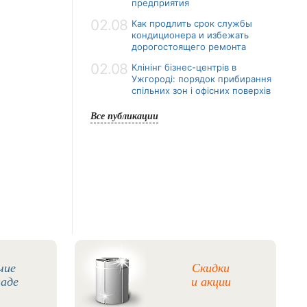
предприятия
02.08
Как продлить срок службы
кондиционера и избежать
дорогостоящего ремонта
02.08
Клінінг бізнес-центрів в
Ужгороді: порядок прибирання
спільних зон і офісних поверхів
Все публикации
чие
Скидки
ладе
и акции