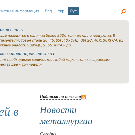
тактная информация
Eng
Укр
Рус
овая сталь
ладе находится в наличии более 2000 тонн металлопродукции. В
именте листовая сталь 20, 45, 65Г, 10ХСНД, 09Г2С, 40Х, 30ХГСА, их
ежные аналоги S690QL, S355, A514 и др.
аказ стали оправьте заказ
вим необходимое количество любой марки стали с заданным
ем за две - три недели.
Подписка на новости
Новости
ей в
металлургии
Сегодня