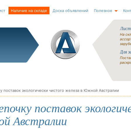
ист
Наличие на складе
Доска объявлений
Полезное
Кон
Лист
На ск
ассорт
заруб
Для з
Поста
раскро
чку поставок экологически чистого железа в Южной Австралии
цепочку поставок экологич
ой Австралии