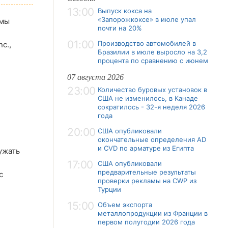
13:00
Выпуск кокса на
«Запорожкоксе» в июле упал
емы
почти на 20%
01:00
Производство автомобилей в
c.,
Бразилии в июле выросло на 3,2
процента по сравнению с июнем
07 августа 2026
23:00
Количество буровых установок в
США не изменилось, в Канаде
сократилось - 32-я неделя 2026
года
20:00
США опубликовали
окончательные определения AD
и CVD по арматуре из Египта
ужать
17:00
США опубликовали
предварительные результаты
с
проверки рекламы на CWP из
Турции
15:00
Объем экспорта
металлопродукции из Франции в
первом полугодии 2026 года