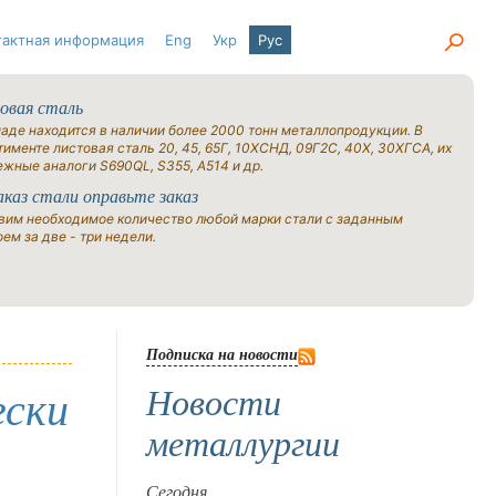
тактная информация
Eng
Укр
Рус
овая сталь
ладе находится в наличии более 2000 тонн металлопродукции. В
именте листовая сталь 20, 45, 65Г, 10ХСНД, 09Г2С, 40Х, 30ХГСА, их
ежные аналоги S690QL, S355, A514 и др.
аказ стали оправьте заказ
вим необходимое количество любой марки стали с заданным
ем за две - три недели.
Подписка на новости
Новости
ески
металлургии
Сегодня