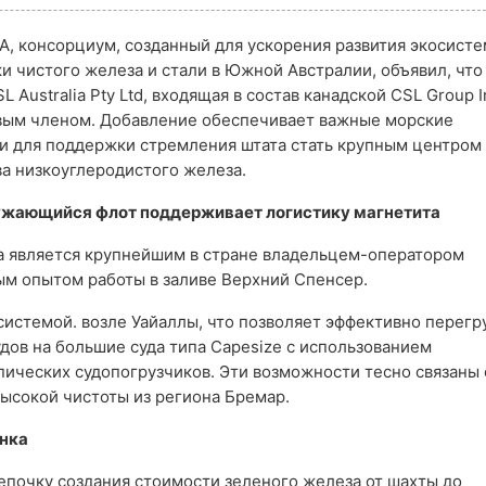
SA, консорциум, созданный для ускорения развития экосист
и чистого железа и стали в Южной Австралии, объявил, что
 Australia Pty Ltd, входящая в состав канадской CSL Group In
овым членом. Добавление обеспечивает важные морские
и для поддержки стремления штата стать крупным центром
а низкоуглеродистого железа.
жающийся флот поддерживает логистику магнетита
ia является крупнейшим в стране владельцем-оператором
м опытом работы в заливе Верхний Спенсер.
истемой. возле Уайаллы, что позволяет эффективно перегр
ов на большие суда типа Capesize с использованием
ических судопогрузчиков. Эти возможности тесно связаны 
высокой чистоты из региона Бремар.
ынка
епочку создания стоимости зеленого железа от шахты до