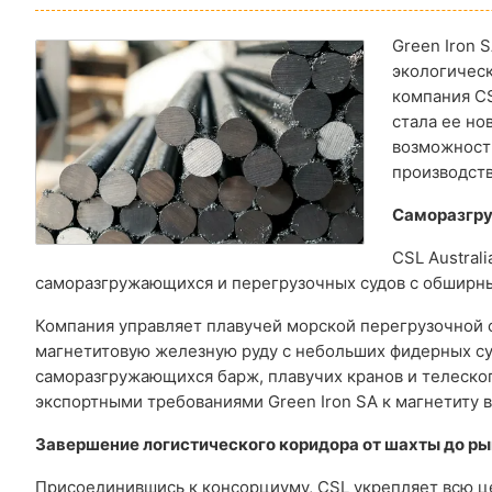
Green Iron 
экологическ
компания CSL
стала ее н
возможност
производств
Саморазгру
CSL Austral
саморазгружающихся и перегрузочных судов с обширны
Компания управляет плавучей морской перегрузочной с
магнетитовую железную руду с небольших фидерных суд
саморазгружающихся барж, плавучих кранов и телескоп
экспортными требованиями Green Iron SA к магнетиту 
Завершение логистического коридора от шахты до р
Присоединившись к консорциуму, CSL укрепляет всю ц