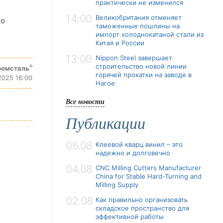
практически не изменился
14:00
Великобритания отменяет
го
таможенные пошлины на
импорт холоднокатаной стали из
Китая и России
13:00
Nippon Steel завершает
строительство новой линии
®
ромсталь
горячей прокатки на заводе в
2025 16:00
Нагое
Все новости
Публикации
06.08
Клеевой кварц винил – это
надежно и долговечно
04.08
CNC Milling Cutters Manufacturer
China for Stable Hard-Turning and
Milling Supply
02.08
Как правильно организовать
складское пространство для
эффективной работы