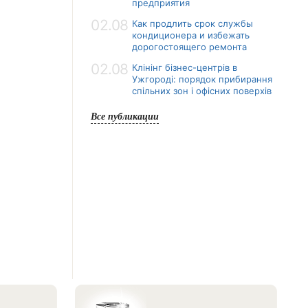
предприятия
02.08
Как продлить срок службы
кондиционера и избежать
дорогостоящего ремонта
02.08
Клінінг бізнес-центрів в
Ужгороді: порядок прибирання
спільних зон і офісних поверхів
Все публикации