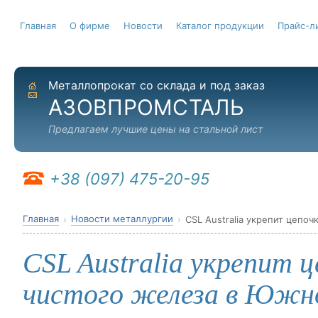
Главная
О фирме
Новости
Каталог продукции
Прайс-л
Металлопрокат со склада и под заказ
На главную
Отправить письмо
АЗОВПРОМСТАЛЬ
Предлагаем лучшие цены на стальной лист
+38 (097) 475-20-95
Главная
Новости металлургии
CSL Australia укрепит цепо
CSL Australia укрепит 
чистого железа в Южн