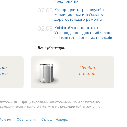
предприятия
02.08
Как продлить срок службы
кондиционера и избежать
дорогостоящего ремонта
02.08
Клінінг бізнес-центрів в
Ужгороді: порядок прибирання
спільних зон і офісних поверхів
Все публикации
чие
Скидки
ладе
и акции
удитории 18+. При цитировании электронными СМИ обязательно
дексации ссылки на источник. Мнение редакции сайта может не
йс-лист
Объявления
Склад
Наверх