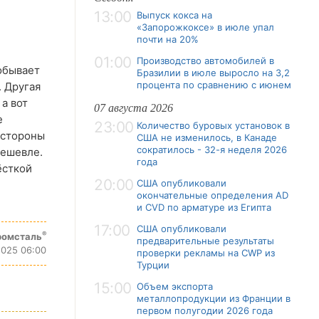
13:00
Выпуск кокса на
«Запорожкоксе» в июле упал
почти на 20%
01:00
Производство автомобилей в
обывает
Бразилии в июле выросло на 3,2
процента по сравнению с июнем
. Другая
а вот
07 августа 2026
е
23:00
Количество буровых установок в
 стороны
США не изменилось, в Канаде
сократилось - 32-я неделя 2026
дешевле.
года
ёсткой
20:00
США опубликовали
окончательные определения AD
и CVD по арматуре из Египта
17:00
США опубликовали
®
ромсталь
предварительные результаты
2025 06:00
проверки рекламы на CWP из
Турции
15:00
Объем экспорта
металлопродукции из Франции в
первом полугодии 2026 года