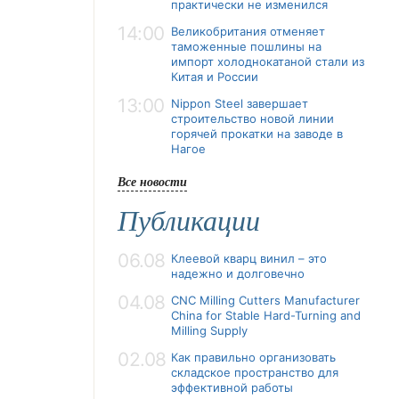
практически не изменился
14:00
Великобритания отменяет
таможенные пошлины на
импорт холоднокатаной стали из
Китая и России
13:00
Nippon Steel завершает
строительство новой линии
горячей прокатки на заводе в
Нагое
Все новости
Публикации
06.08
Клеевой кварц винил – это
надежно и долговечно
04.08
CNC Milling Cutters Manufacturer
China for Stable Hard-Turning and
Milling Supply
02.08
Как правильно организовать
складское пространство для
эффективной работы