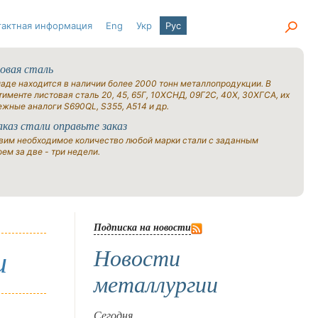
тактная информация
Eng
Укр
Рус
овая сталь
ладе находится в наличии более 2000 тонн металлопродукции. В
именте листовая сталь 20, 45, 65Г, 10ХСНД, 09Г2С, 40Х, 30ХГСА, их
ежные аналоги S690QL, S355, A514 и др.
аказ стали оправьте заказ
вим необходимое количество любой марки стали с заданным
ем за две - три недели.
Подписка на новости
Новости
и
металлургии
Сегодня