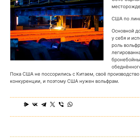
месторожде
США по лин
Основной до
у себя и ис
роль вольфр
легированна
бронебойных
обеднённого
Пока США не поссорились с Китаем, своё производство
конкуренции, и поэтому США нужен вольфрам.