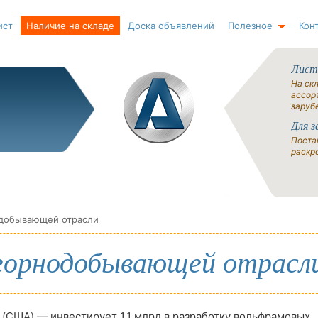
ист
Наличие на складе
Доска объявлений
Полезное
Кон
Лист
На ск
ассорт
заруб
Для з
Поста
раскро
одобывающей отрасли
 горнодобывающей отрасл
l (США) — инвестирует 1,1 млрд в разработку вольфрамовых