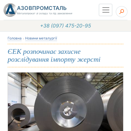
АЗОВПРОМСТАЛЬ
Металопрокат зі складу та під замовлення
+38 (097) 475-20-95
Головна
Новини металургії
ЄЕК розпочинає захисне
розслідування імпорту жерсті