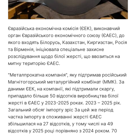
Євразійська економічна комісія (ЄЕК), виконавчий
орган Євразійського економічного союзу (ЄАЕС), до
якого входять Білорусь, Казахстан, Киргизстан, Росія
та Вірменія, ініціювала спеціальне захисне
розслідування щодо білої жерсті, що ввозиться на
митну територію ЄАЕС.
"Металпрокатна компанія", яку підтримав російський
Магнітогорський металургійний комбінат (ММК). За
даними ЄЕК, на компанії, які підтримали скаргу,
припадало більше 50 відсотків виробництва білої
жерсті в ЄАЕС у 2023-2025 роках. 2023 – 2025 рік.
Загальний обсяг імпорту зріс За цей же період
частка імпорту в споживанні жерсті ЄАЕС
збільшилася на 27 відсотків, у тому числі на 49
відсотків у 2025 році порівняно з 2024 роком. 70