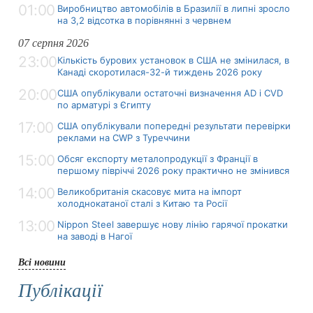
01:00
Виробництво автомобілів в Бразилії в липні зросло
на 3,2 відсотка в порівнянні з червнем
07 серпня 2026
23:00
Кількість бурових установок в США не змінилася, в
Канаді скоротилася-32-й тиждень 2026 року
20:00
США опублікували остаточні визначення AD і CVD
по арматурі з Єгипту
17:00
США опублікували попередні результати перевірки
реклами на CWP з Туреччини
15:00
Обсяг експорту металопродукції з Франції в
першому півріччі 2026 року практично не змінився
14:00
Великобританія скасовує мита на імпорт
холоднокатаної сталі з Китаю та Росії
13:00
Nippon Steel завершує нову лінію гарячої прокатки
на заводі в Нагої
Всі новини
Публікації