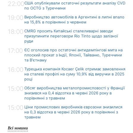
22:00
США опублікували остаточні результати аналізу CVD
по OCTG з Туреччини
19:00
Виробництво автомобілів в Аргентині в липні впало
на 15,8% в порівнянні з червнем
18:00
CMRG просить Китайські сталеливарні заводи
призупинити переговори Rio Tinto щодо залізної
руди
17:00
ЄС оголосив про остаточні антидемпінгові мита на
плоский прокат з Індії, Японії, Тайваню, Туреччини
та В'єтнаму
16:00
Турецька компанія Kocaer Çelik отримає замовлення
на сталеві профілі на суму 10,9% від виручки в 2025
році
15:00
Обсяг виробництва металопромисловості у Франції
знизився на 0,4 відсотка в червні 2026 року в
порівнянні з травнем
15:00
Ціни промислових виробників єврозони знизилися
на 0,3 відсотка в червні 2026 року в порівнянні з
травнем
Всі новини