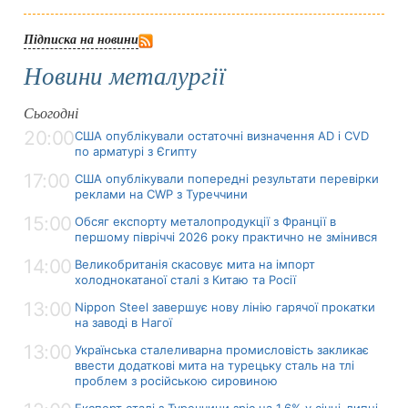
Підписка на новини
Новини металургії
Сьогодні
20:00
США опублікували остаточні визначення AD і CVD
по арматурі з Єгипту
17:00
США опублікували попередні результати перевірки
реклами на CWP з Туреччини
15:00
Обсяг експорту металопродукції з Франції в
першому півріччі 2026 року практично не змінився
14:00
Великобританія скасовує мита на імпорт
холоднокатаної сталі з Китаю та Росії
13:00
Nippon Steel завершує нову лінію гарячої прокатки
на заводі в Нагої
13:00
Українська сталеливарна промисловість закликає
ввести додаткові мита на турецьку сталь на тлі
проблем з російською сировиною
Експорт сталі з Туреччини зріс на 1,6% у січні-липні