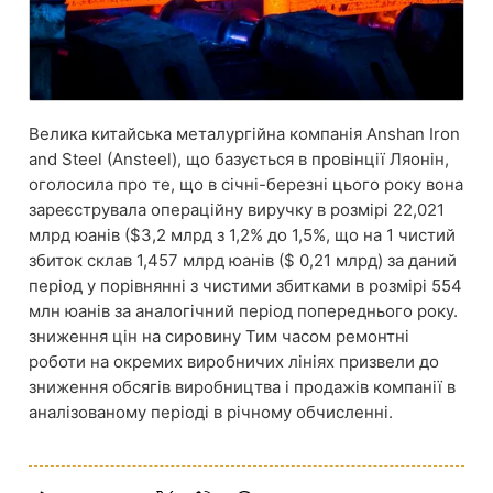
Велика китайська металургійна компанія Anshan Iron
and Steel (Ansteel), що базується в провінції Ляонін,
оголосила про те, що в січні-березні цього року вона
зареєструвала операційну виручку в розмірі 22,021
млрд юанів ($3,2 млрд з 1,2% до 1,5%, що на 1 чистий
збиток склав 1,457 млрд юанів ($ 0,21 млрд) за даний
період у порівнянні з чистими збитками в розмірі 554
млн юанів за аналогічний період попереднього року.
зниження цін на сировину Тим часом ремонтні
роботи на окремих виробничих лініях призвели до
зниження обсягів виробництва і продажів компанії в
аналізованому періоді в річному обчисленні.