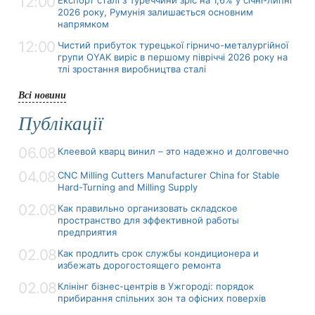
12:00
2026 року, Румунія залишається основним
напрямком
12:00
Чистий прибуток турецької гірничо-металургійної
групи OYAK виріс в першому півріччі 2026 року на
тлі зростання виробництва сталі
Всі новини
Публікації
06.08
Клеевой кварц винил – это надежно и долговечно
04.08
CNC Milling Cutters Manufacturer China for Stable
Hard-Turning and Milling Supply
02.08
Как правильно организовать складское
пространство для эффективной работы
предприятия
02.08
Как продлить срок службы кондиционера и
избежать дорогостоящего ремонта
02.08
Клінінг бізнес-центрів в Ужгороді: порядок
прибирання спільних зон та офісних поверхів